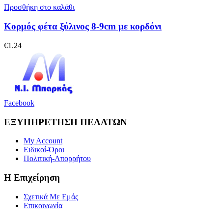
Προσθήκη στο καλάθι
Κορμός φέτα ξύλινος 8-9cm με κορδόνι
€
1.24
Facebook
ΕΞΥΠΗΡΕΤΗΣΗ ΠΕΛΑΤΩΝ
My Account
Ειδικοί-Όροι
Πολιτική-Απορρήτου
Η Επιχείρηση
Σχετικά Με Εμάς
Επικοινωνία