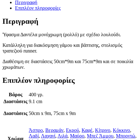
Περιγραφή
Επιπλέον πληροφορίες
Περιγραφή
Ύφασμα Δαντέλα μονόχρωμη (ρολλό) με σχέδιο λουλούδι.
Κατάλληλη για διακόσμηση γάμου και βάπτισης, στολισμός
τραπεζιού runner.
Διαθέσιμη σε διαστάσεις 50cm*9m και 75cm*9m και σε ποικιλία
χρωμάτων.
Επιπλέον πληροφορίες
Βάρος
400 γρ.
Διαστάσεις
9.1 cm
Διαστάσεις
50cm x 9m, 75cm x 9m
Άσπρο
,
Βεραμάν
,
Εκρού
,
Καφέ
,
Κίτρινο
,
Κόκκινο
,
Λαδί
,
Λαχανί
,
Λιλά
,
Μαύρο
,
Μπεζ Άμμου
,
Μπορντώ
,
Χρώμα