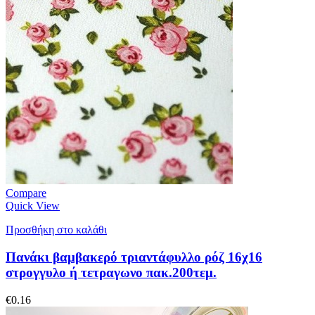
Compare
Quick View
Προσθήκη στο καλάθι
Πανάκι βαμβακερό τριαντάφυλλο ρόζ 16χ16
στρογγυλο ή τετραγωνο πακ.200τεμ.
€
0.16