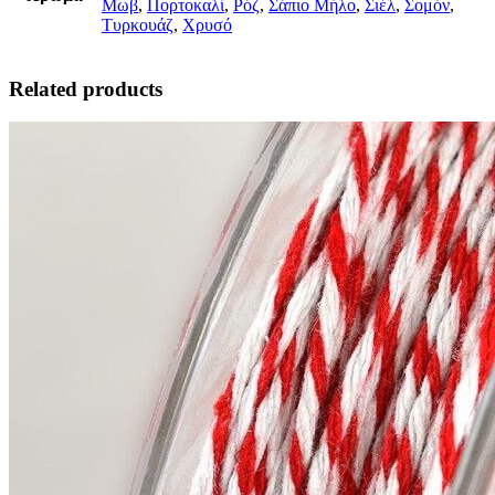
Μωβ
,
Πορτοκαλί
,
Ρόζ
,
Σάπιο Μήλο
,
Σιέλ
,
Σομόν
,
Τυρκουάζ
,
Χρυσό
Related products