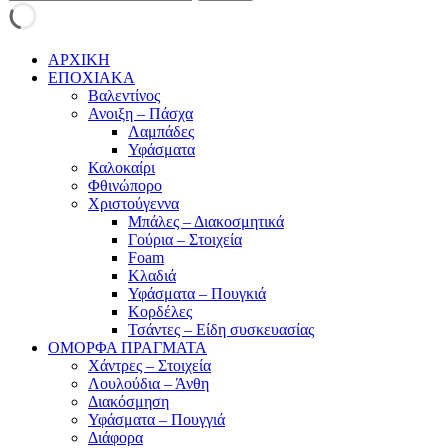
ΑΡΧΙΚΗ
ΕΠΟΧΙΑΚΑ
Βαλεντίνος
Ανοιξη – Πάσχα
Λαμπάδες
Υφάσματα
Καλοκαίρι
Φθινώπορο
Χριστούγεννα
Μπάλες – Διακοσμητικά
Γούρια – Στοιχεία
Foam
Κλαδιά
Υφάσματα – Πουγκιά
Κορδέλες
Τσάντες – Είδη συσκευασίας
ΟΜΟΡΦΑ ΠΡΑΓΜΑΤΑ
Χάντρες – Στοιχεία
Λουλούδια – Άνθη
Διακόσμηση
Υφάσματα – Πουγγιά
Διάφορα