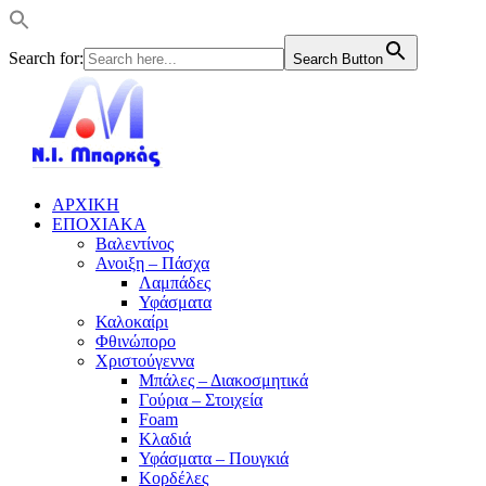
Search for:
Search Button
ΑΡΧΙΚΗ
ΕΠΟΧΙΑΚΑ
Βαλεντίνος
Ανοιξη – Πάσχα
Λαμπάδες
Υφάσματα
Καλοκαίρι
Φθινώπορο
Χριστούγεννα
Μπάλες – Διακοσμητικά
Γούρια – Στοιχεία
Foam
Κλαδιά
Υφάσματα – Πουγκιά
Κορδέλες