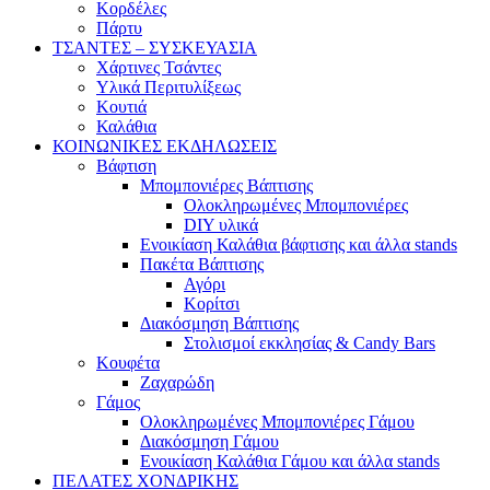
Κορδέλες
Πάρτυ
ΤΣΑΝΤΕΣ – ΣΥΣΚΕΥΑΣΙΑ
Χάρτινες Τσάντες
Υλικά Περιτυλίξεως
Κουτιά
Καλάθια
ΚΟΙΝΩΝΙΚΕΣ ΕΚΔΗΛΩΣΕΙΣ
Βάφτιση
Μπομπονιέρες Βάπτισης
Ολοκληρωμένες Μπομπονιέρες
DIY υλικά
Ενοικίαση Καλάθια βάφτισης και άλλα stands
Πακέτα Βάπτισης
Αγόρι
Κορίτσι
Διακόσμηση Βάπτισης
Στολισμοί εκκλησίας & Candy Bars
Κουφέτα
Ζαχαρώδη
Γάμος
Ολοκληρωμένες Μπομπονιέρες Γάμου
Διακόσμηση Γάμου
Ενοικίαση Καλάθια Γάμου και άλλα stands
ΠΕΛΑΤΕΣ ΧΟΝΔΡΙΚΗΣ