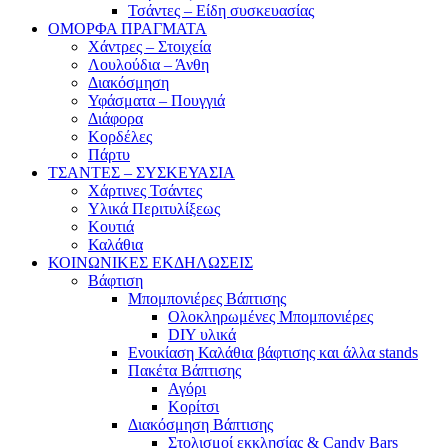
Τσάντες – Είδη συσκευασίας
ΟΜΟΡΦΑ ΠΡΑΓΜΑΤΑ
Χάντρες – Στοιχεία
Λουλούδια – Άνθη
Διακόσμηση
Υφάσματα – Πουγγιά
Διάφορα
Κορδέλες
Πάρτυ
ΤΣΑΝΤΕΣ – ΣΥΣΚΕΥΑΣΙΑ
Χάρτινες Τσάντες
Υλικά Περιτυλίξεως
Κουτιά
Καλάθια
ΚΟΙΝΩΝΙΚΕΣ ΕΚΔΗΛΩΣΕΙΣ
Βάφτιση
Μπομπονιέρες Βάπτισης
Ολοκληρωμένες Μπομπονιέρες
DIY υλικά
Ενοικίαση Καλάθια βάφτισης και άλλα stands
Πακέτα Βάπτισης
Αγόρι
Κορίτσι
Διακόσμηση Βάπτισης
Στολισμοί εκκλησίας & Candy Bars