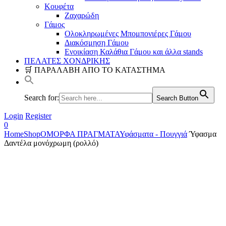
Κουφέτα
Ζαχαρώδη
Γάμος
Ολοκληρωμένες Μπομπονιέρες Γάμου
Διακόσμηση Γάμου
Ενοικίαση Καλάθια Γάμου και άλλα stands
ΠΕΛΑΤΕΣ ΧΟΝΔΡΙΚΗΣ
🛒 ΠΑΡΑΛΑΒΗ ΑΠΟ ΤΟ ΚΑΤΑΣΤΗΜΑ
Search for:
Search Button
Login
Register
0
Home
Shop
ΟΜΟΡΦΑ ΠΡΑΓΜΑΤΑ
Υφάσματα - Πουγγιά
Ύφασμα
Δαντέλα μονόχρωμη (ρολλό)