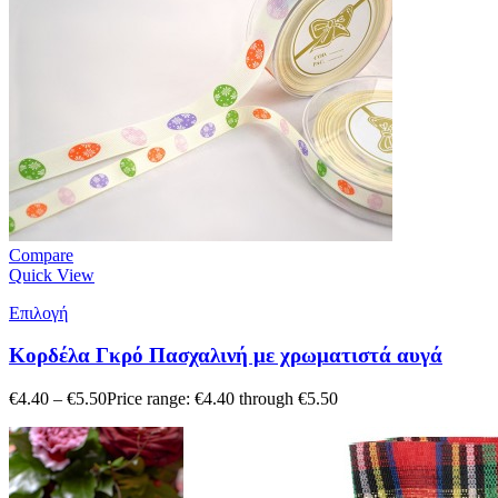
Compare
Quick View
Επιλογή
Κορδέλα Γκρό Πασχαλινή με χρωματιστά αυγά
€
4.40
–
€
5.50
Price range: €4.40 through €5.50