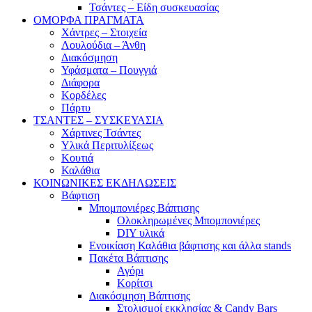
Τσάντες – Είδη συσκευασίας
ΟΜΟΡΦΑ ΠΡΑΓΜΑΤΑ
Χάντρες – Στοιχεία
Λουλούδια – Άνθη
Διακόσμηση
Υφάσματα – Πουγγιά
Διάφορα
Κορδέλες
Πάρτυ
ΤΣΑΝΤΕΣ – ΣΥΣΚΕΥΑΣΙΑ
Χάρτινες Τσάντες
Υλικά Περιτυλίξεως
Κουτιά
Καλάθια
ΚΟΙΝΩΝΙΚΕΣ ΕΚΔΗΛΩΣΕΙΣ
Βάφτιση
Μπομπονιέρες Βάπτισης
Ολοκληρωμένες Μπομπονιέρες
DIY υλικά
Ενοικίαση Καλάθια βάφτισης και άλλα stands
Πακέτα Βάπτισης
Αγόρι
Κορίτσι
Διακόσμηση Βάπτισης
Στολισμοί εκκλησίας & Candy Bars