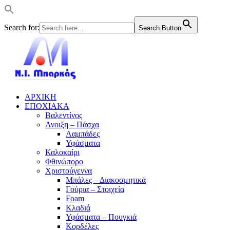
Search for:
Search Button
ΑΡΧΙΚΗ
ΕΠΟΧΙΑΚΑ
Βαλεντίνος
Ανοιξη – Πάσχα
Λαμπάδες
Υφάσματα
Καλοκαίρι
Φθινώπορο
Χριστούγεννα
Μπάλες – Διακοσμητικά
Γούρια – Στοιχεία
Foam
Κλαδιά
Υφάσματα – Πουγκιά
Κορδέλες