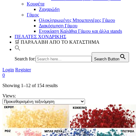
Κουφέτα
Ζαχαρώδη
Γάμος
Ολοκληρωμένες Μπομπονιέρες Γάμου
Διακόσμηση Γάμου
Ενοικίαση Καλάθια Γάμου και άλλα stands
ΠΕΛΑΤΕΣ ΧΟΝΔΡΙΚΗΣ
🛒 ΠΑΡΑΛΑΒΗ ΑΠΟ ΤΟ ΚΑΤΑΣΤΗΜΑ
Search for:
Search Button
Login
Register
0
Showing 1–
12
of 154 results
Views: