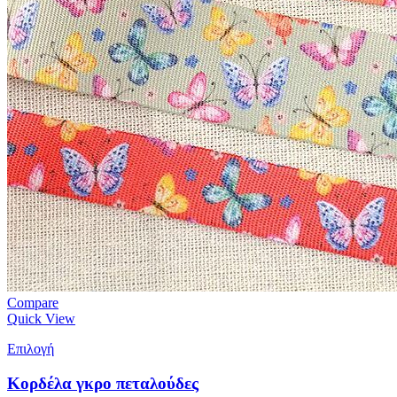
Compare
Quick View
Επιλογή
Koρδέλα γκρο πεταλούδες