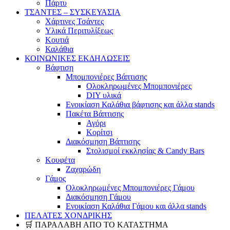
Πάρτυ
ΤΣΑΝΤΕΣ – ΣΥΣΚΕΥΑΣΙΑ
Χάρτινες Τσάντες
Υλικά Περιτυλίξεως
Κουτιά
Καλάθια
ΚΟΙΝΩΝΙΚΕΣ ΕΚΔΗΛΩΣΕΙΣ
Βάφτιση
Μπομπονιέρες Βάπτισης
Ολοκληρωμένες Μπομπονιέρες
DIY υλικά
Ενοικίαση Καλάθια βάφτισης και άλλα stands
Πακέτα Βάπτισης
Αγόρι
Κορίτσι
Διακόσμηση Βάπτισης
Στολισμοί εκκλησίας & Candy Bars
Κουφέτα
Ζαχαρώδη
Γάμος
Ολοκληρωμένες Μπομπονιέρες Γάμου
Διακόσμηση Γάμου
Ενοικίαση Καλάθια Γάμου και άλλα stands
ΠΕΛΑΤΕΣ ΧΟΝΔΡΙΚΗΣ
🛒 ΠΑΡΑΛΑΒΗ ΑΠΟ ΤΟ ΚΑΤΑΣΤΗΜΑ