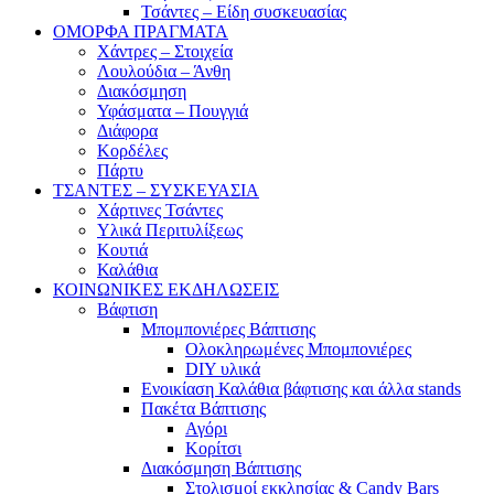
Τσάντες – Είδη συσκευασίας
ΟΜΟΡΦΑ ΠΡΑΓΜΑΤΑ
Χάντρες – Στοιχεία
Λουλούδια – Άνθη
Διακόσμηση
Υφάσματα – Πουγγιά
Διάφορα
Κορδέλες
Πάρτυ
ΤΣΑΝΤΕΣ – ΣΥΣΚΕΥΑΣΙΑ
Χάρτινες Τσάντες
Υλικά Περιτυλίξεως
Κουτιά
Καλάθια
ΚΟΙΝΩΝΙΚΕΣ ΕΚΔΗΛΩΣΕΙΣ
Βάφτιση
Μπομπονιέρες Βάπτισης
Ολοκληρωμένες Μπομπονιέρες
DIY υλικά
Ενοικίαση Καλάθια βάφτισης και άλλα stands
Πακέτα Βάπτισης
Αγόρι
Κορίτσι
Διακόσμηση Βάπτισης
Στολισμοί εκκλησίας & Candy Bars