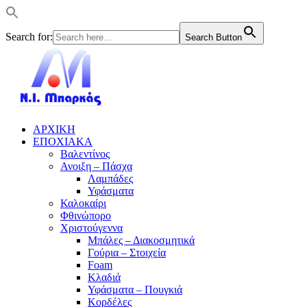
Search for:
Search Button
ΑΡΧΙΚΗ
ΕΠΟΧΙΑΚΑ
Βαλεντίνος
Ανοιξη – Πάσχα
Λαμπάδες
Υφάσματα
Καλοκαίρι
Φθινώπορο
Χριστούγεννα
Μπάλες – Διακοσμητικά
Γούρια – Στοιχεία
Foam
Κλαδιά
Υφάσματα – Πουγκιά
Κορδέλες