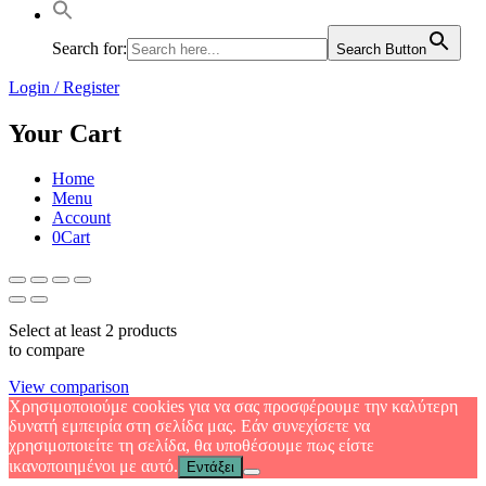
Search for:
Search Button
Login / Register
Your Cart
Home
Menu
Account
0
Cart
Select at least 2 products
to compare
View comparison
Χρησιμοποιούμε cookies για να σας προσφέρουμε την καλύτερη
δυνατή εμπειρία στη σελίδα μας. Εάν συνεχίσετε να
χρησιμοποιείτε τη σελίδα, θα υποθέσουμε πως είστε
ικανοποιημένοι με αυτό.
Εντάξει