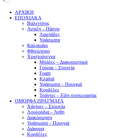
ΑΡΧΙΚΗ
ΕΠΟΧΙΑΚΑ
Βαλεντίνος
Ανοιξη – Πάσχα
Λαμπάδες
Υφάσματα
Καλοκαίρι
Φθινώπορο
Χριστούγεννα
Μπάλες – Διακοσμητικά
Γούρια – Στοιχεία
Foam
Κλαδιά
Υφάσματα – Πουγκιά
Κορδέλες
Τσάντες – Είδη συσκευασίας
ΟΜΟΡΦΑ ΠΡΑΓΜΑΤΑ
Χάντρες – Στοιχεία
Λουλούδια – Άνθη
Διακόσμηση
Υφάσματα – Πουγγιά
Διάφορα
Κορδέλες