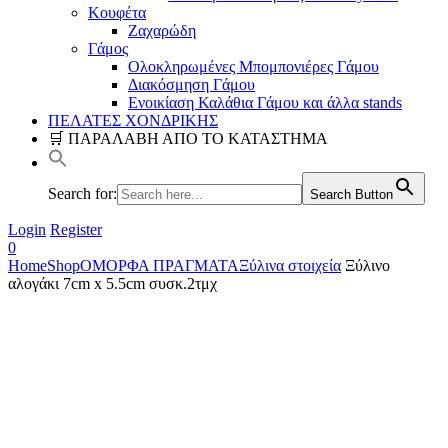
Κουφέτα
Ζαχαρώδη
Γάμος
Ολοκληρωμένες Μπομπονιέρες Γάμου
Διακόσμηση Γάμου
Ενοικίαση Καλάθια Γάμου και άλλα stands
ΠΕΛΑΤΕΣ ΧΟΝΔΡΙΚΗΣ
🛒 ΠΑΡΑΛΑΒΗ ΑΠΟ ΤΟ ΚΑΤΑΣΤΗΜΑ
Search for:
Search Button
Login
Register
0
Home
Shop
ΟΜΟΡΦΑ ΠΡΑΓΜΑΤΑ
Ξύλινα στοιχεία
Ξύλινο
αλογάκι 7cm x 5.5cm συσκ.2τμχ