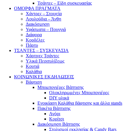
Τσάντες – Είδη συσκευασίας
ΟΜΟΡΦΑ ΠΡΑΓΜΑΤΑ
Χάντρες – Στοιχεία
Λουλούδια – Άνθη
Διακόσμηση
Υφάσματα – Πουγγιά
Διάφορα
Κορδέλες
Πάρτυ
ΤΣΑΝΤΕΣ – ΣΥΣΚΕΥΑΣΙΑ
Χάρτινες Τσάντες
Υλικά Περιτυλίξεως
Κουτιά
Καλάθια
ΚΟΙΝΩΝΙΚΕΣ ΕΚΔΗΛΩΣΕΙΣ
Βάφτιση
Μπομπονιέρες Βάπτισης
Ολοκληρωμένες Μπομπονιέρες
DIY υλικά
Ενοικίαση Καλάθια βάφτισης και άλλα stands
Πακέτα Βάπτισης
Αγόρι
Κορίτσι
Διακόσμηση Βάπτισης
Στολισμοί εκκλησίας & Candy Bars