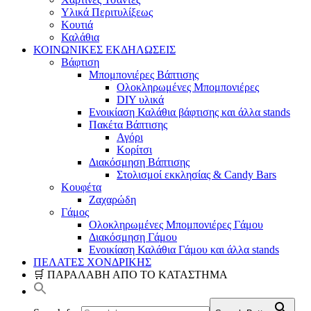
Υλικά Περιτυλίξεως
Κουτιά
Καλάθια
ΚΟΙΝΩΝΙΚΕΣ ΕΚΔΗΛΩΣΕΙΣ
Βάφτιση
Μπομπονιέρες Βάπτισης
Ολοκληρωμένες Μπομπονιέρες
DIY υλικά
Ενοικίαση Καλάθια βάφτισης και άλλα stands
Πακέτα Βάπτισης
Αγόρι
Κορίτσι
Διακόσμηση Βάπτισης
Στολισμοί εκκλησίας & Candy Bars
Κουφέτα
Ζαχαρώδη
Γάμος
Ολοκληρωμένες Μπομπονιέρες Γάμου
Διακόσμηση Γάμου
Ενοικίαση Καλάθια Γάμου και άλλα stands
ΠΕΛΑΤΕΣ ΧΟΝΔΡΙΚΗΣ
🛒 ΠΑΡΑΛΑΒΗ ΑΠΟ ΤΟ ΚΑΤΑΣΤΗΜΑ