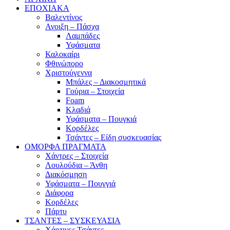
ΕΠΟΧΙΑΚΑ
Βαλεντίνος
Ανοιξη – Πάσχα
Λαμπάδες
Υφάσματα
Καλοκαίρι
Φθινώπορο
Χριστούγεννα
Μπάλες – Διακοσμητικά
Γούρια – Στοιχεία
Foam
Κλαδιά
Υφάσματα – Πουγκιά
Κορδέλες
Τσάντες – Είδη συσκευασίας
ΟΜΟΡΦΑ ΠΡΑΓΜΑΤΑ
Χάντρες – Στοιχεία
Λουλούδια – Άνθη
Διακόσμηση
Υφάσματα – Πουγγιά
Διάφορα
Κορδέλες
Πάρτυ
ΤΣΑΝΤΕΣ – ΣΥΣΚΕΥΑΣΙΑ
Χάρτινες Τσάντες