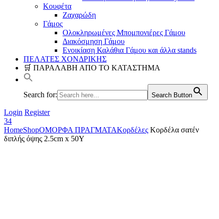
Κουφέτα
Ζαχαρώδη
Γάμος
Ολοκληρωμένες Μπομπονιέρες Γάμου
Διακόσμηση Γάμου
Ενοικίαση Καλάθια Γάμου και άλλα stands
ΠΕΛΑΤΕΣ ΧΟΝΔΡΙΚΗΣ
🛒 ΠΑΡΑΛΑΒΗ ΑΠΟ ΤΟ ΚΑΤΑΣΤΗΜΑ
Search for:
Search Button
Login
Register
34
Home
Shop
ΟΜΟΡΦΑ ΠΡΑΓΜΑΤΑ
Κορδέλες
Κορδέλα σατέν
διπλής όψης 2.5cm x 50Y