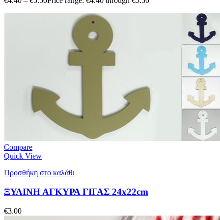
€
4.40
–
€
5.50
Price range: €4.40 through €5.50
Compare
Quick View
Προσθήκη στο καλάθι
ΞΥΛΙΝΗ ΑΓΚΥΡΑ ΓΙΓΑΣ 24x22cm
€
3.00