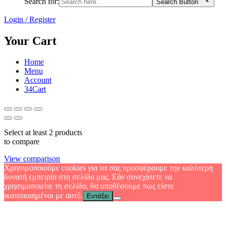
Search for:
Search Button
Login / Register
Your Cart
Home
Menu
Account
34
Cart
Select at least 2 products
to compare
View comparison
Χρησιμοποιούμε cookies για να σας προσφέρουμε την καλύτερη
δυνατή εμπειρία στη σελίδα μας. Εάν συνεχίσετε να
χρησιμοποιείτε τη σελίδα, θα υποθέσουμε πως είστε
ικανοποιημένοι με αυτό.
Εντάξει