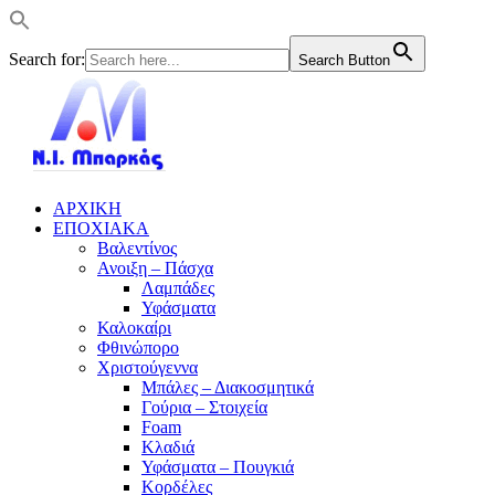
Search for:
Search Button
ΑΡΧΙΚΗ
ΕΠΟΧΙΑΚΑ
Βαλεντίνος
Ανοιξη – Πάσχα
Λαμπάδες
Υφάσματα
Καλοκαίρι
Φθινώπορο
Χριστούγεννα
Μπάλες – Διακοσμητικά
Γούρια – Στοιχεία
Foam
Κλαδιά
Υφάσματα – Πουγκιά
Κορδέλες