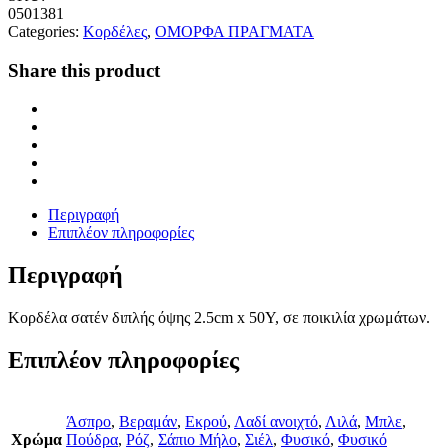
0501381
Categories:
Κορδέλες
,
ΟΜΟΡΦΑ ΠΡΑΓΜΑΤΑ
Share this product
Περιγραφή
Επιπλέον πληροφορίες
Περιγραφή
Κορδέλα σατέν διπλής όψης 2.5cm x 50Y, σε ποικιλία χρωμάτων.
Επιπλέον πληροφορίες
Άσπρο
,
Βεραμάν
,
Εκρού
,
Λαδί ανοιχτό
,
Λιλά
,
Μπλε
,
Χρώμα
Πούδρα
,
Ρόζ
,
Σάπιο Μήλο
,
Σιέλ
,
Φυσικό
,
Φυσικό