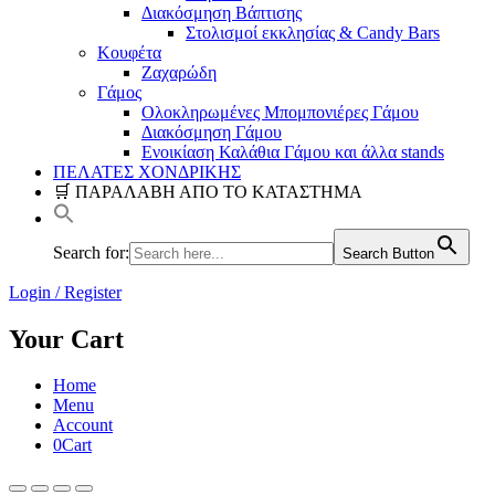
Διακόσμηση Βάπτισης
Στολισμοί εκκλησίας & Candy Bars
Κουφέτα
Ζαχαρώδη
Γάμος
Ολοκληρωμένες Μπομπονιέρες Γάμου
Διακόσμηση Γάμου
Ενοικίαση Καλάθια Γάμου και άλλα stands
ΠΕΛΑΤΕΣ ΧΟΝΔΡΙΚΗΣ
🛒 ΠΑΡΑΛΑΒΗ ΑΠΟ ΤΟ ΚΑΤΑΣΤΗΜΑ
Search for:
Search Button
Login / Register
Your Cart
Home
Menu
Account
0
Cart