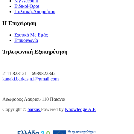
My Account
Ειδικοί-Όροι
Πολιτική-Απορρήτου
Η Επιχείρηση
Σχετικά Με Εμάς
Επικοινωνία
Τηλεφωνική Εξυπηρέτηση
2111 828121 – 6989822342
kanaki.barkas.n.i@gmail.com
Λεωφορος Λαυριου 110 Παιανια
Copyright ©
barkas
Powered by
Knowledge A.E