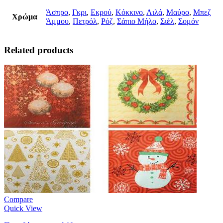
Άσπρο
,
Γκρι
,
Εκρού
,
Κόκκινο
,
Λιλά
,
Μαύρο
,
Μπεζ
Χρώμα
Άμμου
,
Πετρόλ
,
Ρόζ
,
Σάπιο Μήλο
,
Σιέλ
,
Σομόν
Related products
Compare
Quick View