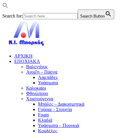
Search for:
Search Button
ΑΡΧΙΚΗ
ΕΠΟΧΙΑΚΑ
Βαλεντίνος
Ανοιξη – Πάσχα
Λαμπάδες
Υφάσματα
Καλοκαίρι
Φθινώπορο
Χριστούγεννα
Μπάλες – Διακοσμητικά
Γούρια – Στοιχεία
Foam
Κλαδιά
Υφάσματα – Πουγκιά
Κορδέλες