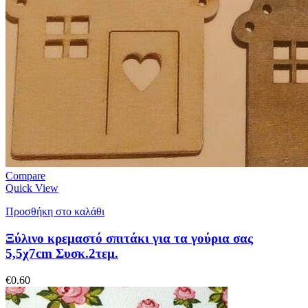
Compare
Quick View
Προσθήκη στο καλάθι
Ξύλινο κρεμαστό σπιτάκι για τα γούρια σας
5,5χ7cm Συσκ.2τεμ.
€
0.60