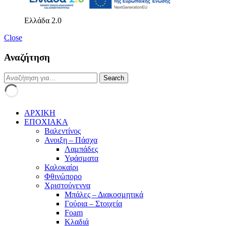
Ελλάδα 2.0
Close
Αναζήτηση
ΑΡΧΙΚΗ
ΕΠΟΧΙΑΚΑ
Βαλεντίνος
Ανοιξη – Πάσχα
Λαμπάδες
Υφάσματα
Καλοκαίρι
Φθινώπορο
Χριστούγεννα
Μπάλες – Διακοσμητικά
Γούρια – Στοιχεία
Foam
Κλαδιά