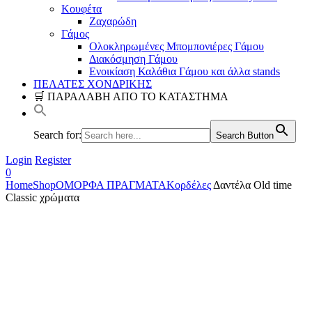
Κουφέτα
Ζαχαρώδη
Γάμος
Ολοκληρωμένες Μπομπονιέρες Γάμου
Διακόσμηση Γάμου
Ενοικίαση Καλάθια Γάμου και άλλα stands
ΠΕΛΑΤΕΣ ΧΟΝΔΡΙΚΗΣ
🛒 ΠΑΡΑΛΑΒΗ ΑΠΟ ΤΟ ΚΑΤΑΣΤΗΜΑ
Search for:
Search Button
Login
Register
0
Home
Shop
ΟΜΟΡΦΑ ΠΡΑΓΜΑΤΑ
Κορδέλες
Δαντέλα Old time
Classic χρώματα