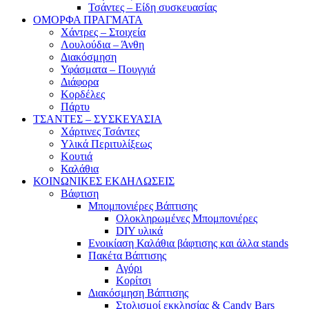
Τσάντες – Είδη συσκευασίας
ΟΜΟΡΦΑ ΠΡΑΓΜΑΤΑ
Χάντρες – Στοιχεία
Λουλούδια – Άνθη
Διακόσμηση
Υφάσματα – Πουγγιά
Διάφορα
Κορδέλες
Πάρτυ
ΤΣΑΝΤΕΣ – ΣΥΣΚΕΥΑΣΙΑ
Χάρτινες Τσάντες
Υλικά Περιτυλίξεως
Κουτιά
Καλάθια
ΚΟΙΝΩΝΙΚΕΣ ΕΚΔΗΛΩΣΕΙΣ
Βάφτιση
Μπομπονιέρες Βάπτισης
Ολοκληρωμένες Μπομπονιέρες
DIY υλικά
Ενοικίαση Καλάθια βάφτισης και άλλα stands
Πακέτα Βάπτισης
Αγόρι
Κορίτσι
Διακόσμηση Βάπτισης
Στολισμοί εκκλησίας & Candy Bars