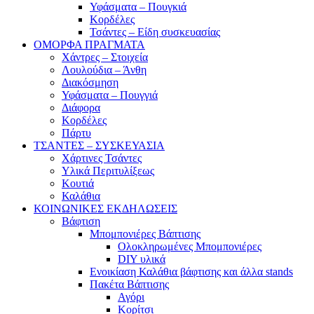
Υφάσματα – Πουγκιά
Κορδέλες
Τσάντες – Είδη συσκευασίας
ΟΜΟΡΦΑ ΠΡΑΓΜΑΤΑ
Χάντρες – Στοιχεία
Λουλούδια – Άνθη
Διακόσμηση
Υφάσματα – Πουγγιά
Διάφορα
Κορδέλες
Πάρτυ
ΤΣΑΝΤΕΣ – ΣΥΣΚΕΥΑΣΙΑ
Χάρτινες Τσάντες
Υλικά Περιτυλίξεως
Κουτιά
Καλάθια
ΚΟΙΝΩΝΙΚΕΣ ΕΚΔΗΛΩΣΕΙΣ
Βάφτιση
Μπομπονιέρες Βάπτισης
Ολοκληρωμένες Μπομπονιέρες
DIY υλικά
Ενοικίαση Καλάθια βάφτισης και άλλα stands
Πακέτα Βάπτισης
Αγόρι
Κορίτσι