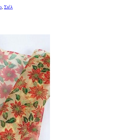
ο
,
Σιέλ