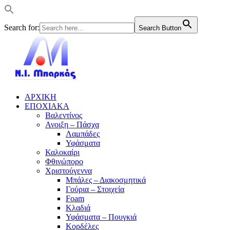
Search for:
Search Button
ΑΡΧΙΚΗ
ΕΠΟΧΙΑΚΑ
Βαλεντίνος
Ανοιξη – Πάσχα
Λαμπάδες
Υφάσματα
Καλοκαίρι
Φθινώπορο
Χριστούγεννα
Μπάλες – Διακοσμητικά
Γούρια – Στοιχεία
Foam
Κλαδιά
Υφάσματα – Πουγκιά
Κορδέλες