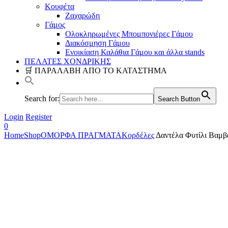
Κουφέτα
Ζαχαρώδη
Γάμος
Ολοκληρωμένες Μπομπονιέρες Γάμου
Διακόσμηση Γάμου
Ενοικίαση Καλάθια Γάμου και άλλα stands
ΠΕΛΑΤΕΣ ΧΟΝΔΡΙΚΗΣ
🛒 ΠΑΡΑΛΑΒΗ ΑΠΟ ΤΟ ΚΑΤΑΣΤΗΜΑ
Search for:
Search Button
Login
Register
0
Home
Shop
ΟΜΟΡΦΑ ΠΡΑΓΜΑΤΑ
Κορδέλες
Δαντέλα Φυτίλι Βαμβ