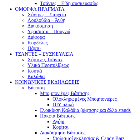
Τσάντες – Είδη συσκευασίας
ΟΜΟΡΦΑ ΠΡΑΓΜΑΤΑ
Χάντρες – Στοιχεία
Λουλούδια – Άνθη
Διακόσμηση
Υφάσματα – Πουγγιά
Διάφορα
Κορδέλες
Πάρτυ
ΤΣΑΝΤΕΣ – ΣΥΣΚΕΥΑΣΙΑ
Χάρτινες Τσάντες
Υλικά Περιτυλίξεως
Κουτιά
Καλάθια
ΚΟΙΝΩΝΙΚΕΣ ΕΚΔΗΛΩΣΕΙΣ
Βάφτιση
Μπομπονιέρες Βάπτισης
Ολοκληρωμένες Μπομπονιέρες
DIY υλικά
Ενοικίαση Καλάθια βάφτισης και άλλα stands
Πακέτα Βάπτισης
Αγόρι
Κορίτσι
Διακόσμηση Βάπτισης
Στολισμοί εκκλησίας & Candy Bars