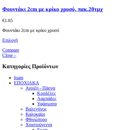
Φουντάκι 2cm με κρίκο χρυσό, πακ.20τμχ
€
1.65
Φουντάκι 2cm με κρίκο χρυσό
Επιλογή
Compare
Close –
Κατηγορίες Προϊόντων
foam
ΕΠΟΧΙΑΚΑ
Ανοιξη - Πάσχα
Κορδέλες
Λαμπάδες
Υφάσματα
Βαλεντίνος
Καλοκαίρι
Φθινώπορο
Χριστούγεννα
Foam