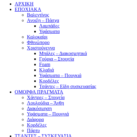
ΑΡΧΙΚΗ
ΕΠΟΧΙΑΚΑ
Βαλεντίνος
Ανοιξη – Πάσχα
Λαμπάδες
Υφάσματα
Καλοκαίρι
Φθινώπορο
Χριστούγεννα
Μπάλες – Διακοσμητικά
Γούρια – Στοιχεία
Foam
Κλαδιά
Υφάσματα – Πουγκιά
Κορδέλες
Τσάντες – Είδη συσκευασίας
ΟΜΟΡΦΑ ΠΡΑΓΜΑΤΑ
Χάντρες – Στοιχεία
Λουλούδια – Άνθη
Διακόσμηση
Υφάσματα – Πουγγιά
Διάφορα
Κορδέλες
Πάρτυ
ΤΣΑΝΤΕΣ – ΣΥΣΚΕΥΑΣΙΑ