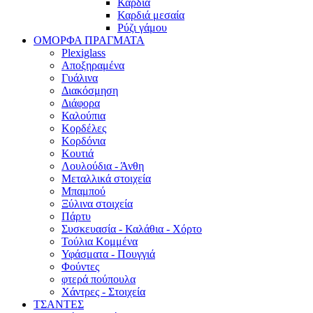
Καρδιά
Καρδιά μεσαία
Ρύζι γάμου
ΟΜΟΡΦΑ ΠΡΑΓΜΑΤΑ
Plexiglass
Αποξηραμένα
Γυάλινα
Διακόσμηση
Διάφορα
Καλούπια
Κορδέλες
Κορδόνια
Κουτιά
Λουλούδια - Άνθη
Μεταλλικά στοιχεία
Μπαμπού
Ξύλινα στοιχεία
Πάρτυ
Συσκευασία - Καλάθια - Χόρτο
Τούλια Κομμένα
Υφάσματα - Πουγγιά
Φούντες
φτερά πούπουλα
Χάντρες - Στοιχεία
ΤΣΑΝΤΕΣ