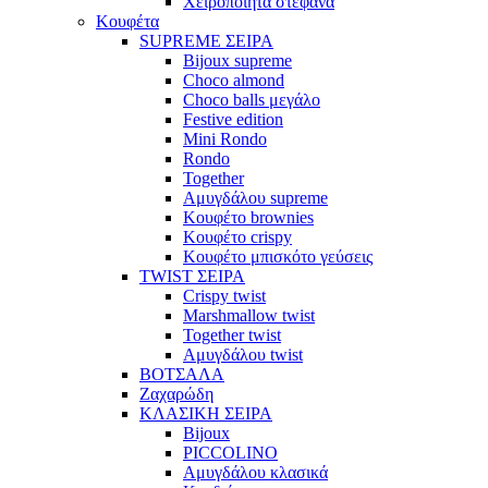
Χειροποίητα στέφανα
Κουφέτα
SUPREME ΣΕΙΡΑ
Bijoux supreme
Choco almond
Choco balls μεγάλο
Festive edition
Mini Rondo
Rondo
Together
Αμυγδάλου supreme
Κουφέτο brownies
Κουφέτο crispy
Κουφέτο μπισκότο γεύσεις
TWIST ΣΕΙΡΑ
Crispy twist
Marshmallow twist
Together twist
Αμυγδάλου twist
ΒΟΤΣΑΛΑ
Ζαχαρώδη
ΚΛΑΣΙΚΗ ΣΕΙΡΑ
Bijoux
PICCOLINO
Αμυγδάλου κλασικά