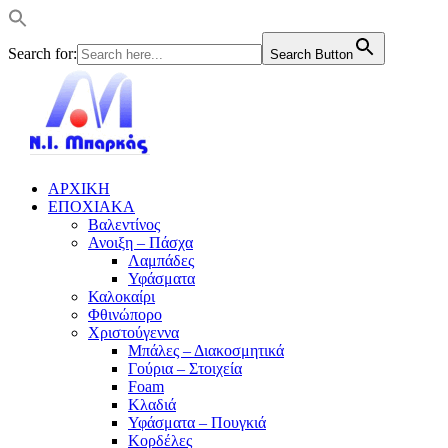
Search for:
Search Button
ΑΡΧΙΚΗ
ΕΠΟΧΙΑΚΑ
Βαλεντίνος
Ανοιξη – Πάσχα
Λαμπάδες
Υφάσματα
Καλοκαίρι
Φθινώπορο
Χριστούγεννα
Μπάλες – Διακοσμητικά
Γούρια – Στοιχεία
Foam
Κλαδιά
Υφάσματα – Πουγκιά
Κορδέλες