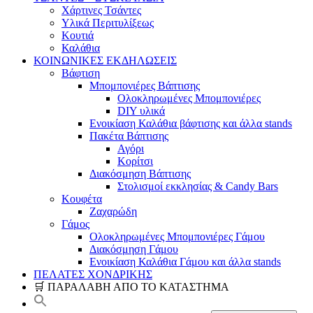
Χάρτινες Τσάντες
Υλικά Περιτυλίξεως
Κουτιά
Καλάθια
ΚΟΙΝΩΝΙΚΕΣ ΕΚΔΗΛΩΣΕΙΣ
Βάφτιση
Μπομπονιέρες Βάπτισης
Ολοκληρωμένες Μπομπονιέρες
DIY υλικά
Ενοικίαση Καλάθια βάφτισης και άλλα stands
Πακέτα Βάπτισης
Αγόρι
Κορίτσι
Διακόσμηση Βάπτισης
Στολισμοί εκκλησίας & Candy Bars
Κουφέτα
Ζαχαρώδη
Γάμος
Ολοκληρωμένες Μπομπονιέρες Γάμου
Διακόσμηση Γάμου
Ενοικίαση Καλάθια Γάμου και άλλα stands
ΠΕΛΑΤΕΣ ΧΟΝΔΡΙΚΗΣ
🛒 ΠΑΡΑΛΑΒΗ ΑΠΟ ΤΟ ΚΑΤΑΣΤΗΜΑ