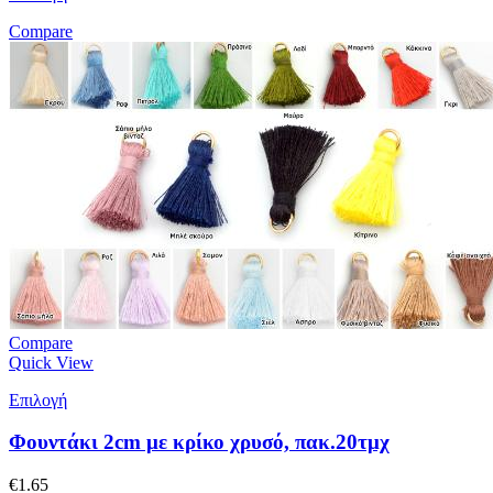
Compare
Compare
Quick View
Επιλογή
Φουντάκι 2cm με κρίκο χρυσό, πακ.20τμχ
€
1.65