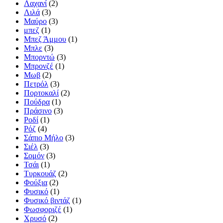
Λαχανί
(2)
Λιλά
(3)
Μαύρο
(3)
μπεζ
(1)
Μπεζ Άμμου
(1)
Μπλε
(3)
Μπορντώ
(3)
Μπρονζέ
(1)
Μωβ
(2)
Πετρόλ
(3)
Πορτοκαλί
(2)
Πούδρα
(1)
Πράσινο
(3)
Ροδί
(1)
Ρόζ
(4)
Σάπιο Μήλο
(3)
Σιέλ
(3)
Σομόν
(3)
Τσάι
(1)
Τυρκουάζ
(2)
Φούξια
(2)
Φυσικό
(1)
Φυσικό βιντάζ
(1)
Φωσφοριζέ
(1)
Χρυσό
(2)