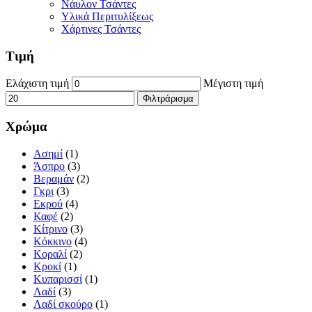
Νάυλον Τσάντες
Υλικά Περιτυλίξεως
Χάρτινες Τσάντες
Τιμή
Ελάχιστη τιμή
Μέγιστη τιμή
Φιλτράρισμα
Χρώμα
Ασημί
(1)
Άσπρο
(3)
Βεραμάν
(2)
Γκρι
(3)
Εκρού
(4)
Καφέ
(2)
Κίτρινο
(3)
Κόκκινο
(4)
Κοραλί
(2)
Κροκί
(1)
Κυπαρισσί
(1)
Λαδί
(3)
Λαδί σκούρο
(1)