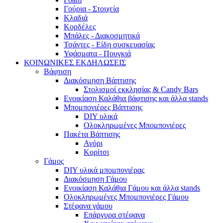
Γούρια - Στοιχεία
Κλαδιά
Κορδέλες
Μπάλες - Διακοσμητικά
Τσάντες - Είδη συσκευασίας
Υφάσματα - Πουγκιά
ΚΟΙΝΩΝΙΚΕΣ ΕΚΔΗΛΩΣΕΙΣ
Βάφτιση
Διακόσμηση Βάπτισης
Στολισμοί εκκλησίας & Candy Bars
Ενοικίαση Καλάθια βάφτισης και άλλα stands
Μπομπονιέρες Βάπτισης
DIY υλικά
Ολοκληρωμένες Μπομπονιέρες
Πακέτα Βάπτισης
Αγόρι
Κορίτσι
Γάμος
DIY υλικά μπομπονιέρας
Διακόσμηση Γάμου
Ενοικίαση Καλάθια Γάμου και άλλα stands
Ολοκληρωμένες Μπομπονιέρες Γάμου
Στέφανα γάμου
Επάργυρα στέφανα