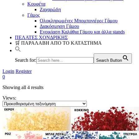
Κουφέτα
Ζαχαρώδη
Γάμος
Ολοκληρωμένες Μπομπονιέρες Γάμου
Διακόσμηση Γάμου
Ενοικίαση Καλάθια Γάμου και άλλα stands
ΠΕΛΑΤΕΣ ΧΟΝΔΡΙΚΗΣ
🛒 ΠΑΡΑΛΑΒΗ ΑΠΟ ΤΟ ΚΑΤΑΣΤΗΜΑ
Search for:
Search Button
Login
Register
0
Showing all 4 results
Views: