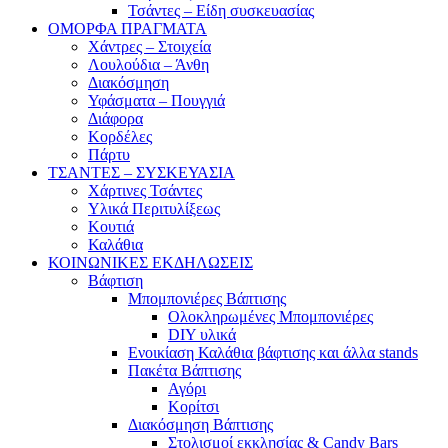
Τσάντες – Είδη συσκευασίας
ΟΜΟΡΦΑ ΠΡΑΓΜΑΤΑ
Χάντρες – Στοιχεία
Λουλούδια – Άνθη
Διακόσμηση
Υφάσματα – Πουγγιά
Διάφορα
Κορδέλες
Πάρτυ
ΤΣΑΝΤΕΣ – ΣΥΣΚΕΥΑΣΙΑ
Χάρτινες Τσάντες
Υλικά Περιτυλίξεως
Κουτιά
Καλάθια
ΚΟΙΝΩΝΙΚΕΣ ΕΚΔΗΛΩΣΕΙΣ
Βάφτιση
Μπομπονιέρες Βάπτισης
Ολοκληρωμένες Μπομπονιέρες
DIY υλικά
Ενοικίαση Καλάθια βάφτισης και άλλα stands
Πακέτα Βάπτισης
Αγόρι
Κορίτσι
Διακόσμηση Βάπτισης
Στολισμοί εκκλησίας & Candy Bars