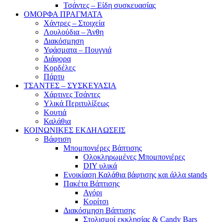
Τσάντες – Είδη συσκευασίας
ΟΜΟΡΦΑ ΠΡΑΓΜΑΤΑ
Χάντρες – Στοιχεία
Λουλούδια – Άνθη
Διακόσμηση
Υφάσματα – Πουγγιά
Διάφορα
Κορδέλες
Πάρτυ
ΤΣΑΝΤΕΣ – ΣΥΣΚΕΥΑΣΙΑ
Χάρτινες Τσάντες
Υλικά Περιτυλίξεως
Κουτιά
Καλάθια
ΚΟΙΝΩΝΙΚΕΣ ΕΚΔΗΛΩΣΕΙΣ
Βάφτιση
Μπομπονιέρες Βάπτισης
Ολοκληρωμένες Μπομπονιέρες
DIY υλικά
Ενοικίαση Καλάθια βάφτισης και άλλα stands
Πακέτα Βάπτισης
Αγόρι
Κορίτσι
Διακόσμηση Βάπτισης
Στολισμοί εκκλησίας & Candy Bars