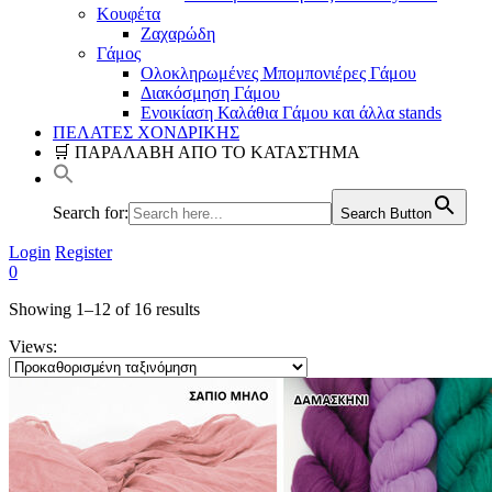
Κουφέτα
Ζαχαρώδη
Γάμος
Ολοκληρωμένες Μπομπονιέρες Γάμου
Διακόσμηση Γάμου
Ενοικίαση Καλάθια Γάμου και άλλα stands
ΠΕΛΑΤΕΣ ΧΟΝΔΡΙΚΗΣ
🛒 ΠΑΡΑΛΑΒΗ ΑΠΟ ΤΟ ΚΑΤΑΣΤΗΜΑ
Search for:
Search Button
Login
Register
0
Showing 1–
12
of 16 results
Views: