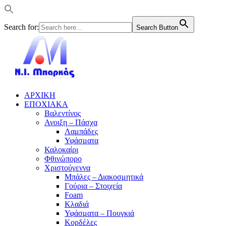
Search for:
Search Button
ΑΡΧΙΚΗ
ΕΠΟΧΙΑΚΑ
Βαλεντίνος
Ανοιξη – Πάσχα
Λαμπάδες
Υφάσματα
Καλοκαίρι
Φθινώπορο
Χριστούγεννα
Μπάλες – Διακοσμητικά
Γούρια – Στοιχεία
Foam
Κλαδιά
Υφάσματα – Πουγκιά
Κορδέλες