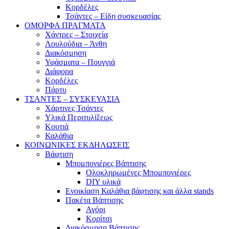
Κορδέλες
Τσάντες – Είδη συσκευασίας
ΟΜΟΡΦΑ ΠΡΑΓΜΑΤΑ
Χάντρες – Στοιχεία
Λουλούδια – Άνθη
Διακόσμηση
Υφάσματα – Πουγγιά
Διάφορα
Κορδέλες
Πάρτυ
ΤΣΑΝΤΕΣ – ΣΥΣΚΕΥΑΣΙΑ
Χάρτινες Τσάντες
Υλικά Περιτυλίξεως
Κουτιά
Καλάθια
ΚΟΙΝΩΝΙΚΕΣ ΕΚΔΗΛΩΣΕΙΣ
Βάφτιση
Μπομπονιέρες Βάπτισης
Ολοκληρωμένες Μπομπονιέρες
DIY υλικά
Ενοικίαση Καλάθια βάφτισης και άλλα stands
Πακέτα Βάπτισης
Αγόρι
Κορίτσι
Διακόσμηση Βάπτισης