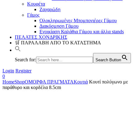
Κουφέτα
Ζαχαρώδη
Γάμος
Ολοκληρωμένες Μπομπονιέρες Γάμου
Διακόσμηση Γάμου
Ενοικίαση Καλάθια Γάμου και άλλα stands
ΠΕΛΑΤΕΣ ΧΟΝΔΡΙΚΗΣ
🛒 ΠΑΡΑΛΑΒΗ ΑΠΟ ΤΟ ΚΑΤΑΣΤΗΜΑ
Search for:
Search Button
Login
Register
0
Home
Shop
ΟΜΟΡΦΑ ΠΡΑΓΜΑΤΑ
Κουτιά
Kουτί πολύγωνο με
παράθυρο και κορδέλα 8.5cm