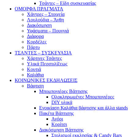
Τσάντες – Είδη συσκευασίας
ΟΜΟΡΦΑ ΠΡΑΓΜΑΤΑ
Χάντρες – Στοιχεία
Λουλούδια – Άνθη
Διακόσμηση
Υφάσματα – Πουγγιά
Διάφορα
Κορδέλες
Πάρτυ
ΤΣΑΝΤΕΣ – ΣΥΣΚΕΥΑΣΙΑ
Χάρτινες Τσάντες
Υλικά Περιτυλίξεως
Κουτιά
Καλάθια
ΚΟΙΝΩΝΙΚΕΣ ΕΚΔΗΛΩΣΕΙΣ
Βάφτιση
Μπομπονιέρες Βάπτισης
Ολοκληρωμένες Μπομπονιέρες
DIY υλικά
Ενοικίαση Καλάθια βάφτισης και άλλα stands
Πακέτα Βάπτισης
Αγόρι
Κορίτσι
Διακόσμηση Βάπτισης
Στολισμοί εκκλησίας & Candy Bars