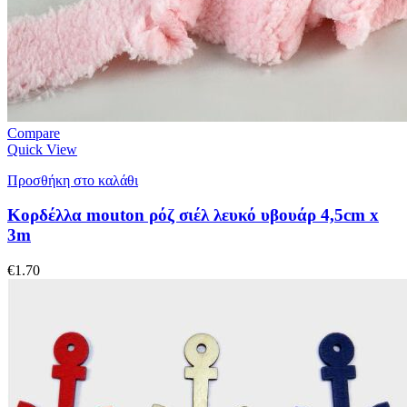
Compare
Quick View
Προσθήκη στο καλάθι
Κορδέλλα mouton ρόζ σιέλ λευκό υβουάρ 4,5cm x
3m
€
1.70