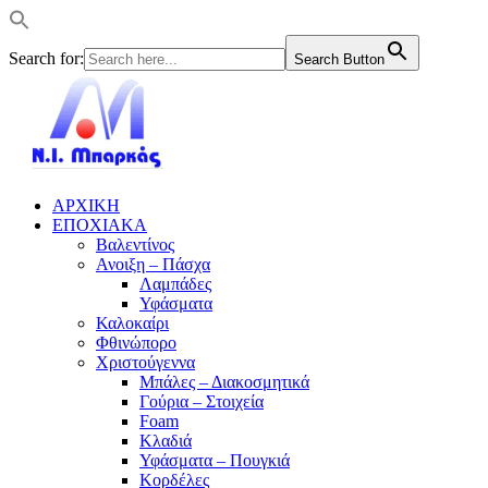
Search for:
Search Button
ΑΡΧΙΚΗ
ΕΠΟΧΙΑΚΑ
Βαλεντίνος
Ανοιξη – Πάσχα
Λαμπάδες
Υφάσματα
Καλοκαίρι
Φθινώπορο
Χριστούγεννα
Μπάλες – Διακοσμητικά
Γούρια – Στοιχεία
Foam
Κλαδιά
Υφάσματα – Πουγκιά
Κορδέλες