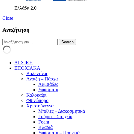
Ελλάδα 2.0
Close
Αναζήτηση
ΑΡΧΙΚΗ
ΕΠΟΧΙΑΚΑ
Βαλεντίνος
Ανοιξη – Πάσχα
Λαμπάδες
Υφάσματα
Καλοκαίρι
Φθινώπορο
Χριστούγεννα
Μπάλες – Διακοσμητικά
Γούρια – Στοιχεία
Foam
Κλαδιά
Υφάσματα – Πουγκιά