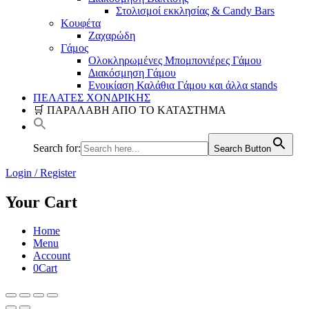
Στολισμοί εκκλησίας & Candy Bars
Κουφέτα
Ζαχαρώδη
Γάμος
Ολοκληρωμένες Μπομπονιέρες Γάμου
Διακόσμηση Γάμου
Ενοικίαση Καλάθια Γάμου και άλλα stands
ΠΕΛΑΤΕΣ ΧΟΝΔΡΙΚΗΣ
🛒 ΠΑΡΑΛΑΒΗ ΑΠΟ ΤΟ ΚΑΤΑΣΤΗΜΑ
Search for:
Search Button
Login / Register
Your Cart
Home
Menu
Account
0
Cart