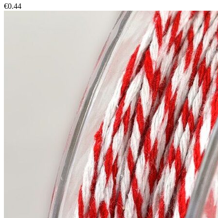
€
0.44