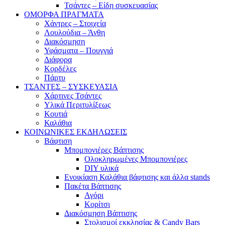
Τσάντες – Είδη συσκευασίας
ΟΜΟΡΦΑ ΠΡΑΓΜΑΤΑ
Χάντρες – Στοιχεία
Λουλούδια – Άνθη
Διακόσμηση
Υφάσματα – Πουγγιά
Διάφορα
Κορδέλες
Πάρτυ
ΤΣΑΝΤΕΣ – ΣΥΣΚΕΥΑΣΙΑ
Χάρτινες Τσάντες
Υλικά Περιτυλίξεως
Κουτιά
Καλάθια
ΚΟΙΝΩΝΙΚΕΣ ΕΚΔΗΛΩΣΕΙΣ
Βάφτιση
Μπομπονιέρες Βάπτισης
Ολοκληρωμένες Μπομπονιέρες
DIY υλικά
Ενοικίαση Καλάθια βάφτισης και άλλα stands
Πακέτα Βάπτισης
Αγόρι
Κορίτσι
Διακόσμηση Βάπτισης
Στολισμοί εκκλησίας & Candy Bars