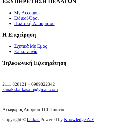
ΕΞΥΠΗΡΕΤΗΣΗ ΠΕΛΑΤΩΝ
My Account
Ειδικοί-Όροι
Πολιτική-Απορρήτου
Η Επιχείρηση
Σχετικά Με Εμάς
Επικοινωνία
Τηλεφωνική Εξυπηρέτηση
2111 828121 – 6989822342
kanaki.barkas.n.i@gmail.com
Λεωφορος Λαυριου 110 Παιανια
Copyright ©
barkas
Powered by
Knowledge A.E