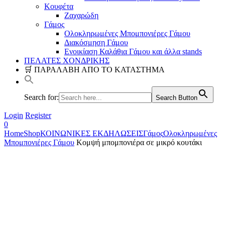
Κουφέτα
Ζαχαρώδη
Γάμος
Ολοκληρωμένες Μπομπονιέρες Γάμου
Διακόσμηση Γάμου
Ενοικίαση Καλάθια Γάμου και άλλα stands
ΠΕΛΑΤΕΣ ΧΟΝΔΡΙΚΗΣ
🛒 ΠΑΡΑΛΑΒΗ ΑΠΟ ΤΟ ΚΑΤΑΣΤΗΜΑ
Search for:
Search Button
Login
Register
0
Home
Shop
ΚΟΙΝΩΝΙΚΕΣ ΕΚΔΗΛΩΣΕΙΣ
Γάμος
Ολοκληρωμένες
Μπομπονιέρες Γάμου
Κομψή μπομπονιέρα σε μικρό κουτάκι