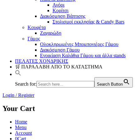
Αγόρι
Κορίτσι
Διακόσμηση Βάπτισης
Στολισμοί εκκλησίας & Candy Bars
Κουφέτα
Ζαχαρώδη
Γάμος
Ολοκληρωμένες Μπομπονιέρες Γάμου
Διακόσμηση Γάμου
Ενοικίαση Καλάθια Γάμου και άλλα stands
ΠΕΛΑΤΕΣ ΧΟΝΔΡΙΚΗΣ
🛒 ΠΑΡΑΛΑΒΗ ΑΠΟ ΤΟ ΚΑΤΑΣΤΗΜΑ
Search for:
Search Button
Login / Register
Your Cart
Home
Menu
Account
0
Cart