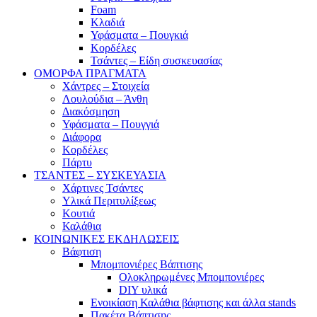
Foam
Κλαδιά
Υφάσματα – Πουγκιά
Κορδέλες
Τσάντες – Είδη συσκευασίας
ΟΜΟΡΦΑ ΠΡΑΓΜΑΤΑ
Χάντρες – Στοιχεία
Λουλούδια – Άνθη
Διακόσμηση
Υφάσματα – Πουγγιά
Διάφορα
Κορδέλες
Πάρτυ
ΤΣΑΝΤΕΣ – ΣΥΣΚΕΥΑΣΙΑ
Χάρτινες Τσάντες
Υλικά Περιτυλίξεως
Κουτιά
Καλάθια
ΚΟΙΝΩΝΙΚΕΣ ΕΚΔΗΛΩΣΕΙΣ
Βάφτιση
Μπομπονιέρες Βάπτισης
Ολοκληρωμένες Μπομπονιέρες
DIY υλικά
Ενοικίαση Καλάθια βάφτισης και άλλα stands
Πακέτα Βάπτισης