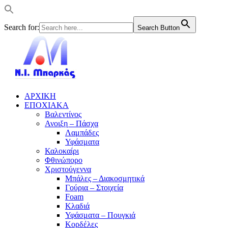
Search for:
Search Button
ΑΡΧΙΚΗ
ΕΠΟΧΙΑΚΑ
Βαλεντίνος
Ανοιξη – Πάσχα
Λαμπάδες
Υφάσματα
Καλοκαίρι
Φθινώπορο
Χριστούγεννα
Μπάλες – Διακοσμητικά
Γούρια – Στοιχεία
Foam
Κλαδιά
Υφάσματα – Πουγκιά
Κορδέλες