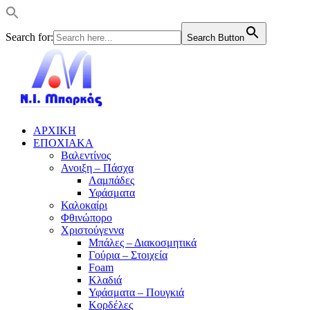
Search for:
Search Button
ΑΡΧΙΚΗ
ΕΠΟΧΙΑΚΑ
Βαλεντίνος
Ανοιξη – Πάσχα
Λαμπάδες
Υφάσματα
Καλοκαίρι
Φθινώπορο
Χριστούγεννα
Μπάλες – Διακοσμητικά
Γούρια – Στοιχεία
Foam
Κλαδιά
Υφάσματα – Πουγκιά
Κορδέλες