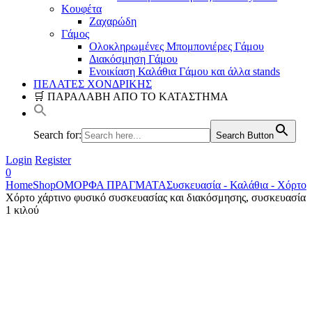
Κουφέτα
Ζαχαρώδη
Γάμος
Ολοκληρωμένες Μπομπονιέρες Γάμου
Διακόσμηση Γάμου
Ενοικίαση Καλάθια Γάμου και άλλα stands
ΠΕΛΑΤΕΣ ΧΟΝΔΡΙΚΗΣ
🛒 ΠΑΡΑΛΑΒΗ ΑΠΟ ΤΟ ΚΑΤΑΣΤΗΜΑ
Search for:
Search Button
Login
Register
0
Home
Shop
ΟΜΟΡΦΑ ΠΡΑΓΜΑΤΑ
Συσκευασία - Καλάθια - Χόρτο
Χόρτο χάρτινο φυσικό συσκευασίας και διακόσμησης, συσκευασία
1 κιλού