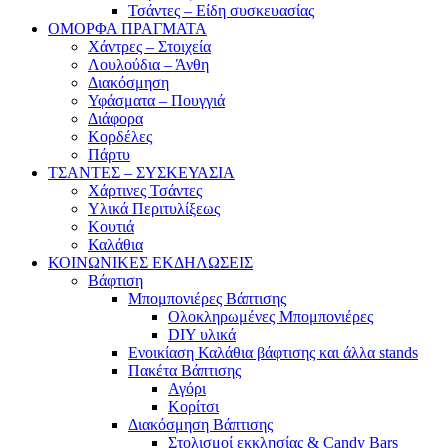
Τσάντες – Είδη συσκευασίας
ΟΜΟΡΦΑ ΠΡΑΓΜΑΤΑ
Χάντρες – Στοιχεία
Λουλούδια – Άνθη
Διακόσμηση
Υφάσματα – Πουγγιά
Διάφορα
Κορδέλες
Πάρτυ
ΤΣΑΝΤΕΣ – ΣΥΣΚΕΥΑΣΙΑ
Χάρτινες Τσάντες
Υλικά Περιτυλίξεως
Κουτιά
Καλάθια
ΚΟΙΝΩΝΙΚΕΣ ΕΚΔΗΛΩΣΕΙΣ
Βάφτιση
Μπομπονιέρες Βάπτισης
Ολοκληρωμένες Μπομπονιέρες
DIY υλικά
Ενοικίαση Καλάθια βάφτισης και άλλα stands
Πακέτα Βάπτισης
Αγόρι
Κορίτσι
Διακόσμηση Βάπτισης
Στολισμοί εκκλησίας & Candy Bars