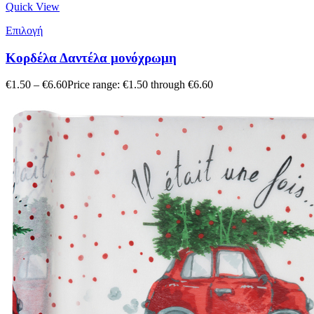
Quick View
Επιλογή
Κορδέλα Δαντέλα μονόχρωμη
€
1.50
–
€
6.60
Price range: €1.50 through €6.60