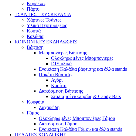
Κορδέλες
Πάρτυ
ΤΣΑΝΤΕΣ – ΣΥΣΚΕΥΑΣΙΑ
Χάρτινες Τσάντες
Υλικά Περιτυλίξεως
Κουτιά
Καλάθια
ΚΟΙΝΩΝΙΚΕΣ ΕΚΔΗΛΩΣΕΙΣ
Βάφτιση
Μπομπονιέρες Βάπτισης
Ολοκληρωμένες Μπομπονιέρες
DIY υλικά
Ενοικίαση Καλάθια βάφτισης και άλλα stands
Πακέτα Βάπτισης
Αγόρι
Κορίτσι
Διακόσμηση Βάπτισης
Στολισμοί εκκλησίας & Candy Bars
Κουφέτα
Ζαχαρώδη
Γάμος
Ολοκληρωμένες Μπομπονιέρες Γάμου
Διακόσμηση Γάμου
Ενοικίαση Καλάθια Γάμου και άλλα stands
ΠΕΛΑΤΕΣ ΧΟΝΔΡΙΚΗΣ