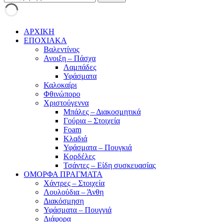
ΑΡΧΙΚΗ
ΕΠΟΧΙΑΚΑ
Βαλεντίνος
Ανοιξη – Πάσχα
Λαμπάδες
Υφάσματα
Καλοκαίρι
Φθινώπορο
Χριστούγεννα
Μπάλες – Διακοσμητικά
Γούρια – Στοιχεία
Foam
Κλαδιά
Υφάσματα – Πουγκιά
Κορδέλες
Τσάντες – Είδη συσκευασίας
ΟΜΟΡΦΑ ΠΡΑΓΜΑΤΑ
Χάντρες – Στοιχεία
Λουλούδια – Άνθη
Διακόσμηση
Υφάσματα – Πουγγιά
Διάφορα