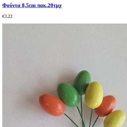
Φούντα 8,5cm πακ.20τμχ
€
3.22