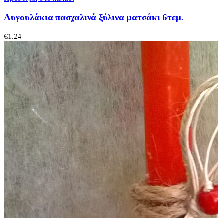
Αυγουλάκια πασχαλινά ξύλινα ματσάκι 6τεμ.
€
1.24