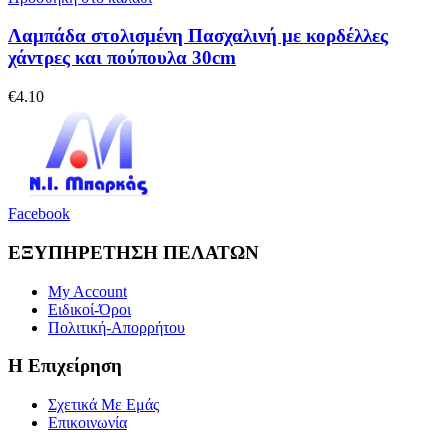
Λαμπάδα στολισμένη Πασχαλινή με κορδέλλες
χάντρες και πούπουλα 30cm
€
4.10
Facebook
ΕΞΥΠΗΡΕΤΗΣΗ ΠΕΛΑΤΩΝ
My Account
Ειδικοί-Όροι
Πολιτική-Απορρήτου
Η Επιχείρηση
Σχετικά Με Εμάς
Επικοινωνία