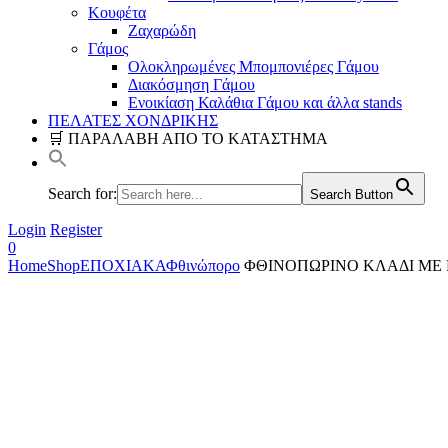
Κουφέτα
Ζαχαρώδη
Γάμος
Ολοκληρωμένες Μπομπονιέρες Γάμου
Διακόσμηση Γάμου
Ενοικίαση Καλάθια Γάμου και άλλα stands
ΠΕΛΑΤΕΣ ΧΟΝΔΡΙΚΗΣ
🛒 ΠΑΡΑΛΑΒΗ ΑΠΟ ΤΟ ΚΑΤΑΣΤΗΜΑ
Search for:
Search Button
Login
Register
0
Home
Shop
ΕΠΟΧΙΑΚΑ
Φθινώπορο
ΦΘΙΝΟΠΩΡΙΝΟ ΚΛΑΔΙ ΜΕ