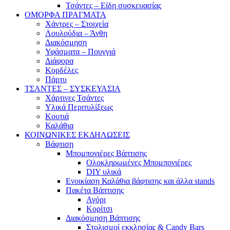
Τσάντες – Είδη συσκευασίας
ΟΜΟΡΦΑ ΠΡΑΓΜΑΤΑ
Χάντρες – Στοιχεία
Λουλούδια – Άνθη
Διακόσμηση
Υφάσματα – Πουγγιά
Διάφορα
Κορδέλες
Πάρτυ
ΤΣΑΝΤΕΣ – ΣΥΣΚΕΥΑΣΙΑ
Χάρτινες Τσάντες
Υλικά Περιτυλίξεως
Κουτιά
Καλάθια
ΚΟΙΝΩΝΙΚΕΣ ΕΚΔΗΛΩΣΕΙΣ
Βάφτιση
Μπομπονιέρες Βάπτισης
Ολοκληρωμένες Μπομπονιέρες
DIY υλικά
Ενοικίαση Καλάθια βάφτισης και άλλα stands
Πακέτα Βάπτισης
Αγόρι
Κορίτσι
Διακόσμηση Βάπτισης
Στολισμοί εκκλησίας & Candy Bars