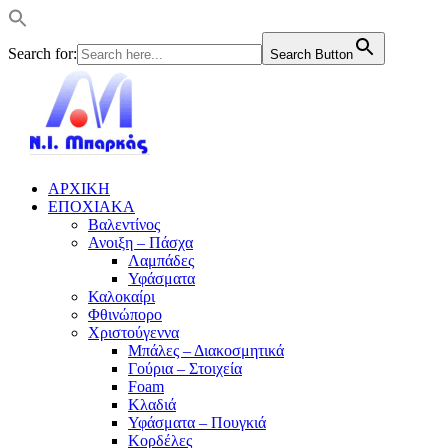
Search for:
Search Button
ΑΡΧΙΚΗ
ΕΠΟΧΙΑΚΑ
Βαλεντίνος
Ανοιξη – Πάσχα
Λαμπάδες
Υφάσματα
Καλοκαίρι
Φθινώπορο
Χριστούγεννα
Μπάλες – Διακοσμητικά
Γούρια – Στοιχεία
Foam
Κλαδιά
Υφάσματα – Πουγκιά
Κορδέλες