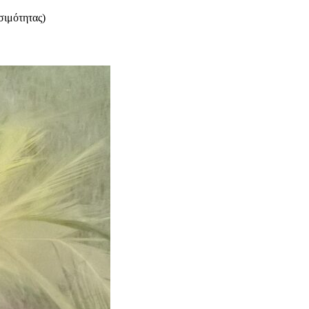
μότητας)