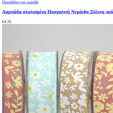
Προσθήκη στο καλάθι
Λαμπάδα στολισμένη Πασχαλινή Νεράιδα Ξύλινη πο
€
4.10