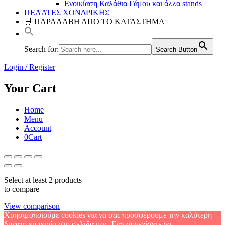
Ενοικίαση Καλάθια Γάμου και άλλα stands
ΠΕΛΑΤΕΣ ΧΟΝΔΡΙΚΗΣ
🛒 ΠΑΡΑΛΑΒΗ ΑΠΟ ΤΟ ΚΑΤΑΣΤΗΜΑ
Search for:
Search Button
Login / Register
Your Cart
Home
Menu
Account
0
Cart
Select at least 2 products
to compare
View comparison
Χρησιμοποιούμε cookies για να σας προσφέρουμε την καλύτερη
δυνατή εμπειρία στη σελίδα μας. Εάν συνεχίσετε να