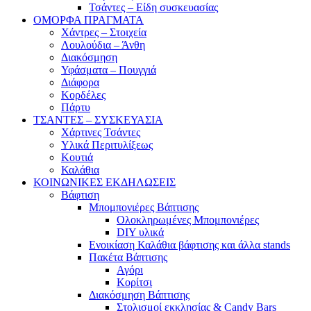
Τσάντες – Είδη συσκευασίας
ΟΜΟΡΦΑ ΠΡΑΓΜΑΤΑ
Χάντρες – Στοιχεία
Λουλούδια – Άνθη
Διακόσμηση
Υφάσματα – Πουγγιά
Διάφορα
Κορδέλες
Πάρτυ
ΤΣΑΝΤΕΣ – ΣΥΣΚΕΥΑΣΙΑ
Χάρτινες Τσάντες
Υλικά Περιτυλίξεως
Κουτιά
Καλάθια
ΚΟΙΝΩΝΙΚΕΣ ΕΚΔΗΛΩΣΕΙΣ
Βάφτιση
Μπομπονιέρες Βάπτισης
Ολοκληρωμένες Μπομπονιέρες
DIY υλικά
Ενοικίαση Καλάθια βάφτισης και άλλα stands
Πακέτα Βάπτισης
Αγόρι
Κορίτσι
Διακόσμηση Βάπτισης
Στολισμοί εκκλησίας & Candy Bars