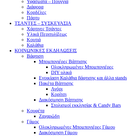
Υφάσματα – Πουγγιά
Διάφορα
Κορδέλες
Πάρτυ
ΤΣΑΝΤΕΣ – ΣΥΣΚΕΥΑΣΙΑ
Χάρτινες Τσάντες
Υλικά Περιτυλίξεως
Κουτιά
Καλάθια
ΚΟΙΝΩΝΙΚΕΣ ΕΚΔΗΛΩΣΕΙΣ
Βάφτιση
Μπομπονιέρες Βάπτισης
Ολοκληρωμένες Μπομπονιέρες
DIY υλικά
Ενοικίαση Καλάθια βάφτισης και άλλα stands
Πακέτα Βάπτισης
Αγόρι
Κορίτσι
Διακόσμηση Βάπτισης
Στολισμοί εκκλησίας & Candy Bars
Κουφέτα
Ζαχαρώδη
Γάμος
Ολοκληρωμένες Μπομπονιέρες Γάμου
Διακόσμηση Γάμου