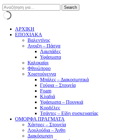
ΑΡΧΙΚΗ
ΕΠΟΧΙΑΚΑ
Βαλεντίνος
Ανοιξη – Πάσχα
Λαμπάδες
Υφάσματα
Καλοκαίρι
Φθινώπορο
Χριστούγεννα
Μπάλες – Διακοσμητικά
Γούρια – Στοιχεία
Foam
Κλαδιά
Υφάσματα – Πουγκιά
Κορδέλες
Τσάντες – Είδη συσκευασίας
ΟΜΟΡΦΑ ΠΡΑΓΜΑΤΑ
Χάντρες – Στοιχεία
Λουλούδια – Άνθη
Διακόσμηση