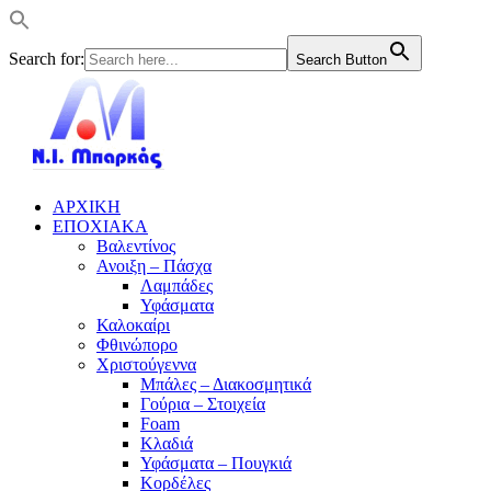
Search for:
Search Button
ΑΡΧΙΚΗ
ΕΠΟΧΙΑΚΑ
Βαλεντίνος
Ανοιξη – Πάσχα
Λαμπάδες
Υφάσματα
Καλοκαίρι
Φθινώπορο
Χριστούγεννα
Μπάλες – Διακοσμητικά
Γούρια – Στοιχεία
Foam
Κλαδιά
Υφάσματα – Πουγκιά
Κορδέλες