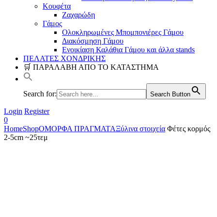
Κουφέτα
Ζαχαρώδη
Γάμος
Ολοκληρωμένες Μπομπονιέρες Γάμου
Διακόσμηση Γάμου
Ενοικίαση Καλάθια Γάμου και άλλα stands
ΠΕΛΑΤΕΣ ΧΟΝΔΡΙΚΗΣ
🛒 ΠΑΡΑΛΑΒΗ ΑΠΟ ΤΟ ΚΑΤΑΣΤΗΜΑ
Search for:
Search Button
Login
Register
0
Home
Shop
ΟΜΟΡΦΑ ΠΡΑΓΜΑΤΑ
Ξύλινα στοιχεία
Φέτες κορμός
2-5cm ~25τεμ