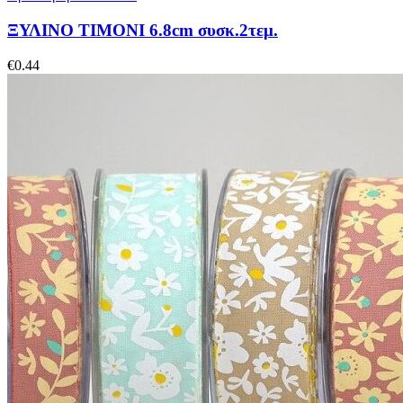
ΞΥΛΙΝΟ ΤΙΜΟΝΙ 6.8cm συσκ.2τεμ.
€
0.44