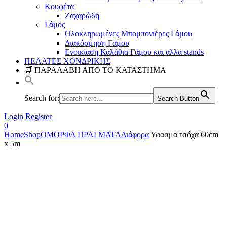
Κουφέτα
Ζαχαρώδη
Γάμος
Ολοκληρωμένες Μπομπονιέρες Γάμου
Διακόσμηση Γάμου
Ενοικίαση Καλάθια Γάμου και άλλα stands
ΠΕΛΑΤΕΣ ΧΟΝΔΡΙΚΗΣ
🛒 ΠΑΡΑΛΑΒΗ ΑΠΟ ΤΟ ΚΑΤΑΣΤΗΜΑ
Search for:
Search Button
Login
Register
0
Home
Shop
ΟΜΟΡΦΑ ΠΡΑΓΜΑΤΑ
Διάφορα
Υφασμα τσόχα 60cm
x 5m