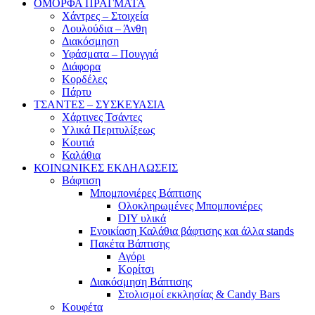
ΟΜΟΡΦΑ ΠΡΑΓΜΑΤΑ
Χάντρες – Στοιχεία
Λουλούδια – Άνθη
Διακόσμηση
Υφάσματα – Πουγγιά
Διάφορα
Κορδέλες
Πάρτυ
ΤΣΑΝΤΕΣ – ΣΥΣΚΕΥΑΣΙΑ
Χάρτινες Τσάντες
Υλικά Περιτυλίξεως
Κουτιά
Καλάθια
ΚΟΙΝΩΝΙΚΕΣ ΕΚΔΗΛΩΣΕΙΣ
Βάφτιση
Μπομπονιέρες Βάπτισης
Ολοκληρωμένες Μπομπονιέρες
DIY υλικά
Ενοικίαση Καλάθια βάφτισης και άλλα stands
Πακέτα Βάπτισης
Αγόρι
Κορίτσι
Διακόσμηση Βάπτισης
Στολισμοί εκκλησίας & Candy Bars
Κουφέτα