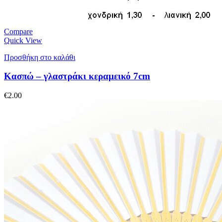
Compare
Quick View
Προσθήκη στο καλάθι
Κασπώ – γλαστράκι κεραμεικό 7cm
€
2.00