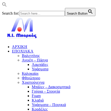
Search for:
Search Button
ΑΡΧΙΚΗ
ΕΠΟΧΙΑΚΑ
Βαλεντίνος
Ανοιξη – Πάσχα
Λαμπάδες
Υφάσματα
Καλοκαίρι
Φθινώπορο
Χριστούγεννα
Μπάλες – Διακοσμητικά
Γούρια – Στοιχεία
Foam
Κλαδιά
Υφάσματα – Πουγκιά
Κορδέλες