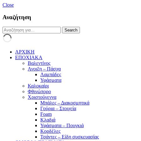
Close
Αναζήτηση
ΑΡΧΙΚΗ
ΕΠΟΧΙΑΚΑ
Βαλεντίνος
Ανοιξη – Πάσχα
Λαμπάδες
Υφάσματα
Καλοκαίρι
Φθινώπορο
Χριστούγεννα
Μπάλες – Διακοσμητικά
Γούρια – Στοιχεία
Foam
Κλαδιά
Υφάσματα – Πουγκιά
Κορδέλες
Τσάντες – Είδη συσκευασίας