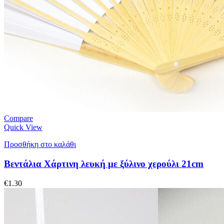
Compare
Quick View
Προσθήκη στο καλάθι
Βεντάλια Χάρτινη λευκή με ξύλινο χερούλι 21cm
€
1.30