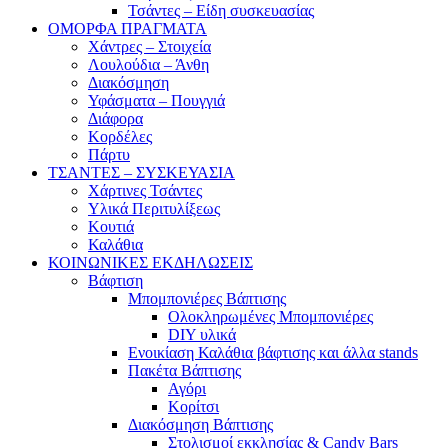
Τσάντες – Είδη συσκευασίας
ΟΜΟΡΦΑ ΠΡΑΓΜΑΤΑ
Χάντρες – Στοιχεία
Λουλούδια – Άνθη
Διακόσμηση
Υφάσματα – Πουγγιά
Διάφορα
Κορδέλες
Πάρτυ
ΤΣΑΝΤΕΣ – ΣΥΣΚΕΥΑΣΙΑ
Χάρτινες Τσάντες
Υλικά Περιτυλίξεως
Κουτιά
Καλάθια
ΚΟΙΝΩΝΙΚΕΣ ΕΚΔΗΛΩΣΕΙΣ
Βάφτιση
Μπομπονιέρες Βάπτισης
Ολοκληρωμένες Μπομπονιέρες
DIY υλικά
Ενοικίαση Καλάθια βάφτισης και άλλα stands
Πακέτα Βάπτισης
Αγόρι
Κορίτσι
Διακόσμηση Βάπτισης
Στολισμοί εκκλησίας & Candy Bars