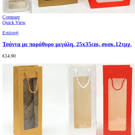
Compare
Quick View
Επιλογή
Τσάντα με παράθυρο μεγάλη, 25x35cm, συσκ.12τμχ.
€
14.90