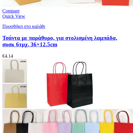
Compare
Quick View
Προσθήκη στο καλάθι
Τσάντα με παράθυρο, για στολισμένη λαμπάδα,
συσκ 6τμχ. 36×12.5cm
€
4.14