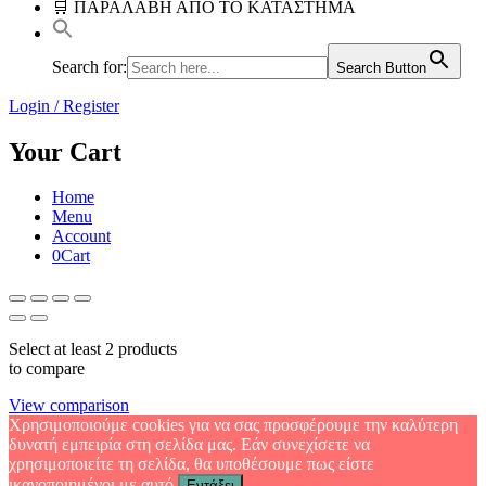
🛒 ΠΑΡΑΛΑΒΗ ΑΠΟ ΤΟ ΚΑΤΑΣΤΗΜΑ
Search for:
Search Button
Login / Register
Your Cart
Home
Menu
Account
0
Cart
Select at least 2 products
to compare
View comparison
Χρησιμοποιούμε cookies για να σας προσφέρουμε την καλύτερη
δυνατή εμπειρία στη σελίδα μας. Εάν συνεχίσετε να
χρησιμοποιείτε τη σελίδα, θα υποθέσουμε πως είστε
ικανοποιημένοι με αυτό.
Εντάξει