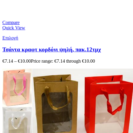
Compare
Quick View
Επιλογή
Τσάντα κραφτ κορδόνι ψηλή, πακ.12τμχ
€
7.14
–
€
10.00
Price range: €7.14 through €10.00