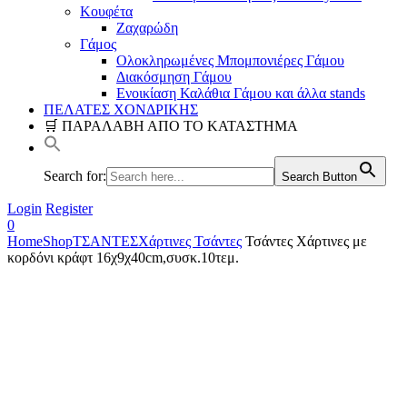
Κουφέτα
Ζαχαρώδη
Γάμος
Ολοκληρωμένες Μπομπονιέρες Γάμου
Διακόσμηση Γάμου
Ενοικίαση Καλάθια Γάμου και άλλα stands
ΠΕΛΑΤΕΣ ΧΟΝΔΡΙΚΗΣ
🛒 ΠΑΡΑΛΑΒΗ ΑΠΟ ΤΟ ΚΑΤΑΣΤΗΜΑ
Search for:
Search Button
Login
Register
0
Home
Shop
ΤΣΑΝΤΕΣ
Χάρτινες Τσάντες
Τσάντες Χάρτινες με
κορδόνι κράφτ 16χ9χ40cm,συσκ.10τεμ.