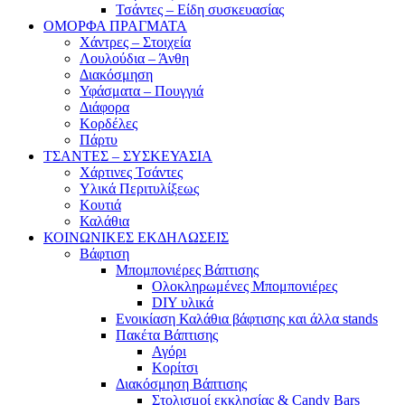
Τσάντες – Είδη συσκευασίας
ΟΜΟΡΦΑ ΠΡΑΓΜΑΤΑ
Χάντρες – Στοιχεία
Λουλούδια – Άνθη
Διακόσμηση
Υφάσματα – Πουγγιά
Διάφορα
Κορδέλες
Πάρτυ
ΤΣΑΝΤΕΣ – ΣΥΣΚΕΥΑΣΙΑ
Χάρτινες Τσάντες
Υλικά Περιτυλίξεως
Κουτιά
Καλάθια
ΚΟΙΝΩΝΙΚΕΣ ΕΚΔΗΛΩΣΕΙΣ
Βάφτιση
Μπομπονιέρες Βάπτισης
Ολοκληρωμένες Μπομπονιέρες
DIY υλικά
Ενοικίαση Καλάθια βάφτισης και άλλα stands
Πακέτα Βάπτισης
Αγόρι
Κορίτσι
Διακόσμηση Βάπτισης
Στολισμοί εκκλησίας & Candy Bars