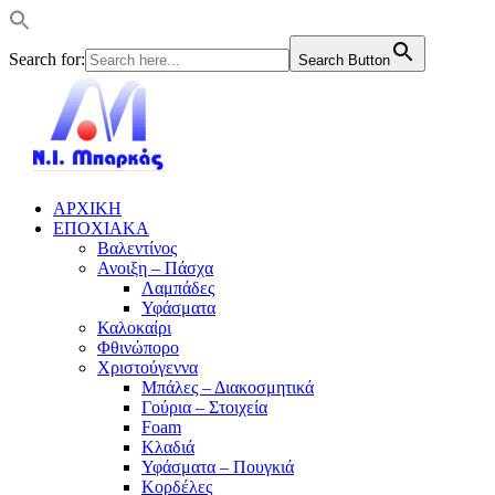
Search for:
Search Button
ΑΡΧΙΚΗ
ΕΠΟΧΙΑΚΑ
Βαλεντίνος
Ανοιξη – Πάσχα
Λαμπάδες
Υφάσματα
Καλοκαίρι
Φθινώπορο
Χριστούγεννα
Μπάλες – Διακοσμητικά
Γούρια – Στοιχεία
Foam
Κλαδιά
Υφάσματα – Πουγκιά
Κορδέλες