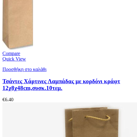
Compare
Quick View
Προσθήκη στο καλάθι
Τσάντες Χάρτινες Λαμπάδας με κορδόνι κράφτ
12χ8χ48cm,συσκ.10τεμ.
€
6.40