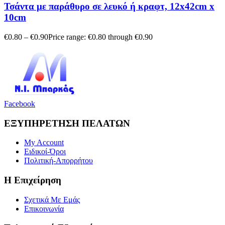
Τσάντα με παράθυρο σε λευκό ή κραφτ, 12x42cm x
10cm
€
0.80
–
€
0.90
Price range: €0.80 through €0.90
Facebook
ΕΞΥΠΗΡΕΤΗΣΗ ΠΕΛΑΤΩΝ
My Account
Ειδικοί-Όροι
Πολιτική-Απορρήτου
Η Επιχείρηση
Σχετικά Με Εμάς
Επικοινωνία