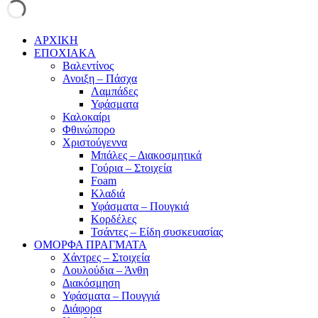
ΑΡΧΙΚΗ
ΕΠΟΧΙΑΚΑ
Βαλεντίνος
Ανοιξη – Πάσχα
Λαμπάδες
Υφάσματα
Καλοκαίρι
Φθινώπορο
Χριστούγεννα
Μπάλες – Διακοσμητικά
Γούρια – Στοιχεία
Foam
Κλαδιά
Υφάσματα – Πουγκιά
Κορδέλες
Τσάντες – Είδη συσκευασίας
ΟΜΟΡΦΑ ΠΡΑΓΜΑΤΑ
Χάντρες – Στοιχεία
Λουλούδια – Άνθη
Διακόσμηση
Υφάσματα – Πουγγιά
Διάφορα