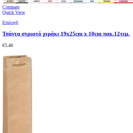
Compare
Quick View
Επιλογή
Τσάντα στριφτό χεράκι 19x25cm x 10cm πακ.12τεμ.
€
5.40