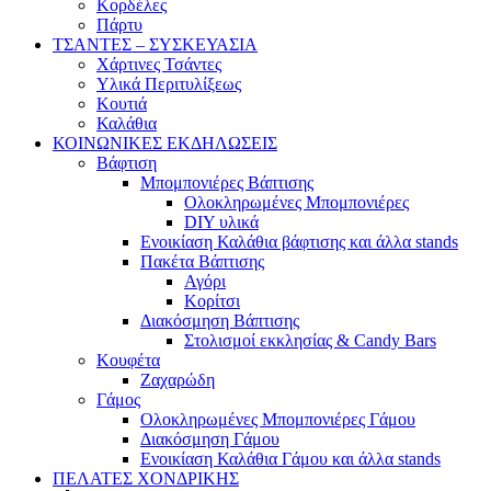
Κορδέλες
Πάρτυ
ΤΣΑΝΤΕΣ – ΣΥΣΚΕΥΑΣΙΑ
Χάρτινες Τσάντες
Υλικά Περιτυλίξεως
Κουτιά
Καλάθια
ΚΟΙΝΩΝΙΚΕΣ ΕΚΔΗΛΩΣΕΙΣ
Βάφτιση
Μπομπονιέρες Βάπτισης
Ολοκληρωμένες Μπομπονιέρες
DIY υλικά
Ενοικίαση Καλάθια βάφτισης και άλλα stands
Πακέτα Βάπτισης
Αγόρι
Κορίτσι
Διακόσμηση Βάπτισης
Στολισμοί εκκλησίας & Candy Bars
Κουφέτα
Ζαχαρώδη
Γάμος
Ολοκληρωμένες Μπομπονιέρες Γάμου
Διακόσμηση Γάμου
Ενοικίαση Καλάθια Γάμου και άλλα stands
ΠΕΛΑΤΕΣ ΧΟΝΔΡΙΚΗΣ