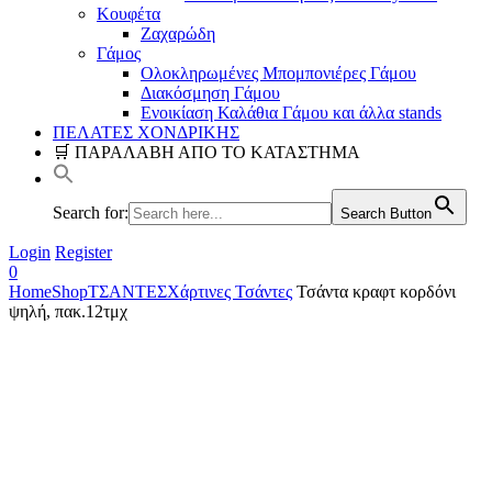
Κουφέτα
Ζαχαρώδη
Γάμος
Ολοκληρωμένες Μπομπονιέρες Γάμου
Διακόσμηση Γάμου
Ενοικίαση Καλάθια Γάμου και άλλα stands
ΠΕΛΑΤΕΣ ΧΟΝΔΡΙΚΗΣ
🛒 ΠΑΡΑΛΑΒΗ ΑΠΟ ΤΟ ΚΑΤΑΣΤΗΜΑ
Search for:
Search Button
Login
Register
0
Home
Shop
ΤΣΑΝΤΕΣ
Χάρτινες Τσάντες
Τσάντα κραφτ κορδόνι
ψηλή, πακ.12τμχ