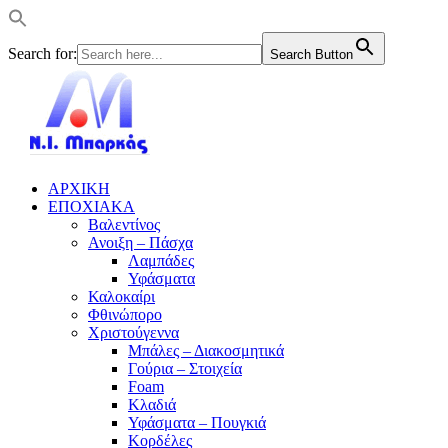
Search for:
Search Button
ΑΡΧΙΚΗ
ΕΠΟΧΙΑΚΑ
Βαλεντίνος
Ανοιξη – Πάσχα
Λαμπάδες
Υφάσματα
Καλοκαίρι
Φθινώπορο
Χριστούγεννα
Μπάλες – Διακοσμητικά
Γούρια – Στοιχεία
Foam
Κλαδιά
Υφάσματα – Πουγκιά
Κορδέλες