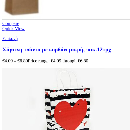
Compare
Quick View
Επιλογή
Χάρτινη τσάντα με κορδόνι μικρή, πακ.12τμχ
€
4.09
–
€
6.80
Price range: €4.09 through €6.80