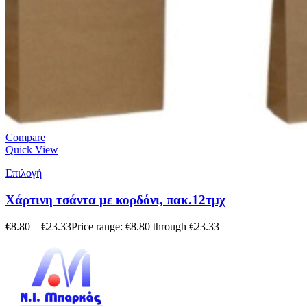
Compare
Quick View
Επιλογή
Χάρτινη τσάντα με κορδόνι, πακ.12τμχ
€
8.80
–
€
23.33
Price range: €8.80 through €23.33