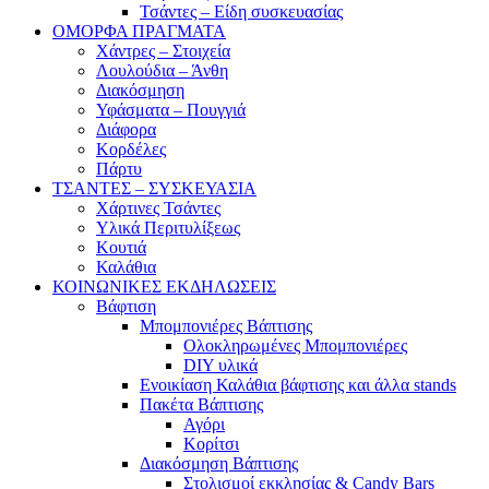
Τσάντες – Είδη συσκευασίας
ΟΜΟΡΦΑ ΠΡΑΓΜΑΤΑ
Χάντρες – Στοιχεία
Λουλούδια – Άνθη
Διακόσμηση
Υφάσματα – Πουγγιά
Διάφορα
Κορδέλες
Πάρτυ
ΤΣΑΝΤΕΣ – ΣΥΣΚΕΥΑΣΙΑ
Χάρτινες Τσάντες
Υλικά Περιτυλίξεως
Κουτιά
Καλάθια
ΚΟΙΝΩΝΙΚΕΣ ΕΚΔΗΛΩΣΕΙΣ
Βάφτιση
Μπομπονιέρες Βάπτισης
Ολοκληρωμένες Μπομπονιέρες
DIY υλικά
Ενοικίαση Καλάθια βάφτισης και άλλα stands
Πακέτα Βάπτισης
Αγόρι
Κορίτσι
Διακόσμηση Βάπτισης
Στολισμοί εκκλησίας & Candy Bars