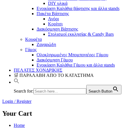
DIY υλικά
Ενοικίαση Καλάθια βάφτισης και άλλα stands
Πακέτα Βάπτισης
Αγόρι
Κορίτσι
Διακόσμηση Βάπτισης
Στολισμοί εκκλησίας & Candy Bars
Κουφέτα
Ζαχαρώδη
Γάμος
Ολοκληρωμένες Μπομπονιέρες Γάμου
Διακόσμηση Γάμου
Ενοικίαση Καλάθια Γάμου και άλλα stands
ΠΕΛΑΤΕΣ ΧΟΝΔΡΙΚΗΣ
🛒 ΠΑΡΑΛΑΒΗ ΑΠΟ ΤΟ ΚΑΤΑΣΤΗΜΑ
Search for:
Search Button
Login / Register
Your Cart
Home