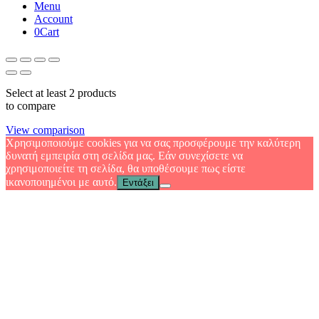
Menu
Account
0
Cart
Select at least 2 products
to compare
View comparison
Χρησιμοποιούμε cookies για να σας προσφέρουμε την καλύτερη
δυνατή εμπειρία στη σελίδα μας. Εάν συνεχίσετε να
χρησιμοποιείτε τη σελίδα, θα υποθέσουμε πως είστε
ικανοποιημένοι με αυτό.
Εντάξει