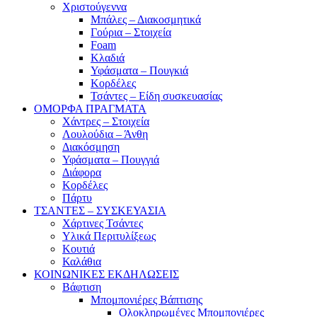
Χριστούγεννα
Μπάλες – Διακοσμητικά
Γούρια – Στοιχεία
Foam
Κλαδιά
Υφάσματα – Πουγκιά
Κορδέλες
Τσάντες – Είδη συσκευασίας
ΟΜΟΡΦΑ ΠΡΑΓΜΑΤΑ
Χάντρες – Στοιχεία
Λουλούδια – Άνθη
Διακόσμηση
Υφάσματα – Πουγγιά
Διάφορα
Κορδέλες
Πάρτυ
ΤΣΑΝΤΕΣ – ΣΥΣΚΕΥΑΣΙΑ
Χάρτινες Τσάντες
Υλικά Περιτυλίξεως
Κουτιά
Καλάθια
ΚΟΙΝΩΝΙΚΕΣ ΕΚΔΗΛΩΣΕΙΣ
Βάφτιση
Μπομπονιέρες Βάπτισης
Ολοκληρωμένες Μπομπονιέρες