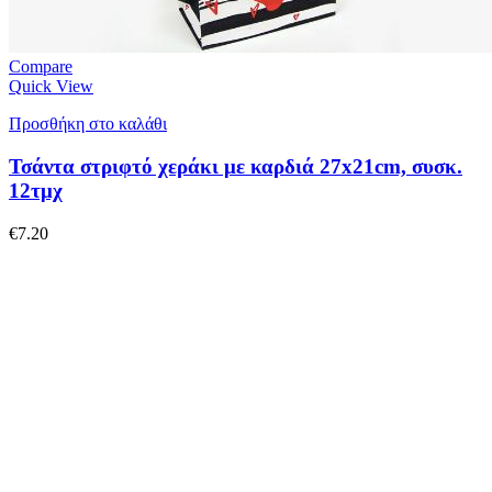
Compare
Quick View
Προσθήκη στο καλάθι
Τσάντα στριφτό χεράκι με καρδιά 27x21cm, συσκ.
12τμχ
€
7.20