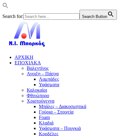
Search for:
Search Button
ΑΡΧΙΚΗ
ΕΠΟΧΙΑΚΑ
Βαλεντίνος
Ανοιξη – Πάσχα
Λαμπάδες
Υφάσματα
Καλοκαίρι
Φθινώπορο
Χριστούγεννα
Μπάλες – Διακοσμητικά
Γούρια – Στοιχεία
Foam
Κλαδιά
Υφάσματα – Πουγκιά
Κορδέλες