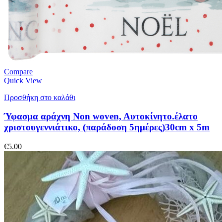
Compare
Quick View
Προσθήκη στο καλάθι
Ύφασμα αράχνη Non woven, Aυτοκίνητο.έλατο
χριστουγεννιάτικο, (παράδοση 5ημέρες)30cm x 5m
€
5.00