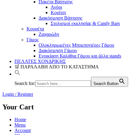
Πακέτα Βάπτισης
Αγόρι
Κορίτσι
Διακόσμηση Βάπτισης
Στολισμοί εκκλησίας & Candy Bars
Κουφέτα
Ζαχαρώδη
Γάμος
Ολοκληρωμένες Μπομπονιέρες Γάμου
Διακόσμηση Γάμου
Ενοικίαση Καλάθια Γάμου και άλλα stands
ΠΕΛΑΤΕΣ ΧΟΝΔΡΙΚΗΣ
🛒 ΠΑΡΑΛΑΒΗ ΑΠΟ ΤΟ ΚΑΤΑΣΤΗΜΑ
Search for:
Search Button
Login / Register
Your Cart
Home
Menu
Account