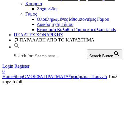
Κουφέτα
Ζαχαρώδη
Γάμος
Ολοκληρωμένες Μπομπονιέρες Γάμου
Διακόσμηση Γάμου
Ενοικίαση Καλάθια Γάμου και άλλα stands
ΠΕΛΑΤΕΣ ΧΟΝΔΡΙΚΗΣ
🛒 ΠΑΡΑΛΑΒΗ ΑΠΟ ΤΟ ΚΑΤΑΣΤΗΜΑ
Search for:
Search Button
Login
Register
0
Home
Shop
ΟΜΟΡΦΑ ΠΡΑΓΜΑΤΑ
Υφάσματα - Πουγγιά
Τούλι
καρδιά foil