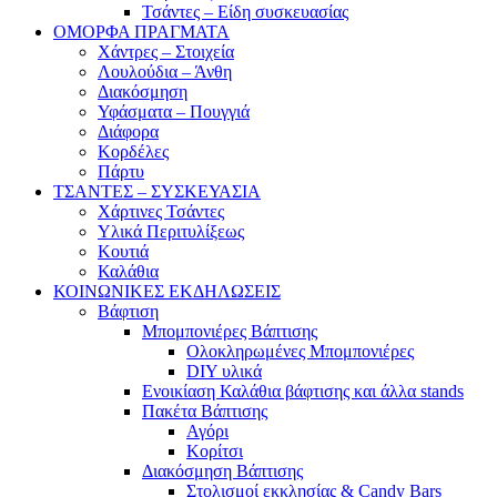
Τσάντες – Είδη συσκευασίας
ΟΜΟΡΦΑ ΠΡΑΓΜΑΤΑ
Χάντρες – Στοιχεία
Λουλούδια – Άνθη
Διακόσμηση
Υφάσματα – Πουγγιά
Διάφορα
Κορδέλες
Πάρτυ
ΤΣΑΝΤΕΣ – ΣΥΣΚΕΥΑΣΙΑ
Χάρτινες Τσάντες
Υλικά Περιτυλίξεως
Κουτιά
Καλάθια
ΚΟΙΝΩΝΙΚΕΣ ΕΚΔΗΛΩΣΕΙΣ
Βάφτιση
Μπομπονιέρες Βάπτισης
Ολοκληρωμένες Μπομπονιέρες
DIY υλικά
Ενοικίαση Καλάθια βάφτισης και άλλα stands
Πακέτα Βάπτισης
Αγόρι
Κορίτσι
Διακόσμηση Βάπτισης
Στολισμοί εκκλησίας & Candy Bars