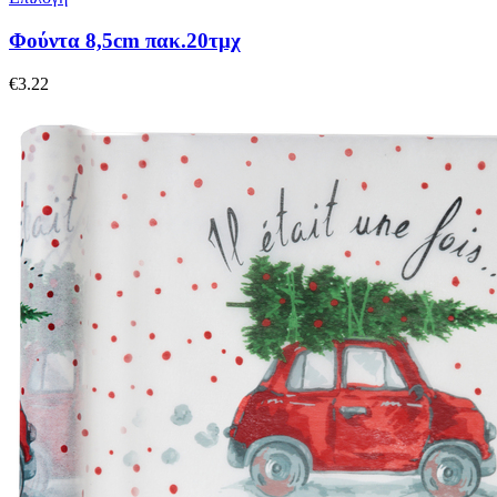
Φούντα 8,5cm πακ.20τμχ
€
3.22