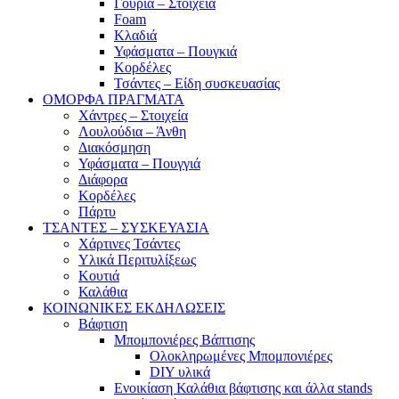
Γούρια – Στοιχεία
Foam
Κλαδιά
Υφάσματα – Πουγκιά
Κορδέλες
Τσάντες – Είδη συσκευασίας
ΟΜΟΡΦΑ ΠΡΑΓΜΑΤΑ
Χάντρες – Στοιχεία
Λουλούδια – Άνθη
Διακόσμηση
Υφάσματα – Πουγγιά
Διάφορα
Κορδέλες
Πάρτυ
ΤΣΑΝΤΕΣ – ΣΥΣΚΕΥΑΣΙΑ
Χάρτινες Τσάντες
Υλικά Περιτυλίξεως
Κουτιά
Καλάθια
ΚΟΙΝΩΝΙΚΕΣ ΕΚΔΗΛΩΣΕΙΣ
Βάφτιση
Μπομπονιέρες Βάπτισης
Ολοκληρωμένες Μπομπονιέρες
DIY υλικά
Ενοικίαση Καλάθια βάφτισης και άλλα stands