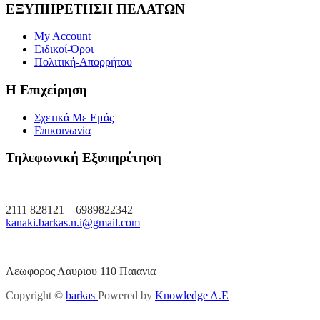
ΕΞΥΠΗΡΕΤΗΣΗ ΠΕΛΑΤΩΝ
My Account
Ειδικοί-Όροι
Πολιτική-Απορρήτου
Η Επιχείρηση
Σχετικά Με Εμάς
Επικοινωνία
Τηλεφωνική Εξυπηρέτηση
2111 828121 – 6989822342
kanaki.barkas.n.i@gmail.com
Λεωφορος Λαυριου 110 Παιανια
Copyright ©
barkas
Powered by
Knowledge A.E