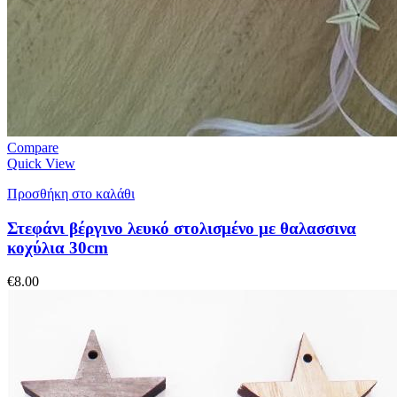
Compare
Quick View
Προσθήκη στο καλάθι
Στεφάνι βέργινο λευκό στολισμένο με θαλασσινα
κοχύλια 30cm
€
8.00