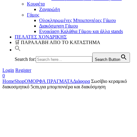
Κουφέτα
Ζαχαρώδη
Γάμος
Ολοκληρωμένες Μπομπονιέρες Γάμου
Διακόσμηση Γάμου
Ενοικίαση Καλάθια Γάμου και άλλα stands
ΠΕΛΑΤΕΣ ΧΟΝΔΡΙΚΗΣ
🛒 ΠΑΡΑΛΑΒΗ ΑΠΟ ΤΟ ΚΑΤΑΣΤΗΜΑ
Search for:
Search Button
Login
Register
0
Home
Shop
ΟΜΟΡΦΑ ΠΡΑΓΜΑΤΑ
Διάφορα
Σωσίβιο κεραμικό
διακοσμητικό 5cm,για μπομπονιέρα και διακόσμηση