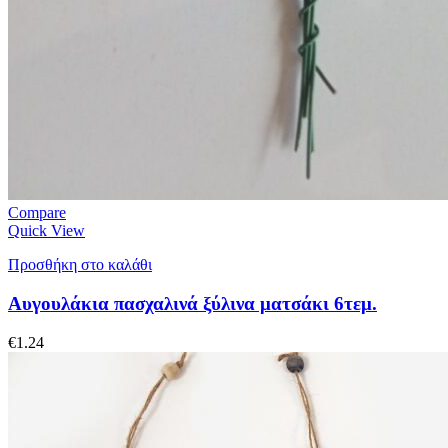
Compare
Quick View
Προσθήκη στο καλάθι
Αυγουλάκια πασχαλινά ξύλινα ματσάκι 6τεμ.
€
1.24