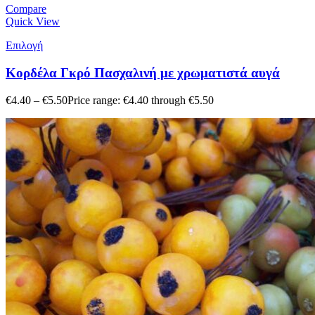
Compare
Quick View
Επιλογή
Κορδέλα Γκρό Πασχαλινή με χρωματιστά αυγά
€
4.40
–
€
5.50
Price range: €4.40 through €5.50