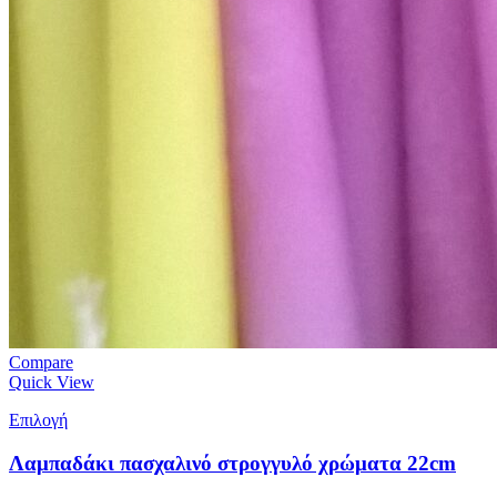
Compare
Quick View
Επιλογή
Λαμπαδάκι πασχαλινό στρογγυλό χρώματα 22cm