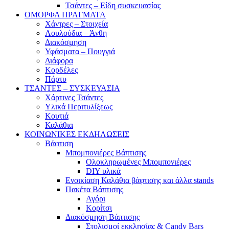
Τσάντες – Είδη συσκευασίας
ΟΜΟΡΦΑ ΠΡΑΓΜΑΤΑ
Χάντρες – Στοιχεία
Λουλούδια – Άνθη
Διακόσμηση
Υφάσματα – Πουγγιά
Διάφορα
Κορδέλες
Πάρτυ
ΤΣΑΝΤΕΣ – ΣΥΣΚΕΥΑΣΙΑ
Χάρτινες Τσάντες
Υλικά Περιτυλίξεως
Κουτιά
Καλάθια
ΚΟΙΝΩΝΙΚΕΣ ΕΚΔΗΛΩΣΕΙΣ
Βάφτιση
Μπομπονιέρες Βάπτισης
Ολοκληρωμένες Μπομπονιέρες
DIY υλικά
Ενοικίαση Καλάθια βάφτισης και άλλα stands
Πακέτα Βάπτισης
Αγόρι
Κορίτσι
Διακόσμηση Βάπτισης
Στολισμοί εκκλησίας & Candy Bars