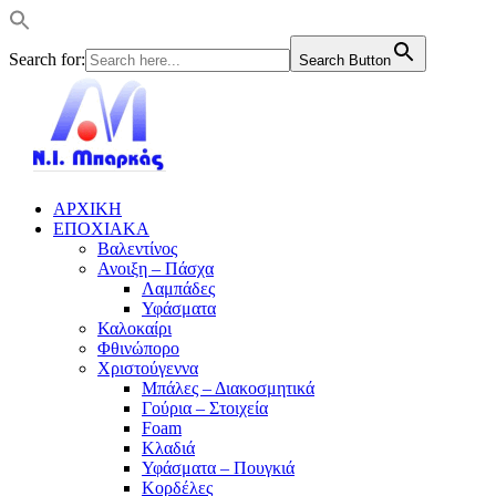
Search for:
Search Button
ΑΡΧΙΚΗ
ΕΠΟΧΙΑΚΑ
Βαλεντίνος
Ανοιξη – Πάσχα
Λαμπάδες
Υφάσματα
Καλοκαίρι
Φθινώπορο
Χριστούγεννα
Μπάλες – Διακοσμητικά
Γούρια – Στοιχεία
Foam
Κλαδιά
Υφάσματα – Πουγκιά
Κορδέλες