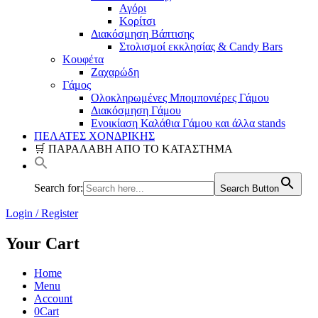
Αγόρι
Κορίτσι
Διακόσμηση Βάπτισης
Στολισμοί εκκλησίας & Candy Bars
Κουφέτα
Ζαχαρώδη
Γάμος
Ολοκληρωμένες Μπομπονιέρες Γάμου
Διακόσμηση Γάμου
Ενοικίαση Καλάθια Γάμου και άλλα stands
ΠΕΛΑΤΕΣ ΧΟΝΔΡΙΚΗΣ
🛒 ΠΑΡΑΛΑΒΗ ΑΠΟ ΤΟ ΚΑΤΑΣΤΗΜΑ
Search for:
Search Button
Login / Register
Your Cart
Home
Menu
Account
0
Cart