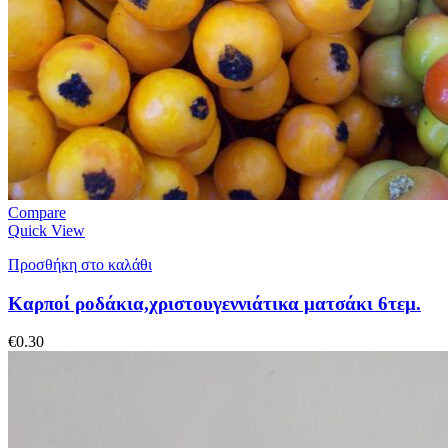
Compare
Quick View
Προσθήκη στο καλάθι
Καρποί ροδάκια,χριστουγεννιάτικα ματσάκι 6τεμ.
€
0.30