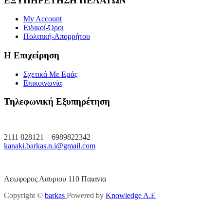
ΕΞΥΠΗΡΕΤΗΣΗ ΠΕΛΑΤΩΝ
My Account
Ειδικοί-Όροι
Πολιτική-Απορρήτου
Η Επιχείρηση
Σχετικά Με Εμάς
Επικοινωνία
Τηλεφωνική Εξυπηρέτηση
2111 828121 – 6989822342
kanaki.barkas.n.i@gmail.com
Λεωφορος Λαυριου 110 Παιανια
Copyright ©
barkas
Powered by
Knowledge A.E