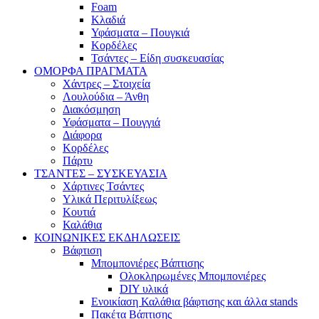
Foam
Κλαδιά
Υφάσματα – Πουγκιά
Κορδέλες
Τσάντες – Είδη συσκευασίας
ΟΜΟΡΦΑ ΠΡΑΓΜΑΤΑ
Χάντρες – Στοιχεία
Λουλούδια – Άνθη
Διακόσμηση
Υφάσματα – Πουγγιά
Διάφορα
Κορδέλες
Πάρτυ
ΤΣΑΝΤΕΣ – ΣΥΣΚΕΥΑΣΙΑ
Χάρτινες Τσάντες
Υλικά Περιτυλίξεως
Κουτιά
Καλάθια
ΚΟΙΝΩΝΙΚΕΣ ΕΚΔΗΛΩΣΕΙΣ
Βάφτιση
Μπομπονιέρες Βάπτισης
Ολοκληρωμένες Μπομπονιέρες
DIY υλικά
Ενοικίαση Καλάθια βάφτισης και άλλα stands
Πακέτα Βάπτισης