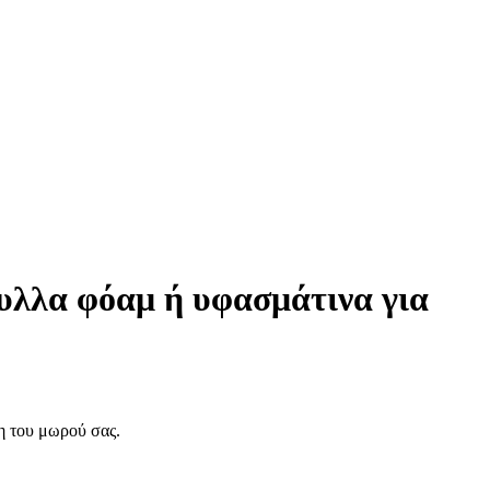
φυλλα φόαμ ή υφασμάτινα για
η του μωρού σας.