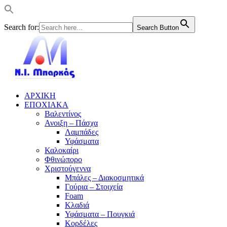
Search for:
Search Button
ΑΡΧΙΚΗ
ΕΠΟΧΙΑΚΑ
Βαλεντίνος
Ανοιξη – Πάσχα
Λαμπάδες
Υφάσματα
Καλοκαίρι
Φθινώπορο
Χριστούγεννα
Μπάλες – Διακοσμητικά
Γούρια – Στοιχεία
Foam
Κλαδιά
Υφάσματα – Πουγκιά
Κορδέλες