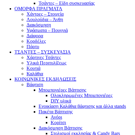
Τσάντες – Είδη συσκευασίας
ΟΜΟΡΦΑ ΠΡΑΓΜΑΤΑ
Χάντρες – Στοιχεία
Λουλούδια – Άνθη
Διακόσμηση
Υφάσματα – Πουγγιά
Διάφορα
Κορδέλες
Πάρτυ
ΤΣΑΝΤΕΣ – ΣΥΣΚΕΥΑΣΙΑ
Χάρτινες Τσάντες
Υλικά Περιτυλίξεως
Κουτιά
Καλάθια
ΚΟΙΝΩΝΙΚΕΣ ΕΚΔΗΛΩΣΕΙΣ
Βάφτιση
Μπομπονιέρες Βάπτισης
Ολοκληρωμένες Μπομπονιέρες
DIY υλικά
Ενοικίαση Καλάθια βάφτισης και άλλα stands
Πακέτα Βάπτισης
Αγόρι
Κορίτσι
Διακόσμηση Βάπτισης
Στολισμοί εκκλησίας & Candy Bars