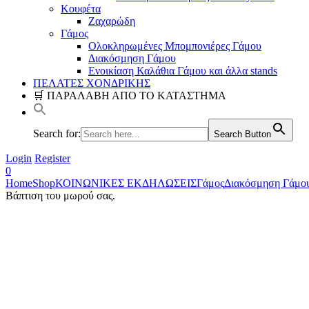
Κουφέτα
Ζαχαρώδη
Γάμος
Ολοκληρωμένες Μπομπονιέρες Γάμου
Διακόσμηση Γάμου
Ενοικίαση Καλάθια Γάμου και άλλα stands
ΠΕΛΑΤΕΣ ΧΟΝΔΡΙΚΗΣ
🛒 ΠΑΡΑΛΑΒΗ ΑΠΟ ΤΟ ΚΑΤΑΣΤΗΜΑ
Search for:
Search Button
Login
Register
0
Home
Shop
ΚΟΙΝΩΝΙΚΕΣ ΕΚΔΗΛΩΣΕΙΣ
Γάμος
Διακόσμηση Γάμο
Βάπτιση του μωρού σας.