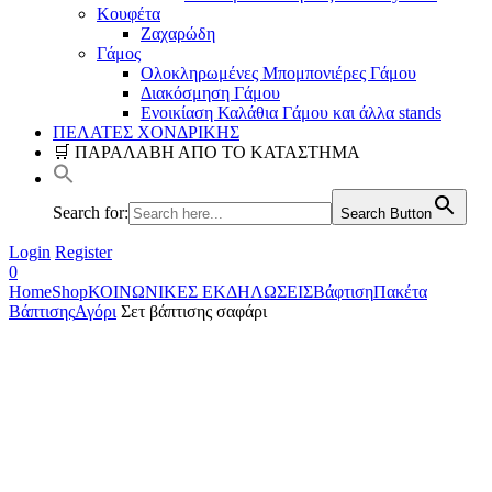
Κουφέτα
Ζαχαρώδη
Γάμος
Ολοκληρωμένες Μπομπονιέρες Γάμου
Διακόσμηση Γάμου
Ενοικίαση Καλάθια Γάμου και άλλα stands
ΠΕΛΑΤΕΣ ΧΟΝΔΡΙΚΗΣ
🛒 ΠΑΡΑΛΑΒΗ ΑΠΟ ΤΟ ΚΑΤΑΣΤΗΜΑ
Search for:
Search Button
Login
Register
0
Home
Shop
ΚΟΙΝΩΝΙΚΕΣ ΕΚΔΗΛΩΣΕΙΣ
Βάφτιση
Πακέτα
Βάπτισης
Αγόρι
Σετ βάπτισης σαφάρι