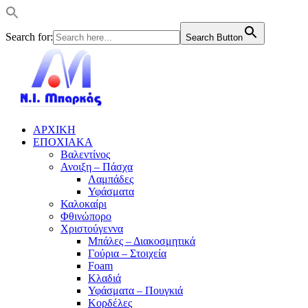
Search for:
Search Button
ΑΡΧΙΚΗ
ΕΠΟΧΙΑΚΑ
Βαλεντίνος
Ανοιξη – Πάσχα
Λαμπάδες
Υφάσματα
Καλοκαίρι
Φθινώπορο
Χριστούγεννα
Μπάλες – Διακοσμητικά
Γούρια – Στοιχεία
Foam
Κλαδιά
Υφάσματα – Πουγκιά
Κορδέλες