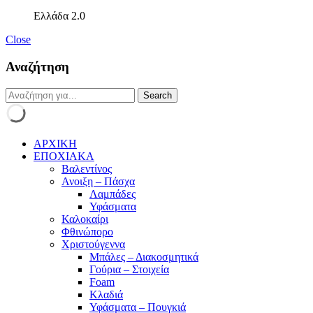
Ελλάδα 2.0
Close
Αναζήτηση
ΑΡΧΙΚΗ
ΕΠΟΧΙΑΚΑ
Βαλεντίνος
Ανοιξη – Πάσχα
Λαμπάδες
Υφάσματα
Καλοκαίρι
Φθινώπορο
Χριστούγεννα
Μπάλες – Διακοσμητικά
Γούρια – Στοιχεία
Foam
Κλαδιά
Υφάσματα – Πουγκιά