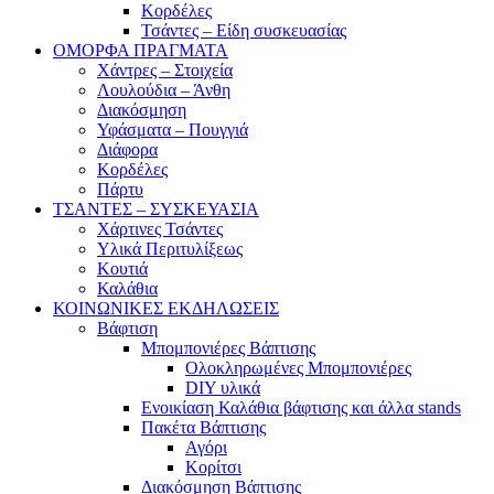
Κορδέλες
Τσάντες – Είδη συσκευασίας
ΟΜΟΡΦΑ ΠΡΑΓΜΑΤΑ
Χάντρες – Στοιχεία
Λουλούδια – Άνθη
Διακόσμηση
Υφάσματα – Πουγγιά
Διάφορα
Κορδέλες
Πάρτυ
ΤΣΑΝΤΕΣ – ΣΥΣΚΕΥΑΣΙΑ
Χάρτινες Τσάντες
Υλικά Περιτυλίξεως
Κουτιά
Καλάθια
ΚΟΙΝΩΝΙΚΕΣ ΕΚΔΗΛΩΣΕΙΣ
Βάφτιση
Μπομπονιέρες Βάπτισης
Ολοκληρωμένες Μπομπονιέρες
DIY υλικά
Ενοικίαση Καλάθια βάφτισης και άλλα stands
Πακέτα Βάπτισης
Αγόρι
Κορίτσι
Διακόσμηση Βάπτισης