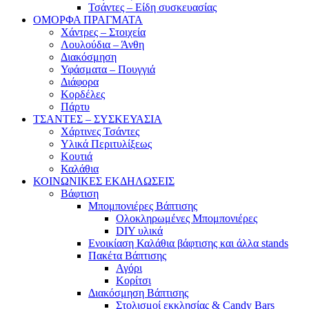
Τσάντες – Είδη συσκευασίας
ΟΜΟΡΦΑ ΠΡΑΓΜΑΤΑ
Χάντρες – Στοιχεία
Λουλούδια – Άνθη
Διακόσμηση
Υφάσματα – Πουγγιά
Διάφορα
Κορδέλες
Πάρτυ
ΤΣΑΝΤΕΣ – ΣΥΣΚΕΥΑΣΙΑ
Χάρτινες Τσάντες
Υλικά Περιτυλίξεως
Κουτιά
Καλάθια
ΚΟΙΝΩΝΙΚΕΣ ΕΚΔΗΛΩΣΕΙΣ
Βάφτιση
Μπομπονιέρες Βάπτισης
Ολοκληρωμένες Μπομπονιέρες
DIY υλικά
Ενοικίαση Καλάθια βάφτισης και άλλα stands
Πακέτα Βάπτισης
Αγόρι
Κορίτσι
Διακόσμηση Βάπτισης
Στολισμοί εκκλησίας & Candy Bars