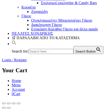
Στολισμοί εκκλησίας & Candy Bars
Κουφέτα
Ζαχαρώδη
Γάμος
Ολοκληρωμένες Μπομπονιέρες Γάμου
Διακόσμηση Γάμου
Ενοικίαση Καλάθια Γάμου και άλλα stands
ΠΕΛΑΤΕΣ ΧΟΝΔΡΙΚΗΣ
🛒 ΠΑΡΑΛΑΒΗ ΑΠΟ ΤΟ ΚΑΤΑΣΤΗΜΑ
Search for:
Search Button
Login / Register
Your Cart
Home
Menu
Account
0
Cart