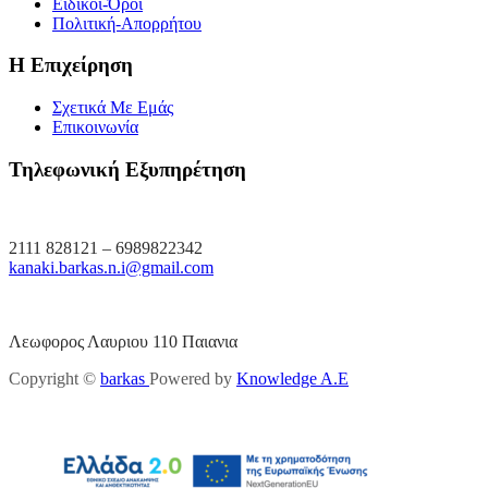
Ειδικοί-Όροι
Πολιτική-Απορρήτου
Η Επιχείρηση
Σχετικά Με Εμάς
Επικοινωνία
Τηλεφωνική Εξυπηρέτηση
2111 828121 – 6989822342
kanaki.barkas.n.i@gmail.com
Λεωφορος Λαυριου 110 Παιανια
Copyright ©
barkas
Powered by
Knowledge A.E