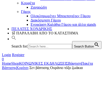
Κουφέτα
Ζαχαρώδη
Γάμος
Ολοκληρωμένες Μπομπονιέρες Γάμου
Διακόσμηση Γάμου
Ενοικίαση Καλάθια Γάμου και άλλα stands
ΠΕΛΑΤΕΣ ΧΟΝΔΡΙΚΗΣ
🛒 ΠΑΡΑΛΑΒΗ ΑΠΟ ΤΟ ΚΑΤΑΣΤΗΜΑ
Search for:
Search Button
Login
Register
0
Home
Shop
ΚΟΙΝΩΝΙΚΕΣ ΕΚΔΗΛΩΣΕΙΣ
Βάφτιση
Πακέτα
Βάπτισης
Κορίτσι
Σετ βάπτισης Ουράνιο τόξο ζωάκια