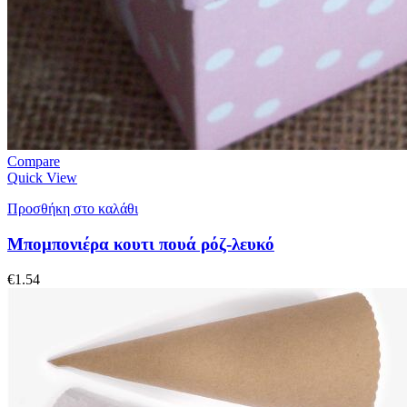
Compare
Quick View
Προσθήκη στο καλάθι
Μπομπονιέρα κουτι πουά ρόζ-λευκό
€
1.54