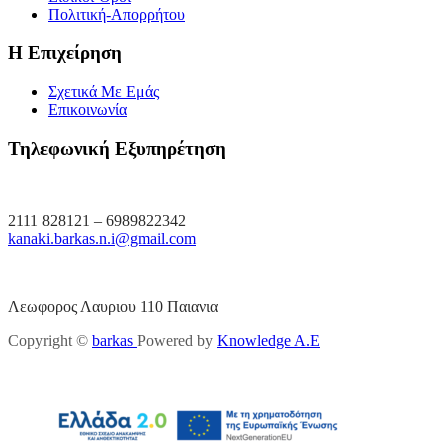
Πολιτική-Απορρήτου
Η Επιχείρηση
Σχετικά Με Εμάς
Επικοινωνία
Τηλεφωνική Εξυπηρέτηση
2111 828121 – 6989822342
kanaki.barkas.n.i@gmail.com
Λεωφορος Λαυριου 110 Παιανια
Copyright ©
barkas
Powered by
Knowledge A.E