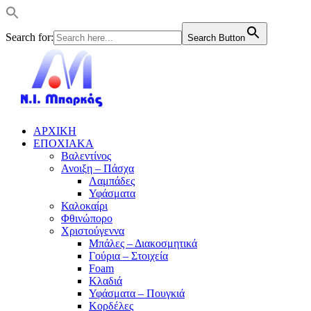
Search for:
Search Button
ΑΡΧΙΚΗ
ΕΠΟΧΙΑΚΑ
Βαλεντίνος
Ανοιξη – Πάσχα
Λαμπάδες
Υφάσματα
Καλοκαίρι
Φθινώπορο
Χριστούγεννα
Μπάλες – Διακοσμητικά
Γούρια – Στοιχεία
Foam
Κλαδιά
Υφάσματα – Πουγκιά
Κορδέλες