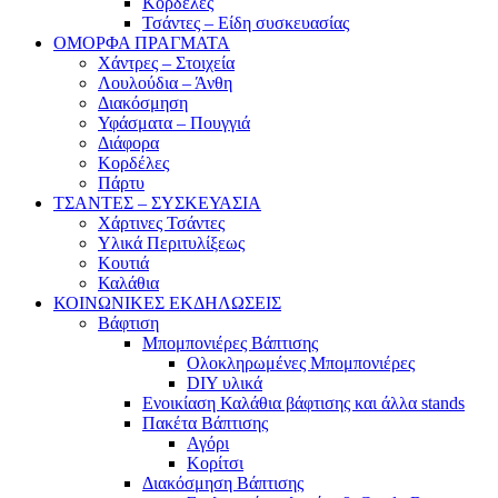
Κορδέλες
Τσάντες – Είδη συσκευασίας
ΟΜΟΡΦΑ ΠΡΑΓΜΑΤΑ
Χάντρες – Στοιχεία
Λουλούδια – Άνθη
Διακόσμηση
Υφάσματα – Πουγγιά
Διάφορα
Κορδέλες
Πάρτυ
ΤΣΑΝΤΕΣ – ΣΥΣΚΕΥΑΣΙΑ
Χάρτινες Τσάντες
Υλικά Περιτυλίξεως
Κουτιά
Καλάθια
ΚΟΙΝΩΝΙΚΕΣ ΕΚΔΗΛΩΣΕΙΣ
Βάφτιση
Μπομπονιέρες Βάπτισης
Ολοκληρωμένες Μπομπονιέρες
DIY υλικά
Ενοικίαση Καλάθια βάφτισης και άλλα stands
Πακέτα Βάπτισης
Αγόρι
Κορίτσι
Διακόσμηση Βάπτισης