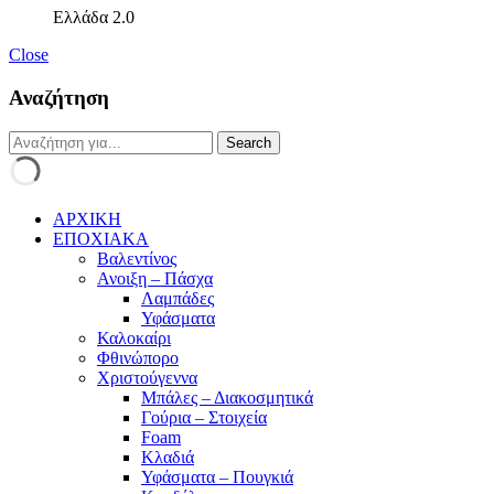
Ελλάδα 2.0
Close
Αναζήτηση
ΑΡΧΙΚΗ
ΕΠΟΧΙΑΚΑ
Βαλεντίνος
Ανοιξη – Πάσχα
Λαμπάδες
Υφάσματα
Καλοκαίρι
Φθινώπορο
Χριστούγεννα
Μπάλες – Διακοσμητικά
Γούρια – Στοιχεία
Foam
Κλαδιά
Υφάσματα – Πουγκιά