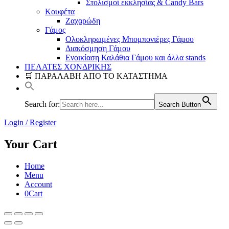
Στολισμοί εκκλησίας & Candy Bars
Κουφέτα
Ζαχαρώδη
Γάμος
Ολοκληρωμένες Μπομπονιέρες Γάμου
Διακόσμηση Γάμου
Ενοικίαση Καλάθια Γάμου και άλλα stands
ΠΕΛΑΤΕΣ ΧΟΝΔΡΙΚΗΣ
🛒 ΠΑΡΑΛΑΒΗ ΑΠΟ ΤΟ ΚΑΤΑΣΤΗΜΑ
Search for:
Search Button
Login / Register
Your Cart
Home
Menu
Account
0
Cart