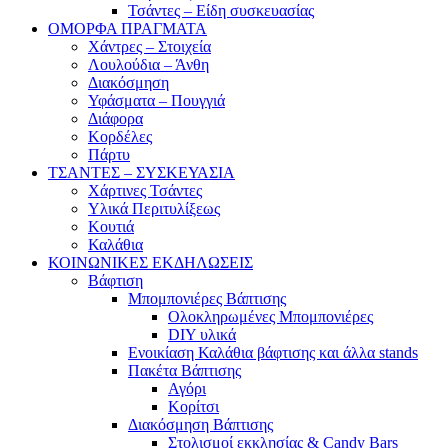
Τσάντες – Είδη συσκευασίας
ΟΜΟΡΦΑ ΠΡΑΓΜΑΤΑ
Χάντρες – Στοιχεία
Λουλούδια – Άνθη
Διακόσμηση
Υφάσματα – Πουγγιά
Διάφορα
Κορδέλες
Πάρτυ
ΤΣΑΝΤΕΣ – ΣΥΣΚΕΥΑΣΙΑ
Χάρτινες Τσάντες
Υλικά Περιτυλίξεως
Κουτιά
Καλάθια
ΚΟΙΝΩΝΙΚΕΣ ΕΚΔΗΛΩΣΕΙΣ
Βάφτιση
Μπομπονιέρες Βάπτισης
Ολοκληρωμένες Μπομπονιέρες
DIY υλικά
Ενοικίαση Καλάθια βάφτισης και άλλα stands
Πακέτα Βάπτισης
Αγόρι
Κορίτσι
Διακόσμηση Βάπτισης
Στολισμοί εκκλησίας & Candy Bars