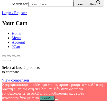
Search for:
Search Button
Login / Register
Your Cart
Home
Menu
Account
0
Cart
Select at least 2 products
to compare
View comparison
Χρησιμοποιούμε cookies για να σας προσφέρουμε την καλύτερη
δυνατή εμπειρία στη σελίδα μας. Εάν συνεχίσετε να
χρησιμοποιείτε τη σελίδα, θα υποθέσουμε πως είστε
ικανοποιημένοι με αυτό.
Εντάξει