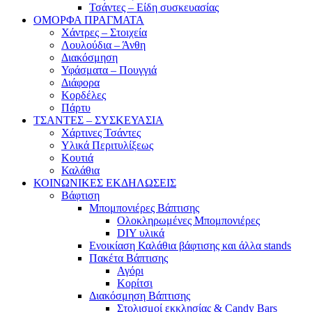
Τσάντες – Είδη συσκευασίας
ΟΜΟΡΦΑ ΠΡΑΓΜΑΤΑ
Χάντρες – Στοιχεία
Λουλούδια – Άνθη
Διακόσμηση
Υφάσματα – Πουγγιά
Διάφορα
Κορδέλες
Πάρτυ
ΤΣΑΝΤΕΣ – ΣΥΣΚΕΥΑΣΙΑ
Χάρτινες Τσάντες
Υλικά Περιτυλίξεως
Κουτιά
Καλάθια
ΚΟΙΝΩΝΙΚΕΣ ΕΚΔΗΛΩΣΕΙΣ
Βάφτιση
Μπομπονιέρες Βάπτισης
Ολοκληρωμένες Μπομπονιέρες
DIY υλικά
Ενοικίαση Καλάθια βάφτισης και άλλα stands
Πακέτα Βάπτισης
Αγόρι
Κορίτσι
Διακόσμηση Βάπτισης
Στολισμοί εκκλησίας & Candy Bars