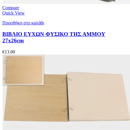
Compare
Quick View
Προσθήκη στο καλάθι
ΒΙΒΛΙΟ ΕΥΧΩΝ ΦΥΣΙΚΟ ΤΗΣ ΑΜΜΟΥ
27x26cm
€
13.00