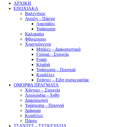
ΑΡΧΙΚΗ
ΕΠΟΧΙΑΚΑ
Βαλεντίνος
Ανοιξη – Πάσχα
Λαμπάδες
Υφάσματα
Καλοκαίρι
Φθινώπορο
Χριστούγεννα
Μπάλες – Διακοσμητικά
Γούρια – Στοιχεία
Foam
Κλαδιά
Υφάσματα – Πουγκιά
Κορδέλες
Τσάντες – Είδη συσκευασίας
ΟΜΟΡΦΑ ΠΡΑΓΜΑΤΑ
Χάντρες – Στοιχεία
Λουλούδια – Άνθη
Διακόσμηση
Υφάσματα – Πουγγιά
Διάφορα
Κορδέλες
Πάρτυ
ΤΣΑΝΤΕΣ – ΣΥΣΚΕΥΑΣΙΑ