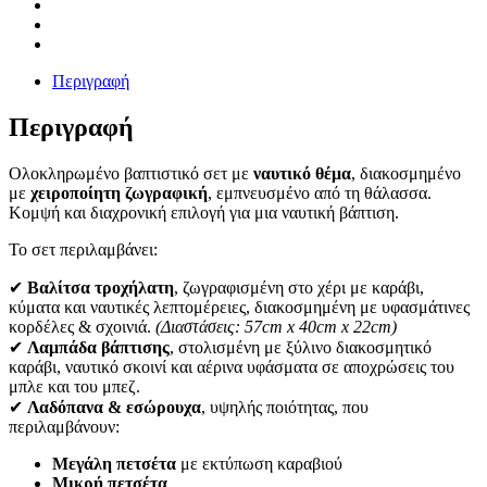
Περιγραφή
Περιγραφή
Ολοκληρωμένο βαπτιστικό σετ με
ναυτικό θέμα
, διακοσμημένο
με
χειροποίητη ζωγραφική
, εμπνευσμένο από τη θάλασσα.
Κομψή και διαχρονική επιλογή για μια ναυτική βάπτιση.
Το σετ περιλαμβάνει:
✔
Βαλίτσα τροχήλατη
, ζωγραφισμένη στο χέρι με καράβι,
κύματα και ναυτικές λεπτομέρειες, διακοσμημένη με υφασμάτινες
κορδέλες & σχοινιά.
(Διαστάσεις: 57cm x 40cm x 22cm)
✔
Λαμπάδα βάπτισης
, στολισμένη με ξύλινο διακοσμητικό
καράβι, ναυτικό σκοινί και αέρινα υφάσματα σε αποχρώσεις του
μπλε και του μπεζ.
✔
Λαδόπανα & εσώρουχα
, υψηλής ποιότητας, που
περιλαμβάνουν:
Μεγάλη πετσέτα
με εκτύπωση καραβιού
Μικρή πετσέτα