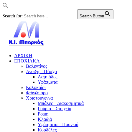
Search for:
Search Button
ΑΡΧΙΚΗ
ΕΠΟΧΙΑΚΑ
Βαλεντίνος
Ανοιξη – Πάσχα
Λαμπάδες
Υφάσματα
Καλοκαίρι
Φθινώπορο
Χριστούγεννα
Μπάλες – Διακοσμητικά
Γούρια – Στοιχεία
Foam
Κλαδιά
Υφάσματα – Πουγκιά
Κορδέλες