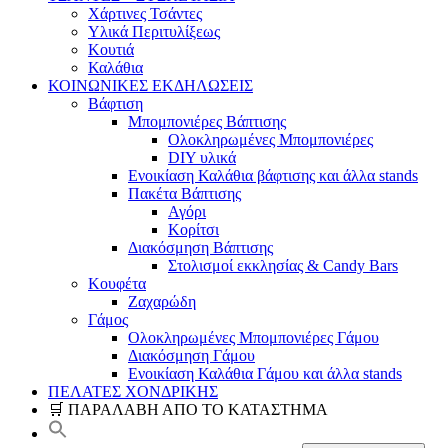
Χάρτινες Τσάντες
Υλικά Περιτυλίξεως
Κουτιά
Καλάθια
ΚΟΙΝΩΝΙΚΕΣ ΕΚΔΗΛΩΣΕΙΣ
Βάφτιση
Μπομπονιέρες Βάπτισης
Ολοκληρωμένες Μπομπονιέρες
DIY υλικά
Ενοικίαση Καλάθια βάφτισης και άλλα stands
Πακέτα Βάπτισης
Αγόρι
Κορίτσι
Διακόσμηση Βάπτισης
Στολισμοί εκκλησίας & Candy Bars
Κουφέτα
Ζαχαρώδη
Γάμος
Ολοκληρωμένες Μπομπονιέρες Γάμου
Διακόσμηση Γάμου
Ενοικίαση Καλάθια Γάμου και άλλα stands
ΠΕΛΑΤΕΣ ΧΟΝΔΡΙΚΗΣ
🛒 ΠΑΡΑΛΑΒΗ ΑΠΟ ΤΟ ΚΑΤΑΣΤΗΜΑ