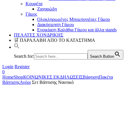
Κουφέτα
Ζαχαρώδη
Γάμος
Ολοκληρωμένες Μπομπονιέρες Γάμου
Διακόσμηση Γάμου
Ενοικίαση Καλάθια Γάμου και άλλα stands
ΠΕΛΑΤΕΣ ΧΟΝΔΡΙΚΗΣ
🛒 ΠΑΡΑΛΑΒΗ ΑΠΟ ΤΟ ΚΑΤΑΣΤΗΜΑ
Search for:
Search Button
Login
Register
0
Home
Shop
ΚΟΙΝΩΝΙΚΕΣ ΕΚΔΗΛΩΣΕΙΣ
Βάφτιση
Πακέτα
Βάπτισης
Αγόρι
Σετ Βάπτισης Ναυτικό