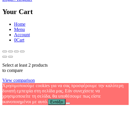
Your Cart
Home
Menu
Account
0
Cart
Select at least 2 products
to compare
View comparison
Χρησιμοποιούμε cookies για να σας προσφέρουμε την καλύτερη
δυνατή εμπειρία στη σελίδα μας. Εάν συνεχίσετε να
χρησιμοποιείτε τη σελίδα, θα υποθέσουμε πως είστε
ικανοποιημένοι με αυτό.
Εντάξει