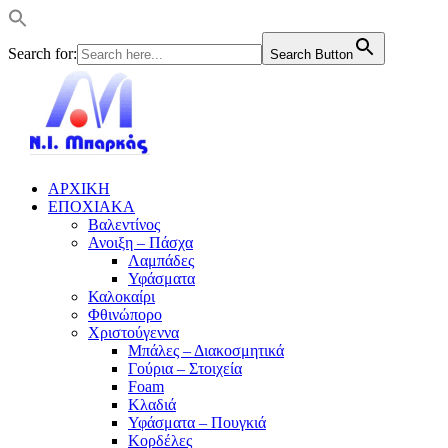
Search for:
Search Button
ΑΡΧΙΚΗ
ΕΠΟΧΙΑΚΑ
Βαλεντίνος
Ανοιξη – Πάσχα
Λαμπάδες
Υφάσματα
Καλοκαίρι
Φθινώπορο
Χριστούγεννα
Μπάλες – Διακοσμητικά
Γούρια – Στοιχεία
Foam
Κλαδιά
Υφάσματα – Πουγκιά
Κορδέλες