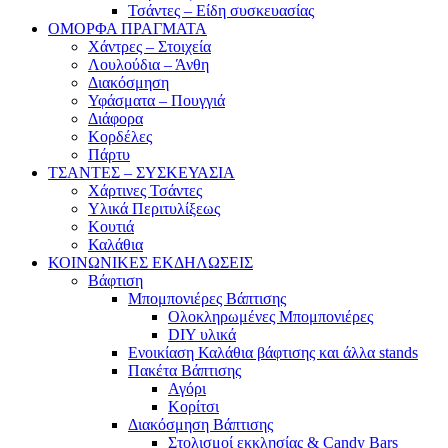
Τσάντες – Είδη συσκευασίας
ΟΜΟΡΦΑ ΠΡΑΓΜΑΤΑ
Χάντρες – Στοιχεία
Λουλούδια – Άνθη
Διακόσμηση
Υφάσματα – Πουγγιά
Διάφορα
Κορδέλες
Πάρτυ
ΤΣΑΝΤΕΣ – ΣΥΣΚΕΥΑΣΙΑ
Χάρτινες Τσάντες
Υλικά Περιτυλίξεως
Κουτιά
Καλάθια
ΚΟΙΝΩΝΙΚΕΣ ΕΚΔΗΛΩΣΕΙΣ
Βάφτιση
Μπομπονιέρες Βάπτισης
Ολοκληρωμένες Μπομπονιέρες
DIY υλικά
Ενοικίαση Καλάθια βάφτισης και άλλα stands
Πακέτα Βάπτισης
Αγόρι
Κορίτσι
Διακόσμηση Βάπτισης
Στολισμοί εκκλησίας & Candy Bars