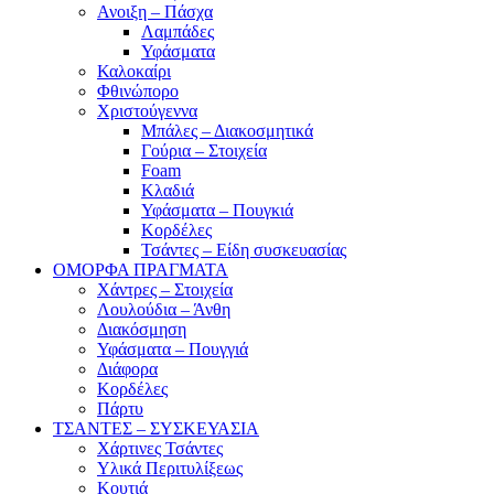
Ανοιξη – Πάσχα
Λαμπάδες
Υφάσματα
Καλοκαίρι
Φθινώπορο
Χριστούγεννα
Μπάλες – Διακοσμητικά
Γούρια – Στοιχεία
Foam
Κλαδιά
Υφάσματα – Πουγκιά
Κορδέλες
Τσάντες – Είδη συσκευασίας
ΟΜΟΡΦΑ ΠΡΑΓΜΑΤΑ
Χάντρες – Στοιχεία
Λουλούδια – Άνθη
Διακόσμηση
Υφάσματα – Πουγγιά
Διάφορα
Κορδέλες
Πάρτυ
ΤΣΑΝΤΕΣ – ΣΥΣΚΕΥΑΣΙΑ
Χάρτινες Τσάντες
Υλικά Περιτυλίξεως
Κουτιά