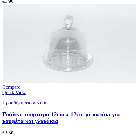
€
1.90
Compare
Quick View
Προσθήκη στο καλάθι
Γυάλινη τουρτιέρα 12cm x 12cm με καπάκι για
κουφέτα και γλυκάκια
€
3.50