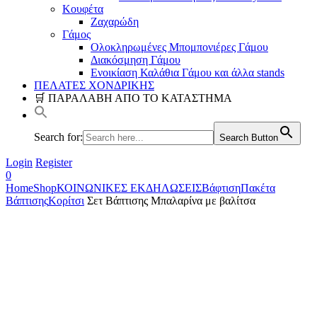
Κουφέτα
Ζαχαρώδη
Γάμος
Ολοκληρωμένες Μπομπονιέρες Γάμου
Διακόσμηση Γάμου
Ενοικίαση Καλάθια Γάμου και άλλα stands
ΠΕΛΑΤΕΣ ΧΟΝΔΡΙΚΗΣ
🛒 ΠΑΡΑΛΑΒΗ ΑΠΟ ΤΟ ΚΑΤΑΣΤΗΜΑ
Search for:
Search Button
Login
Register
0
Home
Shop
ΚΟΙΝΩΝΙΚΕΣ ΕΚΔΗΛΩΣΕΙΣ
Βάφτιση
Πακέτα
Βάπτισης
Κορίτσι
Σετ Βάπτισης Μπαλαρίνα με βαλίτσα