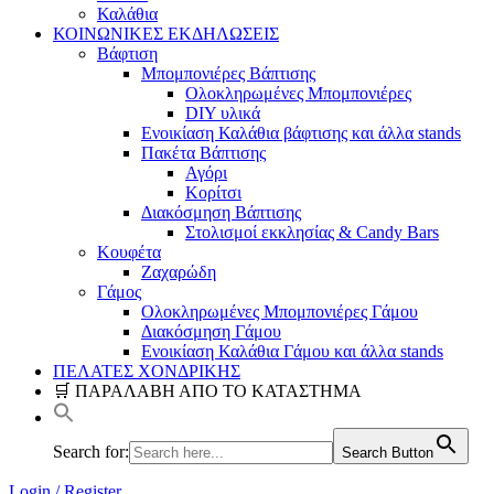
Καλάθια
ΚΟΙΝΩΝΙΚΕΣ ΕΚΔΗΛΩΣΕΙΣ
Βάφτιση
Μπομπονιέρες Βάπτισης
Ολοκληρωμένες Μπομπονιέρες
DIY υλικά
Ενοικίαση Καλάθια βάφτισης και άλλα stands
Πακέτα Βάπτισης
Αγόρι
Κορίτσι
Διακόσμηση Βάπτισης
Στολισμοί εκκλησίας & Candy Bars
Κουφέτα
Ζαχαρώδη
Γάμος
Ολοκληρωμένες Μπομπονιέρες Γάμου
Διακόσμηση Γάμου
Ενοικίαση Καλάθια Γάμου και άλλα stands
ΠΕΛΑΤΕΣ ΧΟΝΔΡΙΚΗΣ
🛒 ΠΑΡΑΛΑΒΗ ΑΠΟ ΤΟ ΚΑΤΑΣΤΗΜΑ
Search for:
Search Button
Login / Register