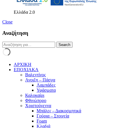
Ελλάδα 2.0
Close
Αναζήτηση
ΑΡΧΙΚΗ
ΕΠΟΧΙΑΚΑ
Βαλεντίνος
Ανοιξη – Πάσχα
Λαμπάδες
Υφάσματα
Καλοκαίρι
Φθινώπορο
Χριστούγεννα
Μπάλες – Διακοσμητικά
Γούρια – Στοιχεία
Foam
Κλαδιά