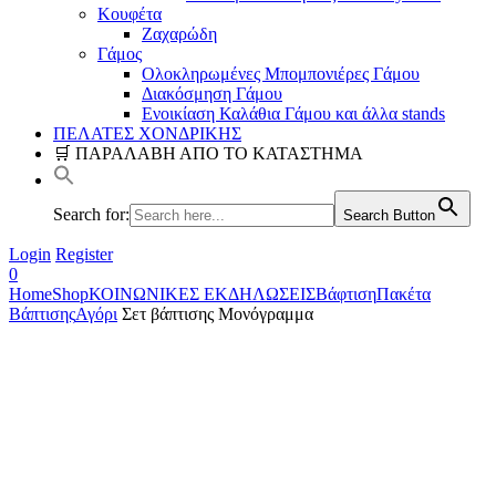
Κουφέτα
Ζαχαρώδη
Γάμος
Ολοκληρωμένες Μπομπονιέρες Γάμου
Διακόσμηση Γάμου
Ενοικίαση Καλάθια Γάμου και άλλα stands
ΠΕΛΑΤΕΣ ΧΟΝΔΡΙΚΗΣ
🛒 ΠΑΡΑΛΑΒΗ ΑΠΟ ΤΟ ΚΑΤΑΣΤΗΜΑ
Search for:
Search Button
Login
Register
0
Home
Shop
ΚΟΙΝΩΝΙΚΕΣ ΕΚΔΗΛΩΣΕΙΣ
Βάφτιση
Πακέτα
Βάπτισης
Αγόρι
Σετ βάπτισης Μονόγραμμα