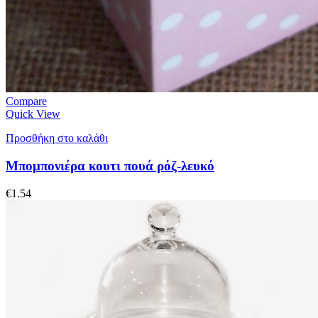
Compare
Quick View
Προσθήκη στο καλάθι
Μπομπονιέρα κουτι πουά ρόζ-λευκό
€
1.54