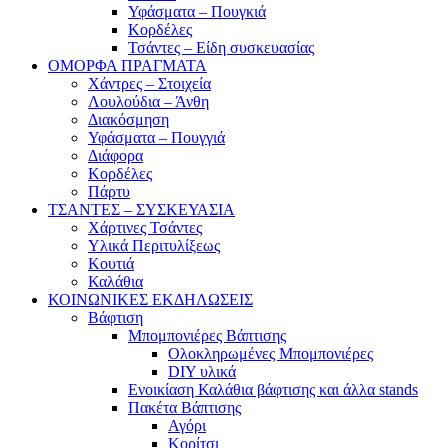
Υφάσματα – Πουγκιά
Κορδέλες
Τσάντες – Είδη συσκευασίας
ΟΜΟΡΦΑ ΠΡΑΓΜΑΤΑ
Χάντρες – Στοιχεία
Λουλούδια – Άνθη
Διακόσμηση
Υφάσματα – Πουγγιά
Διάφορα
Κορδέλες
Πάρτυ
ΤΣΑΝΤΕΣ – ΣΥΣΚΕΥΑΣΙΑ
Χάρτινες Τσάντες
Υλικά Περιτυλίξεως
Κουτιά
Καλάθια
ΚΟΙΝΩΝΙΚΕΣ ΕΚΔΗΛΩΣΕΙΣ
Βάφτιση
Μπομπονιέρες Βάπτισης
Ολοκληρωμένες Μπομπονιέρες
DIY υλικά
Ενοικίαση Καλάθια βάφτισης και άλλα stands
Πακέτα Βάπτισης
Αγόρι
Κορίτσι