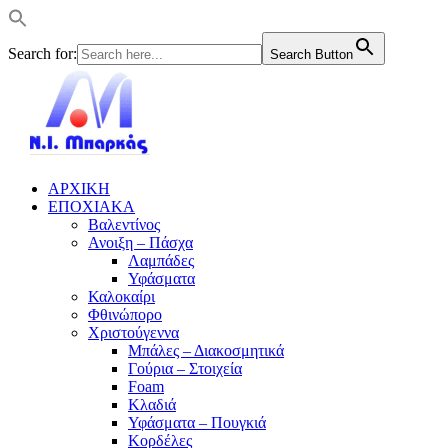
Search for:
Search Button
ΑΡΧΙΚΗ
ΕΠΟΧΙΑΚΑ
Βαλεντίνος
Ανοιξη – Πάσχα
Λαμπάδες
Υφάσματα
Καλοκαίρι
Φθινώπορο
Χριστούγεννα
Μπάλες – Διακοσμητικά
Γούρια – Στοιχεία
Foam
Κλαδιά
Υφάσματα – Πουγκιά
Κορδέλες