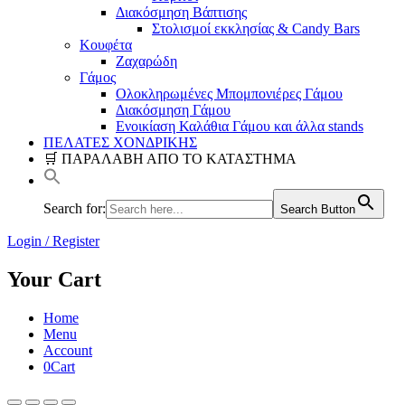
Διακόσμηση Βάπτισης
Στολισμοί εκκλησίας & Candy Bars
Κουφέτα
Ζαχαρώδη
Γάμος
Ολοκληρωμένες Μπομπονιέρες Γάμου
Διακόσμηση Γάμου
Ενοικίαση Καλάθια Γάμου και άλλα stands
ΠΕΛΑΤΕΣ ΧΟΝΔΡΙΚΗΣ
🛒 ΠΑΡΑΛΑΒΗ ΑΠΟ ΤΟ ΚΑΤΑΣΤΗΜΑ
Search for:
Search Button
Login / Register
Your Cart
Home
Menu
Account
0
Cart