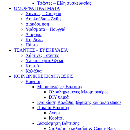
Τσάντες – Είδη συσκευασίας
ΟΜΟΡΦΑ ΠΡΑΓΜΑΤΑ
Χάντρες – Στοιχεία
Λουλούδια – Άνθη
Διακόσμηση
Υφάσματα – Πουγγιά
Διάφορα
Κορδέλες
Πάρτυ
ΤΣΑΝΤΕΣ – ΣΥΣΚΕΥΑΣΙΑ
Χάρτινες Τσάντες
Υλικά Περιτυλίξεως
Κουτιά
Καλάθια
ΚΟΙΝΩΝΙΚΕΣ ΕΚΔΗΛΩΣΕΙΣ
Βάφτιση
Μπομπονιέρες Βάπτισης
Ολοκληρωμένες Μπομπονιέρες
DIY υλικά
Ενοικίαση Καλάθια βάφτισης και άλλα stands
Πακέτα Βάπτισης
Αγόρι
Κορίτσι
Διακόσμηση Βάπτισης
Στολισμοί εκκλησίας & Candy Bars