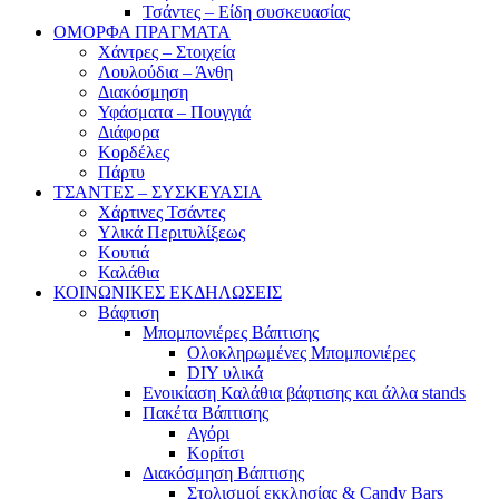
Τσάντες – Είδη συσκευασίας
ΟΜΟΡΦΑ ΠΡΑΓΜΑΤΑ
Χάντρες – Στοιχεία
Λουλούδια – Άνθη
Διακόσμηση
Υφάσματα – Πουγγιά
Διάφορα
Κορδέλες
Πάρτυ
ΤΣΑΝΤΕΣ – ΣΥΣΚΕΥΑΣΙΑ
Χάρτινες Τσάντες
Υλικά Περιτυλίξεως
Κουτιά
Καλάθια
ΚΟΙΝΩΝΙΚΕΣ ΕΚΔΗΛΩΣΕΙΣ
Βάφτιση
Μπομπονιέρες Βάπτισης
Ολοκληρωμένες Μπομπονιέρες
DIY υλικά
Ενοικίαση Καλάθια βάφτισης και άλλα stands
Πακέτα Βάπτισης
Αγόρι
Κορίτσι
Διακόσμηση Βάπτισης
Στολισμοί εκκλησίας & Candy Bars