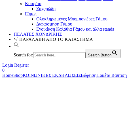
Κουφέτα
Ζαχαρώδη
Γάμος
Ολοκληρωμένες Μπομπονιέρες Γάμου
Διακόσμηση Γάμου
Ενοικίαση Καλάθια Γάμου και άλλα stands
ΠΕΛΑΤΕΣ ΧΟΝΔΡΙΚΗΣ
🛒 ΠΑΡΑΛΑΒΗ ΑΠΟ ΤΟ ΚΑΤΑΣΤΗΜΑ
Search for:
Search Button
Login
Register
0
Home
Shop
ΚΟΙΝΩΝΙΚΕΣ ΕΚΔΗΛΩΣΕΙΣ
Βάφτιση
Πακέτα Βάπτιση