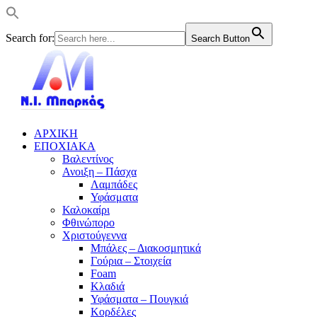
Search for:
Search Button
ΑΡΧΙΚΗ
ΕΠΟΧΙΑΚΑ
Βαλεντίνος
Ανοιξη – Πάσχα
Λαμπάδες
Υφάσματα
Καλοκαίρι
Φθινώπορο
Χριστούγεννα
Μπάλες – Διακοσμητικά
Γούρια – Στοιχεία
Foam
Κλαδιά
Υφάσματα – Πουγκιά
Κορδέλες