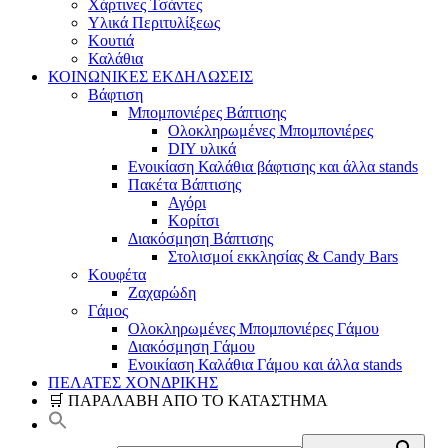
Χάρτινες Τσάντες
Υλικά Περιτυλίξεως
Κουτιά
Καλάθια
ΚΟΙΝΩΝΙΚΕΣ ΕΚΔΗΛΩΣΕΙΣ
Βάφτιση
Μπομπονιέρες Βάπτισης
Ολοκληρωμένες Μπομπονιέρες
DIY υλικά
Ενοικίαση Καλάθια βάφτισης και άλλα stands
Πακέτα Βάπτισης
Αγόρι
Κορίτσι
Διακόσμηση Βάπτισης
Στολισμοί εκκλησίας & Candy Bars
Κουφέτα
Ζαχαρώδη
Γάμος
Ολοκληρωμένες Μπομπονιέρες Γάμου
Διακόσμηση Γάμου
Ενοικίαση Καλάθια Γάμου και άλλα stands
ΠΕΛΑΤΕΣ ΧΟΝΔΡΙΚΗΣ
🛒 ΠΑΡΑΛΑΒΗ ΑΠΟ ΤΟ ΚΑΤΑΣΤΗΜΑ