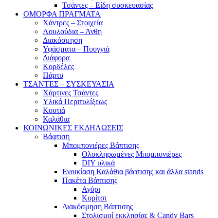
Τσάντες – Είδη συσκευασίας
ΟΜΟΡΦΑ ΠΡΑΓΜΑΤΑ
Χάντρες – Στοιχεία
Λουλούδια – Άνθη
Διακόσμηση
Υφάσματα – Πουγγιά
Διάφορα
Κορδέλες
Πάρτυ
ΤΣΑΝΤΕΣ – ΣΥΣΚΕΥΑΣΙΑ
Χάρτινες Τσάντες
Υλικά Περιτυλίξεως
Κουτιά
Καλάθια
ΚΟΙΝΩΝΙΚΕΣ ΕΚΔΗΛΩΣΕΙΣ
Βάφτιση
Μπομπονιέρες Βάπτισης
Ολοκληρωμένες Μπομπονιέρες
DIY υλικά
Ενοικίαση Καλάθια βάφτισης και άλλα stands
Πακέτα Βάπτισης
Αγόρι
Κορίτσι
Διακόσμηση Βάπτισης
Στολισμοί εκκλησίας & Candy Bars