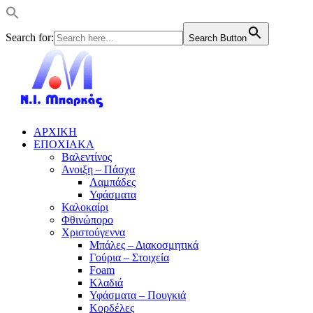
Search for:
Search Button
ΑΡΧΙΚΗ
ΕΠΟΧΙΑΚΑ
Βαλεντίνος
Ανοιξη – Πάσχα
Λαμπάδες
Υφάσματα
Καλοκαίρι
Φθινώπορο
Χριστούγεννα
Μπάλες – Διακοσμητικά
Γούρια – Στοιχεία
Foam
Κλαδιά
Υφάσματα – Πουγκιά
Κορδέλες