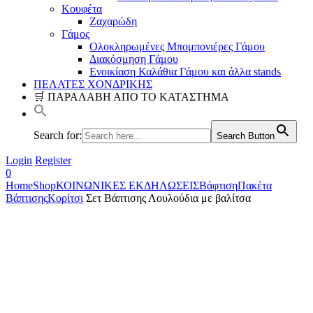
Κουφέτα
Ζαχαρώδη
Γάμος
Ολοκληρωμένες Μπομπονιέρες Γάμου
Διακόσμηση Γάμου
Ενοικίαση Καλάθια Γάμου και άλλα stands
ΠΕΛΑΤΕΣ ΧΟΝΔΡΙΚΗΣ
🛒 ΠΑΡΑΛΑΒΗ ΑΠΟ ΤΟ ΚΑΤΑΣΤΗΜΑ
Search for:
Search Button
Login
Register
0
Home
Shop
ΚΟΙΝΩΝΙΚΕΣ ΕΚΔΗΛΩΣΕΙΣ
Βάφτιση
Πακέτα
Βάπτισης
Κορίτσι
Σετ Βάπτισης Λουλούδια με βαλίτσα