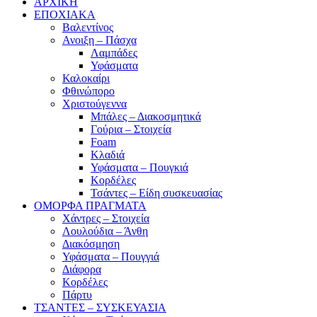
ΑΡΧΙΚΗ
ΕΠΟΧΙΑΚΑ
Βαλεντίνος
Ανοιξη – Πάσχα
Λαμπάδες
Υφάσματα
Καλοκαίρι
Φθινώπορο
Χριστούγεννα
Μπάλες – Διακοσμητικά
Γούρια – Στοιχεία
Foam
Κλαδιά
Υφάσματα – Πουγκιά
Κορδέλες
Τσάντες – Είδη συσκευασίας
ΟΜΟΡΦΑ ΠΡΑΓΜΑΤΑ
Χάντρες – Στοιχεία
Λουλούδια – Άνθη
Διακόσμηση
Υφάσματα – Πουγγιά
Διάφορα
Κορδέλες
Πάρτυ
ΤΣΑΝΤΕΣ – ΣΥΣΚΕΥΑΣΙΑ