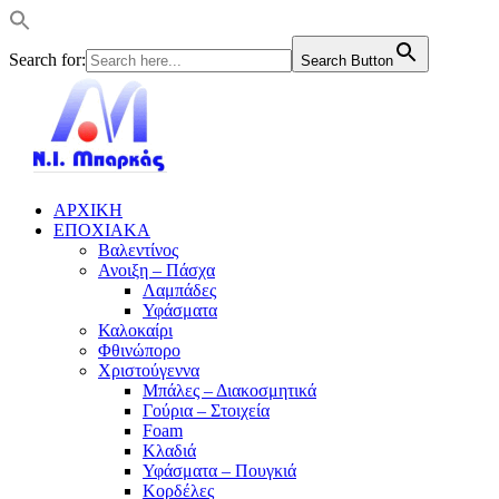
Search for:
Search Button
ΑΡΧΙΚΗ
ΕΠΟΧΙΑΚΑ
Βαλεντίνος
Ανοιξη – Πάσχα
Λαμπάδες
Υφάσματα
Καλοκαίρι
Φθινώπορο
Χριστούγεννα
Μπάλες – Διακοσμητικά
Γούρια – Στοιχεία
Foam
Κλαδιά
Υφάσματα – Πουγκιά
Κορδέλες