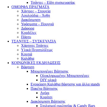
Τσάντες – Είδη συσκευασίας
ΟΜΟΡΦΑ ΠΡΑΓΜΑΤΑ
Χάντρες – Στοιχεία
Λουλούδια – Άνθη
Διακόσμηση
Υφάσματα – Πουγγιά
Διάφορα
Κορδέλες
Πάρτυ
ΤΣΑΝΤΕΣ – ΣΥΣΚΕΥΑΣΙΑ
Χάρτινες Τσάντες
Υλικά Περιτυλίξεως
Κουτιά
Καλάθια
ΚΟΙΝΩΝΙΚΕΣ ΕΚΔΗΛΩΣΕΙΣ
Βάφτιση
Μπομπονιέρες Βάπτισης
Ολοκληρωμένες Μπομπονιέρες
DIY υλικά
Ενοικίαση Καλάθια βάφτισης και άλλα stands
Πακέτα Βάπτισης
Αγόρι
Κορίτσι
Διακόσμηση Βάπτισης
Στολισμοί εκκλησίας & Candy Bars