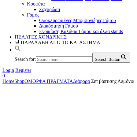
Κουφέτα
Ζαχαρώδη
Γάμος
Ολοκληρωμένες Μπομπονιέρες Γάμου
Διακόσμηση Γάμου
Ενοικίαση Καλάθια Γάμου και άλλα stands
ΠΕΛΑΤΕΣ ΧΟΝΔΡΙΚΗΣ
🛒 ΠΑΡΑΛΑΒΗ ΑΠΟ ΤΟ ΚΑΤΑΣΤΗΜΑ
Search for:
Search Button
Login
Register
0
Home
Shop
ΟΜΟΡΦΑ ΠΡΑΓΜΑΤΑ
Διάφορα
Σετ βάπτισης Λεμόνια