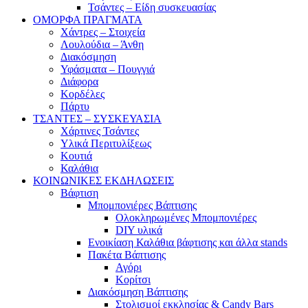
Τσάντες – Είδη συσκευασίας
ΟΜΟΡΦΑ ΠΡΑΓΜΑΤΑ
Χάντρες – Στοιχεία
Λουλούδια – Άνθη
Διακόσμηση
Υφάσματα – Πουγγιά
Διάφορα
Κορδέλες
Πάρτυ
ΤΣΑΝΤΕΣ – ΣΥΣΚΕΥΑΣΙΑ
Χάρτινες Τσάντες
Υλικά Περιτυλίξεως
Κουτιά
Καλάθια
ΚΟΙΝΩΝΙΚΕΣ ΕΚΔΗΛΩΣΕΙΣ
Βάφτιση
Μπομπονιέρες Βάπτισης
Ολοκληρωμένες Μπομπονιέρες
DIY υλικά
Ενοικίαση Καλάθια βάφτισης και άλλα stands
Πακέτα Βάπτισης
Αγόρι
Κορίτσι
Διακόσμηση Βάπτισης
Στολισμοί εκκλησίας & Candy Bars