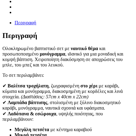
Περιγραφή
Περιγραφή
Ολοκληρωμένο βαπτιστικό σετ με
ναυτικό θέμα
και
προσωποποιημένο
μονόγραμμα
, ιδανικό για μια μοναδική και
κομψή βάπτιση. Χειροποίητη διακόσμηση σε αποχρώσεις του
μπλε, του μπεζ και του λευκού.
Το σετ περιλαμβάνει:
✔
Βαλίτσα τροχήλατη
, ζωγραφισμένη
στο χέρι
με καράβι,
κύματα και μονόγραμμα, διακοσμημένη με κορδέλες και λινά
στοιχεία.
(Διαστάσεις: 57cm x 40cm x 22cm)
✔
Λαμπάδα βάπτισης
, στολισμένη με ξύλινο διακοσμητικό
καράβι, μονόγραμμα, ναυτικά σχοινιά και υφάσματα.
✔
Λαδόπανα & εσώρουχα
, υψηλής ποιότητας, που
περιλαμβάνουν:
Μεγάλη πετσέτα
με κέντημα καραβιού
Μικρή πετσέτα