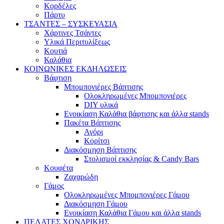
Κορδέλες
Πάρτυ
ΤΣΑΝΤΕΣ – ΣΥΣΚΕΥΑΣΙΑ
Χάρτινες Τσάντες
Υλικά Περιτυλίξεως
Κουτιά
Καλάθια
ΚΟΙΝΩΝΙΚΕΣ ΕΚΔΗΛΩΣΕΙΣ
Βάφτιση
Μπομπονιέρες Βάπτισης
Ολοκληρωμένες Μπομπονιέρες
DIY υλικά
Ενοικίαση Καλάθια βάφτισης και άλλα stands
Πακέτα Βάπτισης
Αγόρι
Κορίτσι
Διακόσμηση Βάπτισης
Στολισμοί εκκλησίας & Candy Bars
Κουφέτα
Ζαχαρώδη
Γάμος
Ολοκληρωμένες Μπομπονιέρες Γάμου
Διακόσμηση Γάμου
Ενοικίαση Καλάθια Γάμου και άλλα stands
ΠΕΛΑΤΕΣ ΧΟΝΔΡΙΚΗΣ