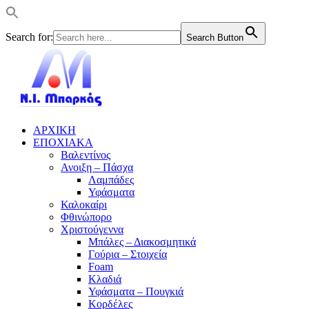
Search for:
Search Button
ΑΡΧΙΚΗ
ΕΠΟΧΙΑΚΑ
Βαλεντίνος
Ανοιξη – Πάσχα
Λαμπάδες
Υφάσματα
Καλοκαίρι
Φθινώπορο
Χριστούγεννα
Μπάλες – Διακοσμητικά
Γούρια – Στοιχεία
Foam
Κλαδιά
Υφάσματα – Πουγκιά
Κορδέλες