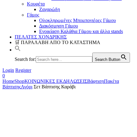
Κουφέτα
Ζαχαρώδη
Γάμος
Ολοκληρωμένες Μπομπονιέρες Γάμου
Διακόσμηση Γάμου
Ενοικίαση Καλάθια Γάμου και άλλα stands
ΠΕΛΑΤΕΣ ΧΟΝΔΡΙΚΗΣ
🛒 ΠΑΡΑΛΑΒΗ ΑΠΟ ΤΟ ΚΑΤΑΣΤΗΜΑ
Search for:
Search Button
Login
Register
0
Home
Shop
ΚΟΙΝΩΝΙΚΕΣ ΕΚΔΗΛΩΣΕΙΣ
Βάφτιση
Πακέτα
Βάπτισης
Αγόρι
Σετ Βάπτισης Καράβι