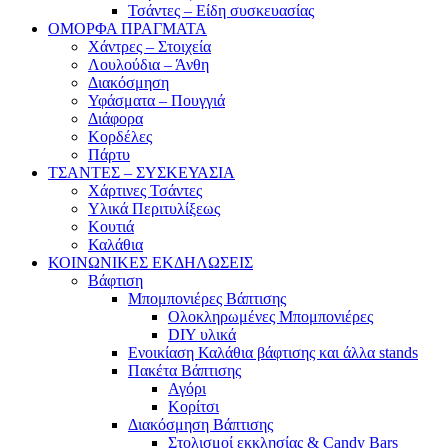
Τσάντες – Είδη συσκευασίας
ΟΜΟΡΦΑ ΠΡΑΓΜΑΤΑ
Χάντρες – Στοιχεία
Λουλούδια – Άνθη
Διακόσμηση
Υφάσματα – Πουγγιά
Διάφορα
Κορδέλες
Πάρτυ
ΤΣΑΝΤΕΣ – ΣΥΣΚΕΥΑΣΙΑ
Χάρτινες Τσάντες
Υλικά Περιτυλίξεως
Κουτιά
Καλάθια
ΚΟΙΝΩΝΙΚΕΣ ΕΚΔΗΛΩΣΕΙΣ
Βάφτιση
Μπομπονιέρες Βάπτισης
Ολοκληρωμένες Μπομπονιέρες
DIY υλικά
Ενοικίαση Καλάθια βάφτισης και άλλα stands
Πακέτα Βάπτισης
Αγόρι
Κορίτσι
Διακόσμηση Βάπτισης
Στολισμοί εκκλησίας & Candy Bars