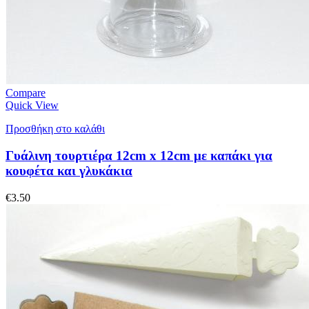
Compare
Quick View
Προσθήκη στο καλάθι
Γυάλινη τουρτιέρα 12cm x 12cm με καπάκι για
κουφέτα και γλυκάκια
€
3.50