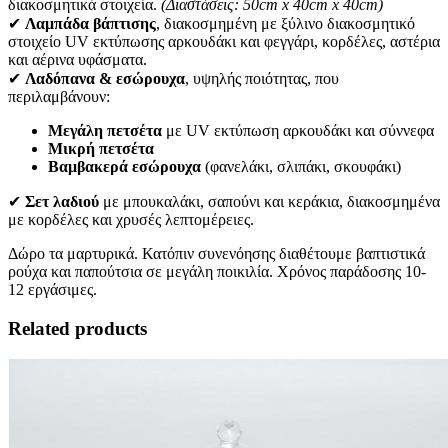
διακοσμητικά στοιχεία.
(Διαστάσεις: 50cm x 40cm x 40cm)
✔
Λαμπάδα βάπτισης
, διακοσμημένη με ξύλινο διακοσμητικό
στοιχείο UV εκτύπωσης αρκουδάκι και φεγγάρι, κορδέλες, αστέρια
και αέρινα υφάσματα.
✔
Λαδόπανα & εσώρουχα
, υψηλής ποιότητας, που
περιλαμβάνουν:
Μεγάλη πετσέτα
με UV εκτύπωση αρκουδάκι και σύννεφα
Μικρή πετσέτα
Βαμβακερά εσώρουχα
(φανελάκι, σλιπάκι, σκουφάκι)
✔
Σετ λαδιού
με μπουκαλάκι, σαπούνι και κεράκια, διακοσμημένα
με κορδέλες και χρυσές λεπτομέρειες.
Δώρο τα μαρτυρικά. Κατόπιν συνενόησης διαθέτουμε βαπτιστικά
ρούχα και παπούτσια σε μεγάλη ποικιλία. Χρόνος παράδοσης 10-
12 εργάσιμες.
Related products