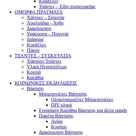
Κορδέλες
Τσάντες – Είδη συσκευασίας
ΟΜΟΡΦΑ ΠΡΑΓΜΑΤΑ
Χάντρες – Στοιχεία
Λουλούδια – Άνθη
Διακόσμηση
Υφάσματα – Πουγγιά
Διάφορα
Κορδέλες
Πάρτυ
ΤΣΑΝΤΕΣ – ΣΥΣΚΕΥΑΣΙΑ
Χάρτινες Τσάντες
Υλικά Περιτυλίξεως
Κουτιά
Καλάθια
ΚΟΙΝΩΝΙΚΕΣ ΕΚΔΗΛΩΣΕΙΣ
Βάφτιση
Μπομπονιέρες Βάπτισης
Ολοκληρωμένες Μπομπονιέρες
DIY υλικά
Ενοικίαση Καλάθια βάφτισης και άλλα stands
Πακέτα Βάπτισης
Αγόρι
Κορίτσι
Διακόσμηση Βάπτισης