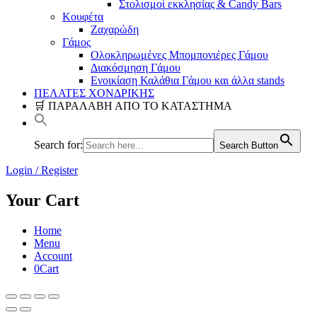
Στολισμοί εκκλησίας & Candy Bars
Κουφέτα
Ζαχαρώδη
Γάμος
Ολοκληρωμένες Μπομπονιέρες Γάμου
Διακόσμηση Γάμου
Ενοικίαση Καλάθια Γάμου και άλλα stands
ΠΕΛΑΤΕΣ ΧΟΝΔΡΙΚΗΣ
🛒 ΠΑΡΑΛΑΒΗ ΑΠΟ ΤΟ ΚΑΤΑΣΤΗΜΑ
Search for:
Search Button
Login / Register
Your Cart
Home
Menu
Account
0
Cart