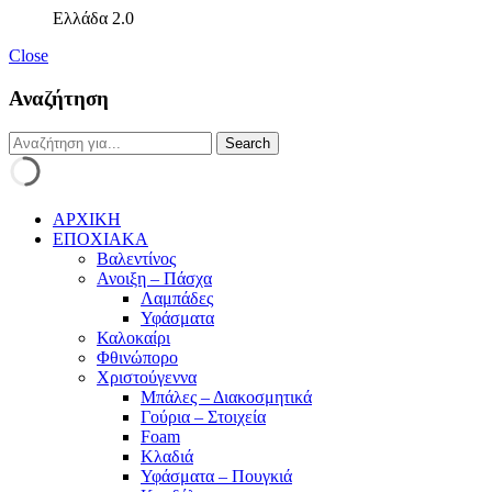
Ελλάδα 2.0
Close
Αναζήτηση
ΑΡΧΙΚΗ
ΕΠΟΧΙΑΚΑ
Βαλεντίνος
Ανοιξη – Πάσχα
Λαμπάδες
Υφάσματα
Καλοκαίρι
Φθινώπορο
Χριστούγεννα
Μπάλες – Διακοσμητικά
Γούρια – Στοιχεία
Foam
Κλαδιά
Υφάσματα – Πουγκιά