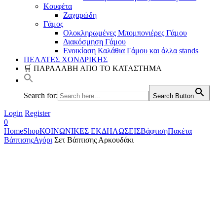
Κουφέτα
Ζαχαρώδη
Γάμος
Ολοκληρωμένες Μπομπονιέρες Γάμου
Διακόσμηση Γάμου
Ενοικίαση Καλάθια Γάμου και άλλα stands
ΠΕΛΑΤΕΣ ΧΟΝΔΡΙΚΗΣ
🛒 ΠΑΡΑΛΑΒΗ ΑΠΟ ΤΟ ΚΑΤΑΣΤΗΜΑ
Search for:
Search Button
Login
Register
0
Home
Shop
ΚΟΙΝΩΝΙΚΕΣ ΕΚΔΗΛΩΣΕΙΣ
Βάφτιση
Πακέτα
Βάπτισης
Αγόρι
Σετ Βάπτισης Αρκουδάκι