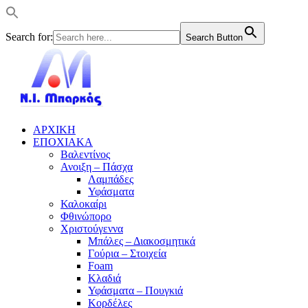
Search for:
Search Button
ΑΡΧΙΚΗ
ΕΠΟΧΙΑΚΑ
Βαλεντίνος
Ανοιξη – Πάσχα
Λαμπάδες
Υφάσματα
Καλοκαίρι
Φθινώπορο
Χριστούγεννα
Μπάλες – Διακοσμητικά
Γούρια – Στοιχεία
Foam
Κλαδιά
Υφάσματα – Πουγκιά
Κορδέλες