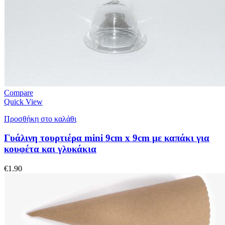
Compare
Quick View
Προσθήκη στο καλάθι
Γυάλινη τουρτιέρα mini 9cm x 9cm με καπάκι για
κουφέτα και γλυκάκια
€
1.90