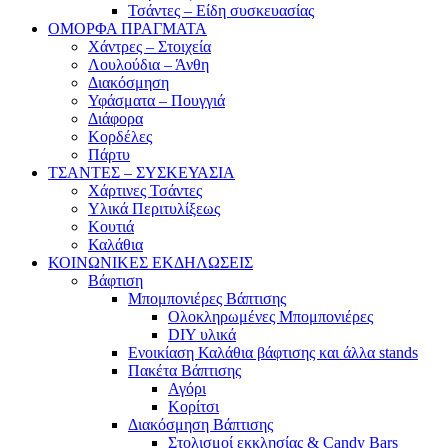
Τσάντες – Είδη συσκευασίας
ΟΜΟΡΦΑ ΠΡΑΓΜΑΤΑ
Χάντρες – Στοιχεία
Λουλούδια – Άνθη
Διακόσμηση
Υφάσματα – Πουγγιά
Διάφορα
Κορδέλες
Πάρτυ
ΤΣΑΝΤΕΣ – ΣΥΣΚΕΥΑΣΙΑ
Χάρτινες Τσάντες
Υλικά Περιτυλίξεως
Κουτιά
Καλάθια
ΚΟΙΝΩΝΙΚΕΣ ΕΚΔΗΛΩΣΕΙΣ
Βάφτιση
Μπομπονιέρες Βάπτισης
Ολοκληρωμένες Μπομπονιέρες
DIY υλικά
Ενοικίαση Καλάθια βάφτισης και άλλα stands
Πακέτα Βάπτισης
Αγόρι
Κορίτσι
Διακόσμηση Βάπτισης
Στολισμοί εκκλησίας & Candy Bars