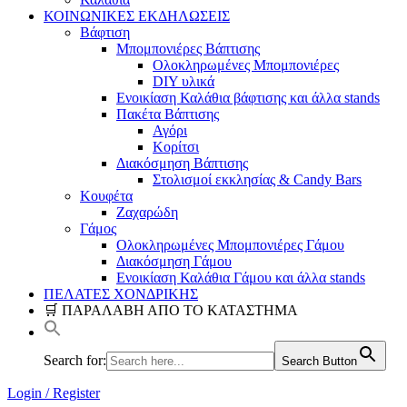
ΚΟΙΝΩΝΙΚΕΣ ΕΚΔΗΛΩΣΕΙΣ
Βάφτιση
Μπομπονιέρες Βάπτισης
Ολοκληρωμένες Μπομπονιέρες
DIY υλικά
Ενοικίαση Καλάθια βάφτισης και άλλα stands
Πακέτα Βάπτισης
Αγόρι
Κορίτσι
Διακόσμηση Βάπτισης
Στολισμοί εκκλησίας & Candy Bars
Κουφέτα
Ζαχαρώδη
Γάμος
Ολοκληρωμένες Μπομπονιέρες Γάμου
Διακόσμηση Γάμου
Ενοικίαση Καλάθια Γάμου και άλλα stands
ΠΕΛΑΤΕΣ ΧΟΝΔΡΙΚΗΣ
🛒 ΠΑΡΑΛΑΒΗ ΑΠΟ ΤΟ ΚΑΤΑΣΤΗΜΑ
Search for:
Search Button
Login / Register