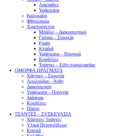
Λαμπάδες
Υφάσματα
Καλοκαίρι
Φθινώπορο
Χριστούγεννα
Μπάλες – Διακοσμητικά
Γούρια – Στοιχεία
Foam
Κλαδιά
Υφάσματα – Πουγκιά
Κορδέλες
Τσάντες – Είδη συσκευασίας
ΟΜΟΡΦΑ ΠΡΑΓΜΑΤΑ
Χάντρες – Στοιχεία
Λουλούδια – Άνθη
Διακόσμηση
Υφάσματα – Πουγγιά
Διάφορα
Κορδέλες
Πάρτυ
ΤΣΑΝΤΕΣ – ΣΥΣΚΕΥΑΣΙΑ
Χάρτινες Τσάντες
Υλικά Περιτυλίξεως
Κουτιά
Καλάθια