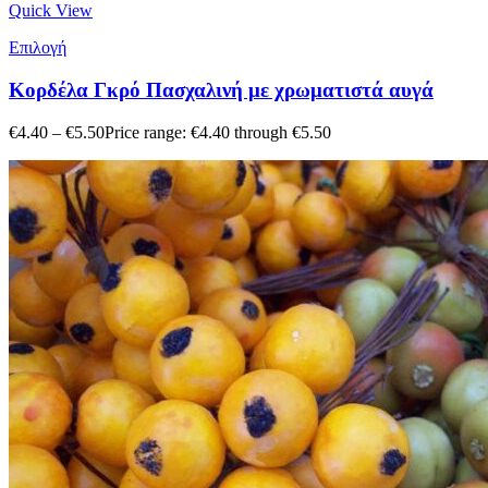
Quick View
Επιλογή
Κορδέλα Γκρό Πασχαλινή με χρωματιστά αυγά
€
4.40
–
€
5.50
Price range: €4.40 through €5.50