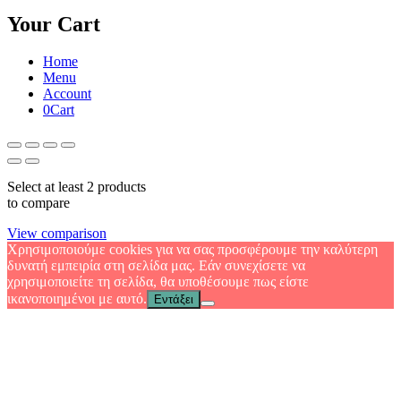
Your Cart
Home
Menu
Account
0
Cart
Select at least 2 products
to compare
View comparison
Χρησιμοποιούμε cookies για να σας προσφέρουμε την καλύτερη
δυνατή εμπειρία στη σελίδα μας. Εάν συνεχίσετε να
χρησιμοποιείτε τη σελίδα, θα υποθέσουμε πως είστε
ικανοποιημένοι με αυτό.
Εντάξει