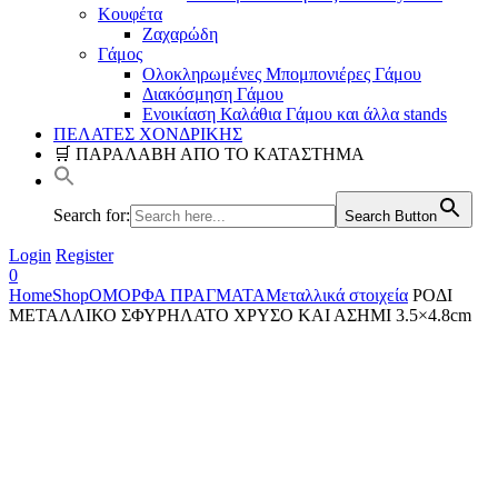
Κουφέτα
Ζαχαρώδη
Γάμος
Ολοκληρωμένες Μπομπονιέρες Γάμου
Διακόσμηση Γάμου
Ενοικίαση Καλάθια Γάμου και άλλα stands
ΠΕΛΑΤΕΣ ΧΟΝΔΡΙΚΗΣ
🛒 ΠΑΡΑΛΑΒΗ ΑΠΟ ΤΟ ΚΑΤΑΣΤΗΜΑ
Search for:
Search Button
Login
Register
0
Home
Shop
ΟΜΟΡΦΑ ΠΡΑΓΜΑΤΑ
Μεταλλικά στοιχεία
ΡΟΔΙ
ΜΕΤΑΛΛΙΚΟ ΣΦΥΡΗΛΑΤΟ ΧΡΥΣΟ ΚΑΙ ΑΣΗΜΙ 3.5×4.8cm