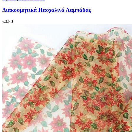
Διακοσμητικά Πασχαλινά Λαμπάδας
€
0.80