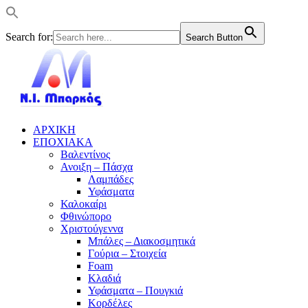
Search for:
Search Button
ΑΡΧΙΚΗ
ΕΠΟΧΙΑΚΑ
Βαλεντίνος
Ανοιξη – Πάσχα
Λαμπάδες
Υφάσματα
Καλοκαίρι
Φθινώπορο
Χριστούγεννα
Μπάλες – Διακοσμητικά
Γούρια – Στοιχεία
Foam
Κλαδιά
Υφάσματα – Πουγκιά
Κορδέλες