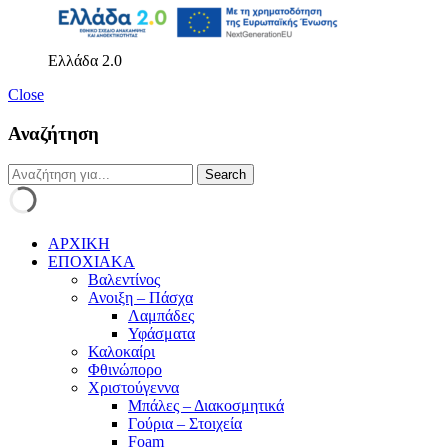
Ελλάδα 2.0
Close
Αναζήτηση
ΑΡΧΙΚΗ
ΕΠΟΧΙΑΚΑ
Βαλεντίνος
Ανοιξη – Πάσχα
Λαμπάδες
Υφάσματα
Καλοκαίρι
Φθινώπορο
Χριστούγεννα
Μπάλες – Διακοσμητικά
Γούρια – Στοιχεία
Foam