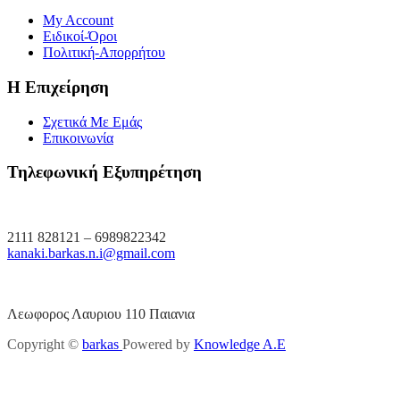
My Account
Ειδικοί-Όροι
Πολιτική-Απορρήτου
Η Επιχείρηση
Σχετικά Με Εμάς
Επικοινωνία
Τηλεφωνική Εξυπηρέτηση
2111 828121 – 6989822342
kanaki.barkas.n.i@gmail.com
Λεωφορος Λαυριου 110 Παιανια
Copyright ©
barkas
Powered by
Knowledge A.E