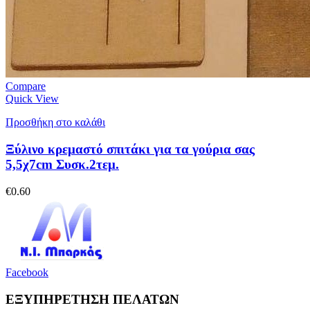
Compare
Quick View
Προσθήκη στο καλάθι
Ξύλινο κρεμαστό σπιτάκι για τα γούρια σας
5,5χ7cm Συσκ.2τεμ.
€
0.60
Facebook
ΕΞΥΠΗΡΕΤΗΣΗ ΠΕΛΑΤΩΝ