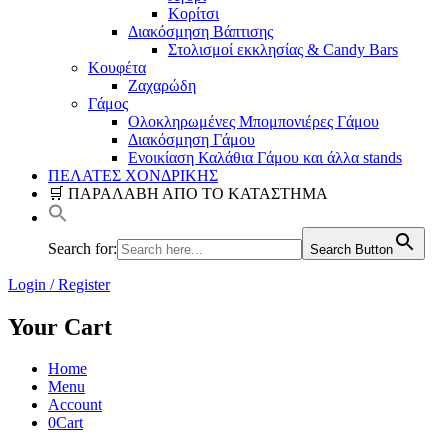
Κορίτσι
Διακόσμηση Βάπτισης
Στολισμοί εκκλησίας & Candy Bars
Κουφέτα
Ζαχαρώδη
Γάμος
Ολοκληρωμένες Μπομπονιέρες Γάμου
Διακόσμηση Γάμου
Ενοικίαση Καλάθια Γάμου και άλλα stands
ΠΕΛΑΤΕΣ ΧΟΝΔΡΙΚΗΣ
🛒 ΠΑΡΑΛΑΒΗ ΑΠΟ ΤΟ ΚΑΤΑΣΤΗΜΑ
Search for:
Search Button
Login / Register
Your Cart
Home
Menu
Account
0
Cart