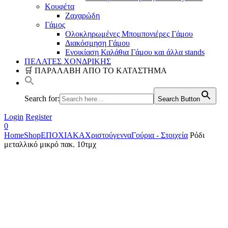
Κουφέτα
Ζαχαρώδη
Γάμος
Ολοκληρωμένες Μπομπονιέρες Γάμου
Διακόσμηση Γάμου
Ενοικίαση Καλάθια Γάμου και άλλα stands
ΠΕΛΑΤΕΣ ΧΟΝΔΡΙΚΗΣ
🛒 ΠΑΡΑΛΑΒΗ ΑΠΟ ΤΟ ΚΑΤΑΣΤΗΜΑ
Search for:
Search Button
Login
Register
0
Home
Shop
ΕΠΟΧΙΑΚΑ
Χριστούγεννα
Γούρια - Στοιχεία
Ρόδι
μεταλλικό μικρό πακ. 10τμχ