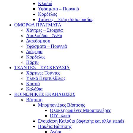
Κλαδιά
Υφάσματα – Πουγκιά
Κορδέλες
Τσάντες – Είδη συσκευασίας
ΟΜΟΡΦΑ ΠΡΑΓΜΑΤΑ
Χάντρες – Στοιχεία
Λουλούδια – Άνθη
Διακόσμηση
Υφάσματα – Πουγγιά
Διάφορα
Κορδέλες
Πάρτυ
ΤΣΑΝΤΕΣ – ΣΥΣΚΕΥΑΣΙΑ
Χάρτινες Τσάντες
Υλικά Περιτυλίξεως
Κουτιά
Καλάθια
ΚΟΙΝΩΝΙΚΕΣ ΕΚΔΗΛΩΣΕΙΣ
Βάφτιση
Μπομπονιέρες Βάπτισης
Ολοκληρωμένες Μπομπονιέρες
DIY υλικά
Ενοικίαση Καλάθια βάφτισης και άλλα stands
Πακέτα Βάπτισης
Αγόρι