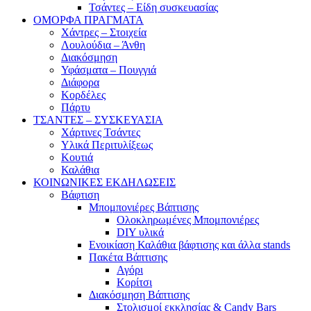
Τσάντες – Είδη συσκευασίας
ΟΜΟΡΦΑ ΠΡΑΓΜΑΤΑ
Χάντρες – Στοιχεία
Λουλούδια – Άνθη
Διακόσμηση
Υφάσματα – Πουγγιά
Διάφορα
Κορδέλες
Πάρτυ
ΤΣΑΝΤΕΣ – ΣΥΣΚΕΥΑΣΙΑ
Χάρτινες Τσάντες
Υλικά Περιτυλίξεως
Κουτιά
Καλάθια
ΚΟΙΝΩΝΙΚΕΣ ΕΚΔΗΛΩΣΕΙΣ
Βάφτιση
Μπομπονιέρες Βάπτισης
Ολοκληρωμένες Μπομπονιέρες
DIY υλικά
Ενοικίαση Καλάθια βάφτισης και άλλα stands
Πακέτα Βάπτισης
Αγόρι
Κορίτσι
Διακόσμηση Βάπτισης
Στολισμοί εκκλησίας & Candy Bars