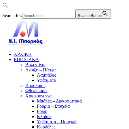
Search for:
Search Button
ΑΡΧΙΚΗ
ΕΠΟΧΙΑΚΑ
Βαλεντίνος
Ανοιξη – Πάσχα
Λαμπάδες
Υφάσματα
Καλοκαίρι
Φθινώπορο
Χριστούγεννα
Μπάλες – Διακοσμητικά
Γούρια – Στοιχεία
Foam
Κλαδιά
Υφάσματα – Πουγκιά
Κορδέλες