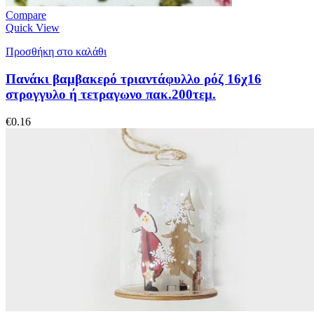
Compare
Quick View
Προσθήκη στο καλάθι
Πανάκι βαμβακερό τριαντάφυλλο ρόζ 16χ16
στρογγυλο ή τετραγωνο πακ.200τεμ.
€
0.16