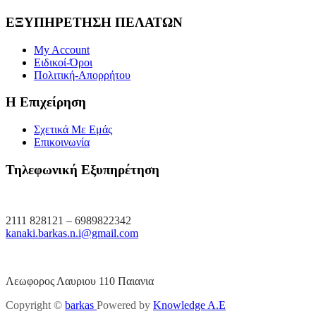
ΕΞΥΠΗΡΕΤΗΣΗ ΠΕΛΑΤΩΝ
My Account
Ειδικοί-Όροι
Πολιτική-Απορρήτου
Η Επιχείρηση
Σχετικά Με Εμάς
Επικοινωνία
Τηλεφωνική Εξυπηρέτηση
2111 828121 – 6989822342
kanaki.barkas.n.i@gmail.com
Λεωφορος Λαυριου 110 Παιανια
Copyright ©
barkas
Powered by
Knowledge A.E