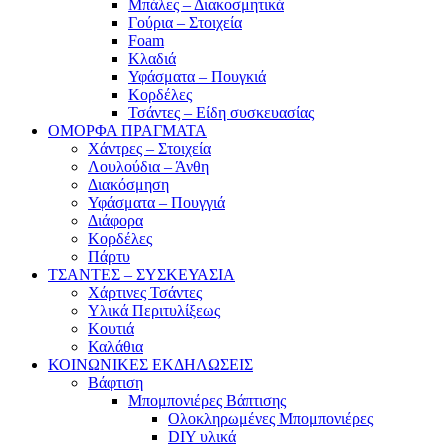
Μπάλες – Διακοσμητικά
Γούρια – Στοιχεία
Foam
Κλαδιά
Υφάσματα – Πουγκιά
Κορδέλες
Τσάντες – Είδη συσκευασίας
ΟΜΟΡΦΑ ΠΡΑΓΜΑΤΑ
Χάντρες – Στοιχεία
Λουλούδια – Άνθη
Διακόσμηση
Υφάσματα – Πουγγιά
Διάφορα
Κορδέλες
Πάρτυ
ΤΣΑΝΤΕΣ – ΣΥΣΚΕΥΑΣΙΑ
Χάρτινες Τσάντες
Υλικά Περιτυλίξεως
Κουτιά
Καλάθια
ΚΟΙΝΩΝΙΚΕΣ ΕΚΔΗΛΩΣΕΙΣ
Βάφτιση
Μπομπονιέρες Βάπτισης
Ολοκληρωμένες Μπομπονιέρες
DIY υλικά