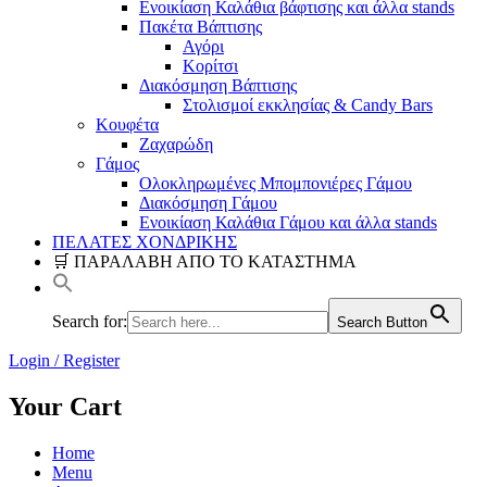
Ενοικίαση Καλάθια βάφτισης και άλλα stands
Πακέτα Βάπτισης
Αγόρι
Κορίτσι
Διακόσμηση Βάπτισης
Στολισμοί εκκλησίας & Candy Bars
Κουφέτα
Ζαχαρώδη
Γάμος
Ολοκληρωμένες Μπομπονιέρες Γάμου
Διακόσμηση Γάμου
Ενοικίαση Καλάθια Γάμου και άλλα stands
ΠΕΛΑΤΕΣ ΧΟΝΔΡΙΚΗΣ
🛒 ΠΑΡΑΛΑΒΗ ΑΠΟ ΤΟ ΚΑΤΑΣΤΗΜΑ
Search for:
Search Button
Login / Register
Your Cart
Home
Menu