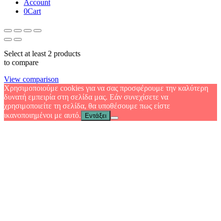
Account
0
Cart
Select at least 2 products
to compare
View comparison
Χρησιμοποιούμε cookies για να σας προσφέρουμε την καλύτερη
δυνατή εμπειρία στη σελίδα μας. Εάν συνεχίσετε να
χρησιμοποιείτε τη σελίδα, θα υποθέσουμε πως είστε
ικανοποιημένοι με αυτό.
Εντάξει