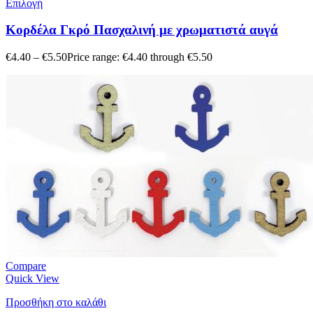
Επιλογή
Κορδέλα Γκρό Πασχαλινή με χρωματιστά αυγά
€
4.40
–
€
5.50
Price range: €4.40 through €5.50
Compare
Quick View
Προσθήκη στο καλάθι