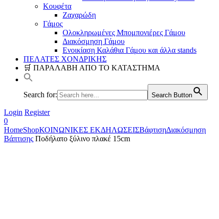
Κουφέτα
Ζαχαρώδη
Γάμος
Ολοκληρωμένες Μπομπονιέρες Γάμου
Διακόσμηση Γάμου
Ενοικίαση Καλάθια Γάμου και άλλα stands
ΠΕΛΑΤΕΣ ΧΟΝΔΡΙΚΗΣ
🛒 ΠΑΡΑΛΑΒΗ ΑΠΟ ΤΟ ΚΑΤΑΣΤΗΜΑ
Search for:
Search Button
Login
Register
0
Home
Shop
ΚΟΙΝΩΝΙΚΕΣ ΕΚΔΗΛΩΣΕΙΣ
Βάφτιση
Διακόσμηση
Βάπτισης
Ποδήλατο ξύλινο πλακέ 15cm