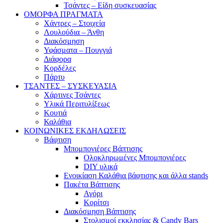
Τσάντες – Είδη συσκευασίας
ΟΜΟΡΦΑ ΠΡΑΓΜΑΤΑ
Χάντρες – Στοιχεία
Λουλούδια – Άνθη
Διακόσμηση
Υφάσματα – Πουγγιά
Διάφορα
Κορδέλες
Πάρτυ
ΤΣΑΝΤΕΣ – ΣΥΣΚΕΥΑΣΙΑ
Χάρτινες Τσάντες
Υλικά Περιτυλίξεως
Κουτιά
Καλάθια
ΚΟΙΝΩΝΙΚΕΣ ΕΚΔΗΛΩΣΕΙΣ
Βάφτιση
Μπομπονιέρες Βάπτισης
Ολοκληρωμένες Μπομπονιέρες
DIY υλικά
Ενοικίαση Καλάθια βάφτισης και άλλα stands
Πακέτα Βάπτισης
Αγόρι
Κορίτσι
Διακόσμηση Βάπτισης
Στολισμοί εκκλησίας & Candy Bars