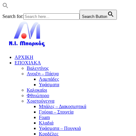
Search for:
Search Button
ΑΡΧΙΚΗ
ΕΠΟΧΙΑΚΑ
Βαλεντίνος
Ανοιξη – Πάσχα
Λαμπάδες
Υφάσματα
Καλοκαίρι
Φθινώπορο
Χριστούγεννα
Μπάλες – Διακοσμητικά
Γούρια – Στοιχεία
Foam
Κλαδιά
Υφάσματα – Πουγκιά
Κορδέλες