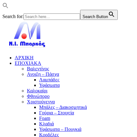
Search for:
Search Button
ΑΡΧΙΚΗ
ΕΠΟΧΙΑΚΑ
Βαλεντίνος
Ανοιξη – Πάσχα
Λαμπάδες
Υφάσματα
Καλοκαίρι
Φθινώπορο
Χριστούγεννα
Μπάλες – Διακοσμητικά
Γούρια – Στοιχεία
Foam
Κλαδιά
Υφάσματα – Πουγκιά
Κορδέλες