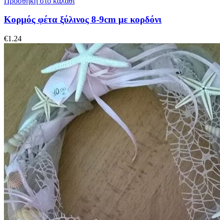
Προσθήκη στο καλάθι
Κορμός φέτα ξύλινος 8-9cm με κορδόνι
€
1.24