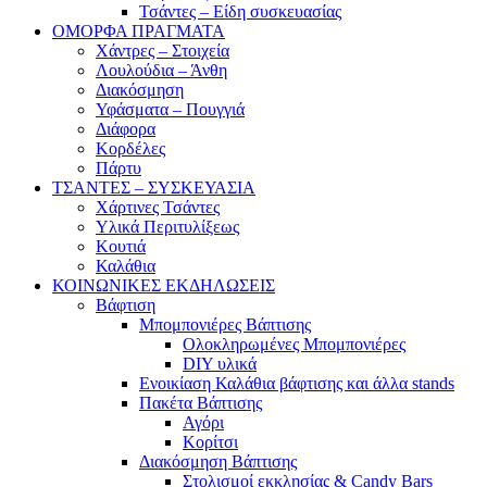
Τσάντες – Είδη συσκευασίας
ΟΜΟΡΦΑ ΠΡΑΓΜΑΤΑ
Χάντρες – Στοιχεία
Λουλούδια – Άνθη
Διακόσμηση
Υφάσματα – Πουγγιά
Διάφορα
Κορδέλες
Πάρτυ
ΤΣΑΝΤΕΣ – ΣΥΣΚΕΥΑΣΙΑ
Χάρτινες Τσάντες
Υλικά Περιτυλίξεως
Κουτιά
Καλάθια
ΚΟΙΝΩΝΙΚΕΣ ΕΚΔΗΛΩΣΕΙΣ
Βάφτιση
Μπομπονιέρες Βάπτισης
Ολοκληρωμένες Μπομπονιέρες
DIY υλικά
Ενοικίαση Καλάθια βάφτισης και άλλα stands
Πακέτα Βάπτισης
Αγόρι
Κορίτσι
Διακόσμηση Βάπτισης
Στολισμοί εκκλησίας & Candy Bars