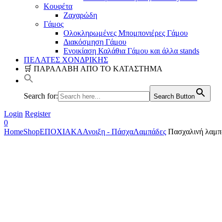
Κουφέτα
Ζαχαρώδη
Γάμος
Ολοκληρωμένες Μπομπονιέρες Γάμου
Διακόσμηση Γάμου
Ενοικίαση Καλάθια Γάμου και άλλα stands
ΠΕΛΑΤΕΣ ΧΟΝΔΡΙΚΗΣ
🛒 ΠΑΡΑΛΑΒΗ ΑΠΟ ΤΟ ΚΑΤΑΣΤΗΜΑ
Search for:
Search Button
Login
Register
0
Home
Shop
ΕΠΟΧΙΑΚΑ
Ανοιξη - Πάσχα
Λαμπάδες
Πασχαλινή λαμπά