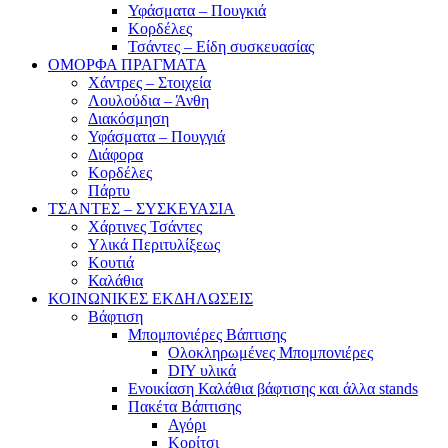
Υφάσματα – Πουγκιά
Κορδέλες
Τσάντες – Είδη συσκευασίας
ΟΜΟΡΦΑ ΠΡΑΓΜΑΤΑ
Χάντρες – Στοιχεία
Λουλούδια – Άνθη
Διακόσμηση
Υφάσματα – Πουγγιά
Διάφορα
Κορδέλες
Πάρτυ
ΤΣΑΝΤΕΣ – ΣΥΣΚΕΥΑΣΙΑ
Χάρτινες Τσάντες
Υλικά Περιτυλίξεως
Κουτιά
Καλάθια
ΚΟΙΝΩΝΙΚΕΣ ΕΚΔΗΛΩΣΕΙΣ
Βάφτιση
Μπομπονιέρες Βάπτισης
Ολοκληρωμένες Μπομπονιέρες
DIY υλικά
Ενοικίαση Καλάθια βάφτισης και άλλα stands
Πακέτα Βάπτισης
Αγόρι
Κορίτσι