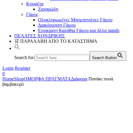
Κουφέτα
Ζαχαρώδη
Γάμος
Ολοκληρωμένες Μπομπονιέρες Γάμου
Διακόσμηση Γάμου
Ενοικίαση Καλάθια Γάμου και άλλα stands
ΠΕΛΑΤΕΣ ΧΟΝΔΡΙΚΗΣ
🛒 ΠΑΡΑΛΑΒΗ ΑΠΟ ΤΟ ΚΑΤΑΣΤΗΜΑ
Search for:
Search Button
Login
Register
0
Home
Shop
ΟΜΟΡΦΑ ΠΡΑΓΜΑΤΑ
Διάφορα
Πανάκι πουά
βαμβακερό