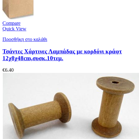
Compare
Quick View
Προσθήκη στο καλάθι
Τσάντες Χάρτινες Λαμπάδας με κορδόνι κράφτ
12χ8χ48cm,συσκ.10τεμ.
€
6.40