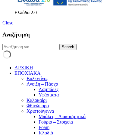
Ελλάδα 2.0
Close
Αναζήτηση
ΑΡΧΙΚΗ
ΕΠΟΧΙΑΚΑ
Βαλεντίνος
Ανοιξη – Πάσχα
Λαμπάδες
Υφάσματα
Καλοκαίρι
Φθινώπορο
Χριστούγεννα
Μπάλες – Διακοσμητικά
Γούρια – Στοιχεία
Foam
Κλαδιά