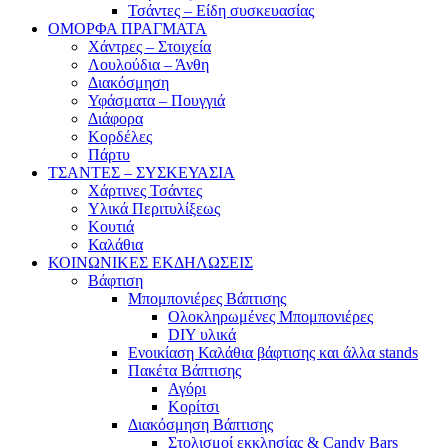
Τσάντες – Είδη συσκευασίας
ΟΜΟΡΦΑ ΠΡΑΓΜΑΤΑ
Χάντρες – Στοιχεία
Λουλούδια – Άνθη
Διακόσμηση
Υφάσματα – Πουγγιά
Διάφορα
Κορδέλες
Πάρτυ
ΤΣΑΝΤΕΣ – ΣΥΣΚΕΥΑΣΙΑ
Χάρτινες Τσάντες
Υλικά Περιτυλίξεως
Κουτιά
Καλάθια
ΚΟΙΝΩΝΙΚΕΣ ΕΚΔΗΛΩΣΕΙΣ
Βάφτιση
Μπομπονιέρες Βάπτισης
Ολοκληρωμένες Μπομπονιέρες
DIY υλικά
Ενοικίαση Καλάθια βάφτισης και άλλα stands
Πακέτα Βάπτισης
Αγόρι
Κορίτσι
Διακόσμηση Βάπτισης
Στολισμοί εκκλησίας & Candy Bars