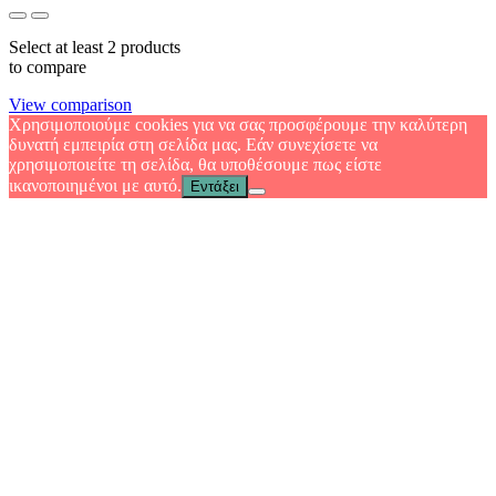
Select at least 2 products
to compare
View comparison
Χρησιμοποιούμε cookies για να σας προσφέρουμε την καλύτερη
δυνατή εμπειρία στη σελίδα μας. Εάν συνεχίσετε να
χρησιμοποιείτε τη σελίδα, θα υποθέσουμε πως είστε
ικανοποιημένοι με αυτό.
Εντάξει