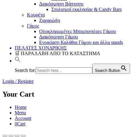
Διακόσμηση Βάπτισης
Στολισμοί εκκλησίας & Candy Bars
Κουφέτα
Ζαχαρώδη
Γάμος
Ολοκληρωμένες Μπομπονιέρες Γάμου
Διακόσμηση Γάμου
Ενοικίαση Καλάθια Γάμου και άλλα stands
ΠΕΛΑΤΕΣ ΧΟΝΔΡΙΚΗΣ
🛒 ΠΑΡΑΛΑΒΗ ΑΠΟ ΤΟ ΚΑΤΑΣΤΗΜΑ
Search for:
Search Button
Login / Register
Your Cart
Home
Menu
Account
0
Cart