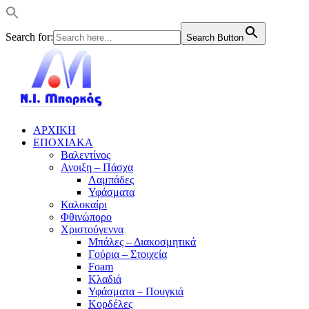
Search for:
Search Button
ΑΡΧΙΚΗ
ΕΠΟΧΙΑΚΑ
Βαλεντίνος
Ανοιξη – Πάσχα
Λαμπάδες
Υφάσματα
Καλοκαίρι
Φθινώπορο
Χριστούγεννα
Μπάλες – Διακοσμητικά
Γούρια – Στοιχεία
Foam
Κλαδιά
Υφάσματα – Πουγκιά
Κορδέλες