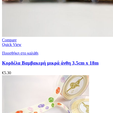
Compare
Quick View
Προσθήκη στο καλάθι
Κορδέλα Βαμβακερή μικρά άνθη 3,5cm x 18m
€
5.30