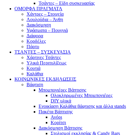
Τσάντες – Είδη συσκευασίας
ΟΜΟΡΦΑ ΠΡΑΓΜΑΤΑ
Χάντρες – Στοιχεία
Λουλούδια – Άνθη
Διακόσμηση
Υφάσματα – Πουγγιά
Διάφορα
Κορδέλες
Πάρτυ
ΤΣΑΝΤΕΣ – ΣΥΣΚΕΥΑΣΙΑ
Χάρτινες Τσάντες
Υλικά Περιτυλίξεως
Κουτιά
Καλάθια
ΚΟΙΝΩΝΙΚΕΣ ΕΚΔΗΛΩΣΕΙΣ
Βάφτιση
Μπομπονιέρες Βάπτισης
Ολοκληρωμένες Μπομπονιέρες
DIY υλικά
Ενοικίαση Καλάθια βάφτισης και άλλα stands
Πακέτα Βάπτισης
Αγόρι
Κορίτσι
Διακόσμηση Βάπτισης
Στολισμοί εκκλησίας & Candy Bars