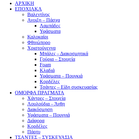
ΑΡΧΙΚΗ
ΕΠΟΧΙΑΚΑ
Βαλεντίνος
Ανοιξη – Πάσχα
Λαμπάδες
Υφάσματα
Καλοκαίρι
Φθινώπορο
Χριστούγεννα
Μπάλες – Διακοσμητικά
Γούρια – Στοιχεία
Foam
Κλαδιά
Υφάσματα – Πουγκιά
Κορδέλες
Τσάντες – Είδη συσκευασίας
ΟΜΟΡΦΑ ΠΡΑΓΜΑΤΑ
Χάντρες – Στοιχεία
Λουλούδια – Άνθη
Διακόσμηση
Υφάσματα – Πουγγιά
Διάφορα
Κορδέλες
Πάρτυ
ΤΣΑΝΤΕΣ – ΣΥΣΚΕΥΑΣΙΑ