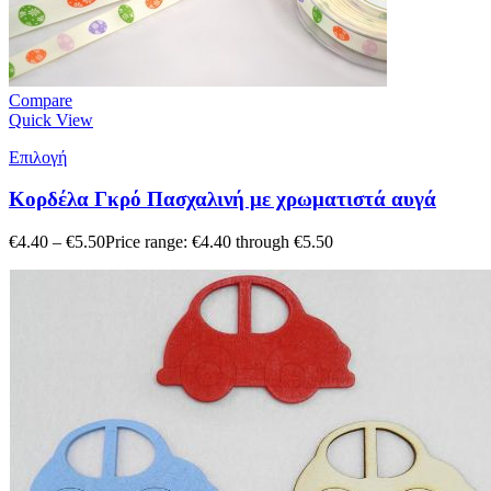
Compare
Quick View
Επιλογή
Κορδέλα Γκρό Πασχαλινή με χρωματιστά αυγά
€
4.40
–
€
5.50
Price range: €4.40 through €5.50