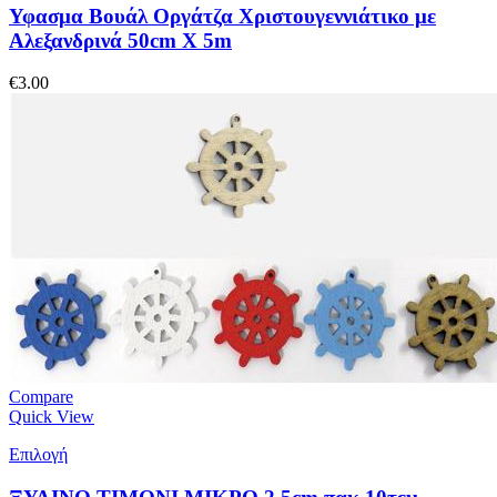
Υφασμα Βουάλ Οργάτζα Χριστουγεννιάτικο με
Αλεξανδρινά 50cm X 5m
€
3.00
Compare
Quick View
Επιλογή