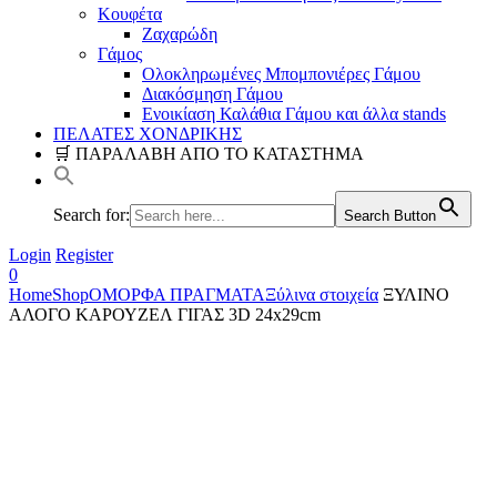
Κουφέτα
Ζαχαρώδη
Γάμος
Ολοκληρωμένες Μπομπονιέρες Γάμου
Διακόσμηση Γάμου
Ενοικίαση Καλάθια Γάμου και άλλα stands
ΠΕΛΑΤΕΣ ΧΟΝΔΡΙΚΗΣ
🛒 ΠΑΡΑΛΑΒΗ ΑΠΟ ΤΟ ΚΑΤΑΣΤΗΜΑ
Search for:
Search Button
Login
Register
0
Home
Shop
ΟΜΟΡΦΑ ΠΡΑΓΜΑΤΑ
Ξύλινα στοιχεία
ΞΥΛΙΝΟ
ΑΛΟΓΟ ΚΑΡΟΥΖΕΛ ΓΙΓΑΣ 3D 24x29cm