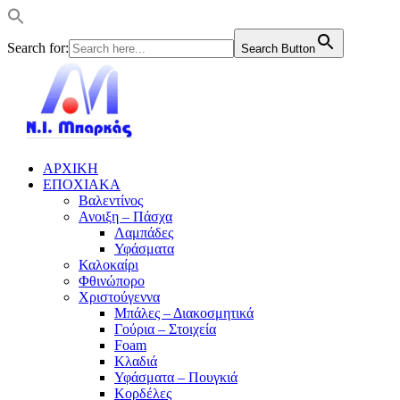
Search for:
Search Button
ΑΡΧΙΚΗ
ΕΠΟΧΙΑΚΑ
Βαλεντίνος
Ανοιξη – Πάσχα
Λαμπάδες
Υφάσματα
Καλοκαίρι
Φθινώπορο
Χριστούγεννα
Μπάλες – Διακοσμητικά
Γούρια – Στοιχεία
Foam
Κλαδιά
Υφάσματα – Πουγκιά
Κορδέλες