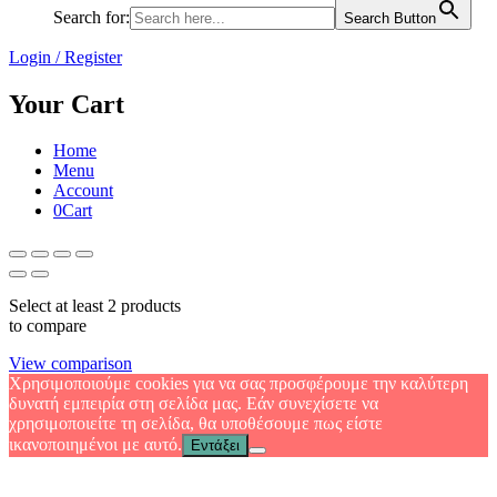
Search for:
Search Button
Login / Register
Your Cart
Home
Menu
Account
0
Cart
Select at least 2 products
to compare
View comparison
Χρησιμοποιούμε cookies για να σας προσφέρουμε την καλύτερη
δυνατή εμπειρία στη σελίδα μας. Εάν συνεχίσετε να
χρησιμοποιείτε τη σελίδα, θα υποθέσουμε πως είστε
ικανοποιημένοι με αυτό.
Εντάξει