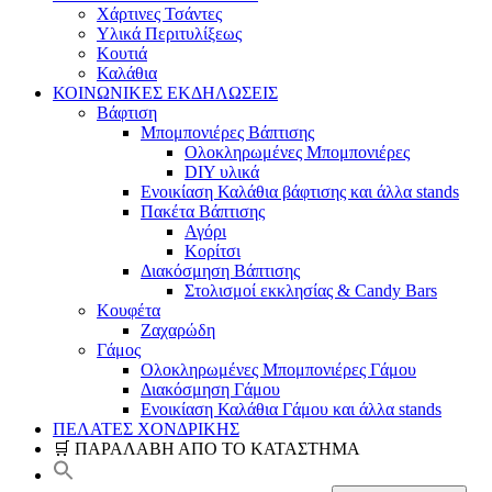
Χάρτινες Τσάντες
Υλικά Περιτυλίξεως
Κουτιά
Καλάθια
ΚΟΙΝΩΝΙΚΕΣ ΕΚΔΗΛΩΣΕΙΣ
Βάφτιση
Μπομπονιέρες Βάπτισης
Ολοκληρωμένες Μπομπονιέρες
DIY υλικά
Ενοικίαση Καλάθια βάφτισης και άλλα stands
Πακέτα Βάπτισης
Αγόρι
Κορίτσι
Διακόσμηση Βάπτισης
Στολισμοί εκκλησίας & Candy Bars
Κουφέτα
Ζαχαρώδη
Γάμος
Ολοκληρωμένες Μπομπονιέρες Γάμου
Διακόσμηση Γάμου
Ενοικίαση Καλάθια Γάμου και άλλα stands
ΠΕΛΑΤΕΣ ΧΟΝΔΡΙΚΗΣ
🛒 ΠΑΡΑΛΑΒΗ ΑΠΟ ΤΟ ΚΑΤΑΣΤΗΜΑ