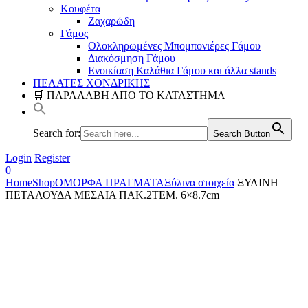
Κουφέτα
Ζαχαρώδη
Γάμος
Ολοκληρωμένες Μπομπονιέρες Γάμου
Διακόσμηση Γάμου
Ενοικίαση Καλάθια Γάμου και άλλα stands
ΠΕΛΑΤΕΣ ΧΟΝΔΡΙΚΗΣ
🛒 ΠΑΡΑΛΑΒΗ ΑΠΟ ΤΟ ΚΑΤΑΣΤΗΜΑ
Search for:
Search Button
Login
Register
0
Home
Shop
ΟΜΟΡΦΑ ΠΡΑΓΜΑΤΑ
Ξύλινα στοιχεία
ΞΥΛΙΝΗ
ΠΕΤΑΛΟΥΔΑ ΜΕΣΑΙΑ ΠΑΚ.2ΤΕΜ. 6×8.7cm