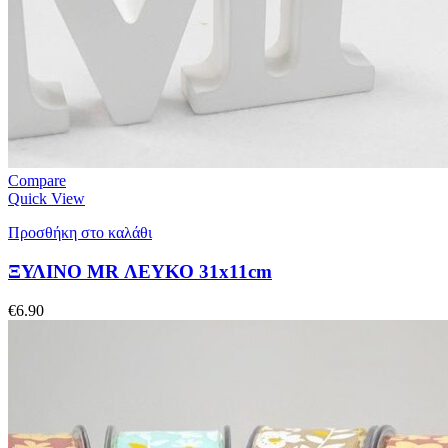
Compare
Quick View
Προσθήκη στο καλάθι
ΞΥΛΙΝΟ MR ΛΕΥΚΟ 31x11cm
€
6.90