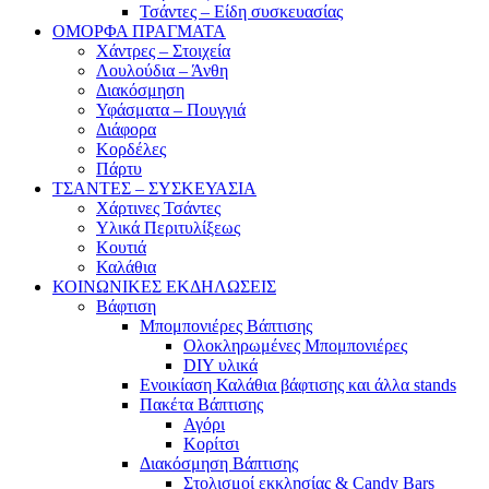
Τσάντες – Είδη συσκευασίας
ΟΜΟΡΦΑ ΠΡΑΓΜΑΤΑ
Χάντρες – Στοιχεία
Λουλούδια – Άνθη
Διακόσμηση
Υφάσματα – Πουγγιά
Διάφορα
Κορδέλες
Πάρτυ
ΤΣΑΝΤΕΣ – ΣΥΣΚΕΥΑΣΙΑ
Χάρτινες Τσάντες
Υλικά Περιτυλίξεως
Κουτιά
Καλάθια
ΚΟΙΝΩΝΙΚΕΣ ΕΚΔΗΛΩΣΕΙΣ
Βάφτιση
Μπομπονιέρες Βάπτισης
Ολοκληρωμένες Μπομπονιέρες
DIY υλικά
Ενοικίαση Καλάθια βάφτισης και άλλα stands
Πακέτα Βάπτισης
Αγόρι
Κορίτσι
Διακόσμηση Βάπτισης
Στολισμοί εκκλησίας & Candy Bars