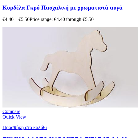
Κορδέλα Γκρό Πασχαλινή με χρωματιστά αυγά
€
4.40
–
€
5.50
Price range: €4.40 through €5.50
Compare
Quick View
Προσθήκη στο καλάθι