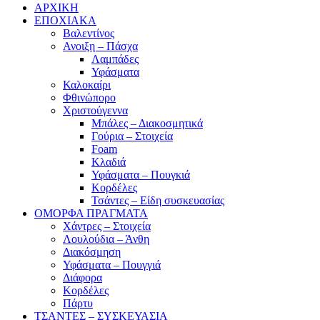
ΑΡΧΙΚΗ
ΕΠΟΧΙΑΚΑ
Βαλεντίνος
Ανοιξη – Πάσχα
Λαμπάδες
Υφάσματα
Καλοκαίρι
Φθινώπορο
Χριστούγεννα
Μπάλες – Διακοσμητικά
Γούρια – Στοιχεία
Foam
Κλαδιά
Υφάσματα – Πουγκιά
Κορδέλες
Τσάντες – Είδη συσκευασίας
ΟΜΟΡΦΑ ΠΡΑΓΜΑΤΑ
Χάντρες – Στοιχεία
Λουλούδια – Άνθη
Διακόσμηση
Υφάσματα – Πουγγιά
Διάφορα
Κορδέλες
Πάρτυ
ΤΣΑΝΤΕΣ – ΣΥΣΚΕΥΑΣΙΑ