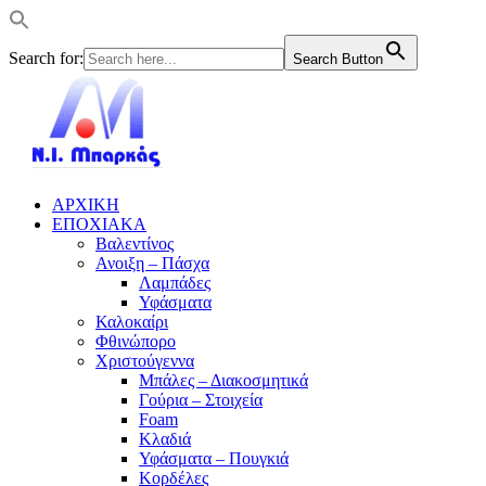
Search for:
Search Button
ΑΡΧΙΚΗ
ΕΠΟΧΙΑΚΑ
Βαλεντίνος
Ανοιξη – Πάσχα
Λαμπάδες
Υφάσματα
Καλοκαίρι
Φθινώπορο
Χριστούγεννα
Μπάλες – Διακοσμητικά
Γούρια – Στοιχεία
Foam
Κλαδιά
Υφάσματα – Πουγκιά
Κορδέλες