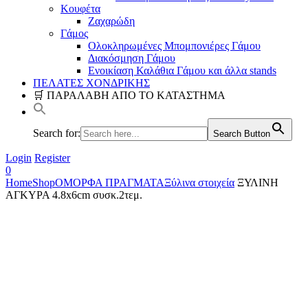
Κουφέτα
Ζαχαρώδη
Γάμος
Ολοκληρωμένες Μπομπονιέρες Γάμου
Διακόσμηση Γάμου
Ενοικίαση Καλάθια Γάμου και άλλα stands
ΠΕΛΑΤΕΣ ΧΟΝΔΡΙΚΗΣ
🛒 ΠΑΡΑΛΑΒΗ ΑΠΟ ΤΟ ΚΑΤΑΣΤΗΜΑ
Search for:
Search Button
Login
Register
0
Home
Shop
ΟΜΟΡΦΑ ΠΡΑΓΜΑΤΑ
Ξύλινα στοιχεία
ΞΥΛΙΝΗ
ΑΓΚΥΡΑ 4.8x6cm συσκ.2τεμ.