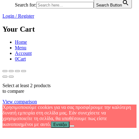
Search for:
Search Button
Login / Register
Your Cart
Home
Menu
Account
0
Cart
Select at least 2 products
to compare
View comparison
Χρησιμοποιούμε cookies για να σας προσφέρουμε την καλύτερη
δυνατή εμπειρία στη σελίδα μας. Εάν συνεχίσετε να
χρησιμοποιείτε τη σελίδα, θα υποθέσουμε πως είστε
ικανοποιημένοι με αυτό.
Εντάξει