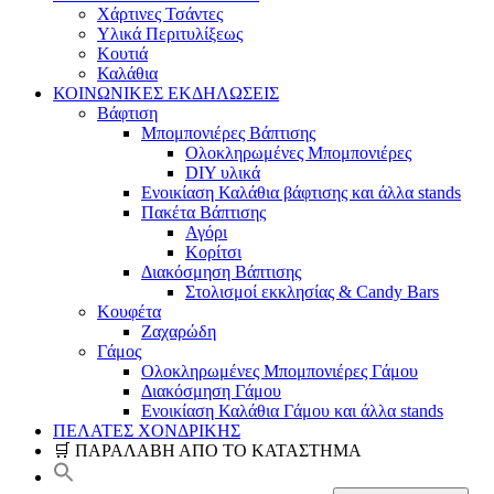
Χάρτινες Τσάντες
Υλικά Περιτυλίξεως
Κουτιά
Καλάθια
ΚΟΙΝΩΝΙΚΕΣ ΕΚΔΗΛΩΣΕΙΣ
Βάφτιση
Μπομπονιέρες Βάπτισης
Ολοκληρωμένες Μπομπονιέρες
DIY υλικά
Ενοικίαση Καλάθια βάφτισης και άλλα stands
Πακέτα Βάπτισης
Αγόρι
Κορίτσι
Διακόσμηση Βάπτισης
Στολισμοί εκκλησίας & Candy Bars
Κουφέτα
Ζαχαρώδη
Γάμος
Ολοκληρωμένες Μπομπονιέρες Γάμου
Διακόσμηση Γάμου
Ενοικίαση Καλάθια Γάμου και άλλα stands
ΠΕΛΑΤΕΣ ΧΟΝΔΡΙΚΗΣ
🛒 ΠΑΡΑΛΑΒΗ ΑΠΟ ΤΟ ΚΑΤΑΣΤΗΜΑ