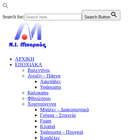
Search for:
Search Button
ΑΡΧΙΚΗ
ΕΠΟΧΙΑΚΑ
Βαλεντίνος
Ανοιξη – Πάσχα
Λαμπάδες
Υφάσματα
Καλοκαίρι
Φθινώπορο
Χριστούγεννα
Μπάλες – Διακοσμητικά
Γούρια – Στοιχεία
Foam
Κλαδιά
Υφάσματα – Πουγκιά
Κορδέλες