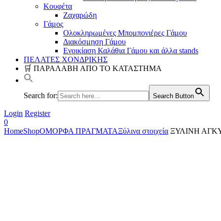
Κουφέτα
Ζαχαρώδη
Γάμος
Ολοκληρωμένες Μπομπονιέρες Γάμου
Διακόσμηση Γάμου
Ενοικίαση Καλάθια Γάμου και άλλα stands
ΠΕΛΑΤΕΣ ΧΟΝΔΡΙΚΗΣ
🛒 ΠΑΡΑΛΑΒΗ ΑΠΟ ΤΟ ΚΑΤΑΣΤΗΜΑ
Search for:
Search Button
Login
Register
0
Home
Shop
ΟΜΟΡΦΑ ΠΡΑΓΜΑΤΑ
Ξύλινα στοιχεία
ΞΥΛΙΝΗ ΑΓΚΥΡ