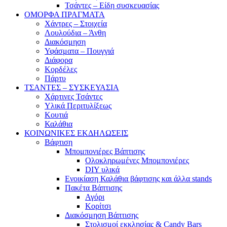
Τσάντες – Είδη συσκευασίας
ΟΜΟΡΦΑ ΠΡΑΓΜΑΤΑ
Χάντρες – Στοιχεία
Λουλούδια – Άνθη
Διακόσμηση
Υφάσματα – Πουγγιά
Διάφορα
Κορδέλες
Πάρτυ
ΤΣΑΝΤΕΣ – ΣΥΣΚΕΥΑΣΙΑ
Χάρτινες Τσάντες
Υλικά Περιτυλίξεως
Κουτιά
Καλάθια
ΚΟΙΝΩΝΙΚΕΣ ΕΚΔΗΛΩΣΕΙΣ
Βάφτιση
Μπομπονιέρες Βάπτισης
Ολοκληρωμένες Μπομπονιέρες
DIY υλικά
Ενοικίαση Καλάθια βάφτισης και άλλα stands
Πακέτα Βάπτισης
Αγόρι
Κορίτσι
Διακόσμηση Βάπτισης
Στολισμοί εκκλησίας & Candy Bars