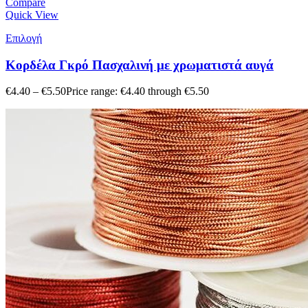
Compare
Quick View
Επιλογή
Κορδέλα Γκρό Πασχαλινή με χρωματιστά αυγά
€
4.40
–
€
5.50
Price range: €4.40 through €5.50