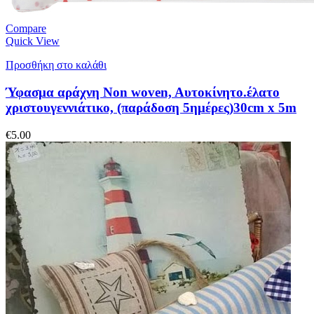
Compare
Quick View
Προσθήκη στο καλάθι
Ύφασμα αράχνη Non woven, Aυτοκίνητο.έλατο
χριστουγεννιάτικο, (παράδοση 5ημέρες)30cm x 5m
€
5.00