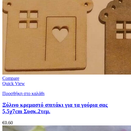
Compare
Quick View
Προσθήκη στο καλάθι
Ξύλινο κρεμαστό σπιτάκι για τα γούρια σας
5,5χ7cm Συσκ.2τεμ.
€
0.60