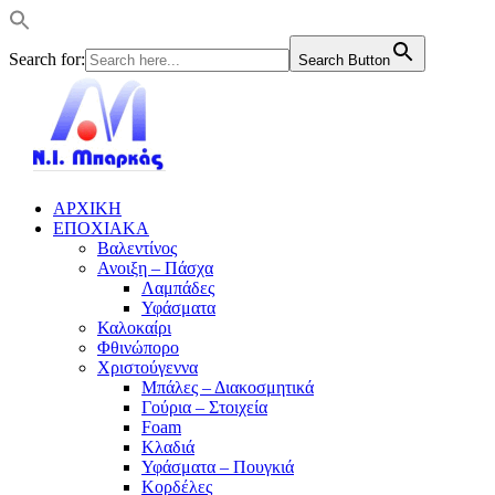
Search for:
Search Button
ΑΡΧΙΚΗ
ΕΠΟΧΙΑΚΑ
Βαλεντίνος
Ανοιξη – Πάσχα
Λαμπάδες
Υφάσματα
Καλοκαίρι
Φθινώπορο
Χριστούγεννα
Μπάλες – Διακοσμητικά
Γούρια – Στοιχεία
Foam
Κλαδιά
Υφάσματα – Πουγκιά
Κορδέλες