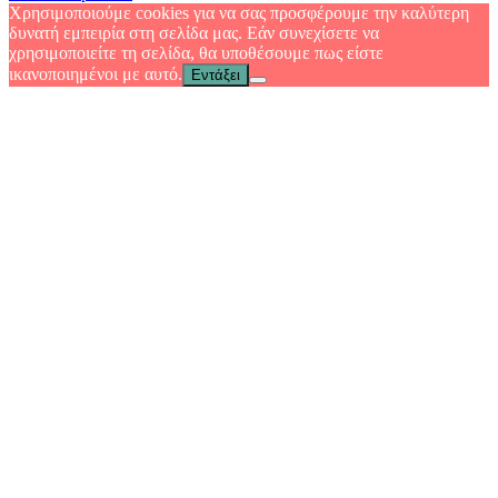
Χρησιμοποιούμε cookies για να σας προσφέρουμε την καλύτερη
δυνατή εμπειρία στη σελίδα μας. Εάν συνεχίσετε να
χρησιμοποιείτε τη σελίδα, θα υποθέσουμε πως είστε
ικανοποιημένοι με αυτό.
Εντάξει