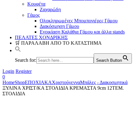
Κουφέτα
Ζαχαρώδη
Γάμος
Ολοκληρωμένες Μπομπονιέρες Γάμου
Διακόσμηση Γάμου
Ενοικίαση Καλάθια Γάμου και άλλα stands
ΠΕΛΑΤΕΣ ΧΟΝΔΡΙΚΗΣ
🛒 ΠΑΡΑΛΑΒΗ ΑΠΟ ΤΟ ΚΑΤΑΣΤΗΜΑ
Search for:
Search Button
Login
Register
0
Home
Shop
ΕΠΟΧΙΑΚΑ
Χριστούγεννα
Μπάλες - Διακοσμητικά
ΞΥΛΙΝΑ ΧΡΙΣΤ/ΚΑ ΣΤΟΛΙΔΙΑ ΚΡΕΜΑΣΤΑ 9cm 12ΤΕΜ.
ΣΤΟΛΙΔΙΑ