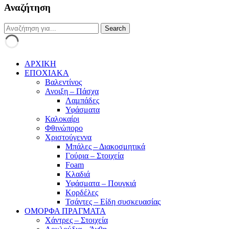
Αναζήτηση
ΑΡΧΙΚΗ
ΕΠΟΧΙΑΚΑ
Βαλεντίνος
Ανοιξη – Πάσχα
Λαμπάδες
Υφάσματα
Καλοκαίρι
Φθινώπορο
Χριστούγεννα
Μπάλες – Διακοσμητικά
Γούρια – Στοιχεία
Foam
Κλαδιά
Υφάσματα – Πουγκιά
Κορδέλες
Τσάντες – Είδη συσκευασίας
ΟΜΟΡΦΑ ΠΡΑΓΜΑΤΑ
Χάντρες – Στοιχεία