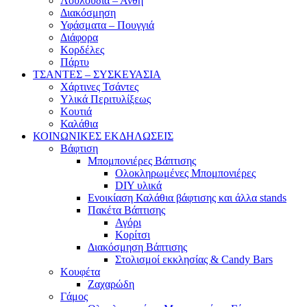
Λουλούδια – Άνθη
Διακόσμηση
Υφάσματα – Πουγγιά
Διάφορα
Κορδέλες
Πάρτυ
ΤΣΑΝΤΕΣ – ΣΥΣΚΕΥΑΣΙΑ
Χάρτινες Τσάντες
Υλικά Περιτυλίξεως
Κουτιά
Καλάθια
ΚΟΙΝΩΝΙΚΕΣ ΕΚΔΗΛΩΣΕΙΣ
Βάφτιση
Μπομπονιέρες Βάπτισης
Ολοκληρωμένες Μπομπονιέρες
DIY υλικά
Ενοικίαση Καλάθια βάφτισης και άλλα stands
Πακέτα Βάπτισης
Αγόρι
Κορίτσι
Διακόσμηση Βάπτισης
Στολισμοί εκκλησίας & Candy Bars
Κουφέτα
Ζαχαρώδη
Γάμος