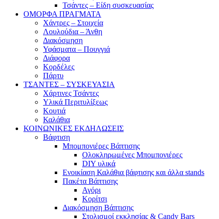
Τσάντες – Είδη συσκευασίας
ΟΜΟΡΦΑ ΠΡΑΓΜΑΤΑ
Χάντρες – Στοιχεία
Λουλούδια – Άνθη
Διακόσμηση
Υφάσματα – Πουγγιά
Διάφορα
Κορδέλες
Πάρτυ
ΤΣΑΝΤΕΣ – ΣΥΣΚΕΥΑΣΙΑ
Χάρτινες Τσάντες
Υλικά Περιτυλίξεως
Κουτιά
Καλάθια
ΚΟΙΝΩΝΙΚΕΣ ΕΚΔΗΛΩΣΕΙΣ
Βάφτιση
Μπομπονιέρες Βάπτισης
Ολοκληρωμένες Μπομπονιέρες
DIY υλικά
Ενοικίαση Καλάθια βάφτισης και άλλα stands
Πακέτα Βάπτισης
Αγόρι
Κορίτσι
Διακόσμηση Βάπτισης
Στολισμοί εκκλησίας & Candy Bars