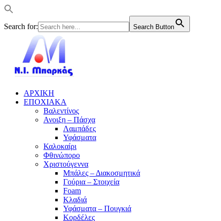
Search for:
Search Button
ΑΡΧΙΚΗ
ΕΠΟΧΙΑΚΑ
Βαλεντίνος
Ανοιξη – Πάσχα
Λαμπάδες
Υφάσματα
Καλοκαίρι
Φθινώπορο
Χριστούγεννα
Μπάλες – Διακοσμητικά
Γούρια – Στοιχεία
Foam
Κλαδιά
Υφάσματα – Πουγκιά
Κορδέλες