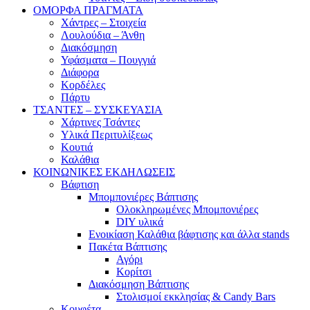
ΟΜΟΡΦΑ ΠΡΑΓΜΑΤΑ
Χάντρες – Στοιχεία
Λουλούδια – Άνθη
Διακόσμηση
Υφάσματα – Πουγγιά
Διάφορα
Κορδέλες
Πάρτυ
ΤΣΑΝΤΕΣ – ΣΥΣΚΕΥΑΣΙΑ
Χάρτινες Τσάντες
Υλικά Περιτυλίξεως
Κουτιά
Καλάθια
ΚΟΙΝΩΝΙΚΕΣ ΕΚΔΗΛΩΣΕΙΣ
Βάφτιση
Μπομπονιέρες Βάπτισης
Ολοκληρωμένες Μπομπονιέρες
DIY υλικά
Ενοικίαση Καλάθια βάφτισης και άλλα stands
Πακέτα Βάπτισης
Αγόρι
Κορίτσι
Διακόσμηση Βάπτισης
Στολισμοί εκκλησίας & Candy Bars
Κουφέτα