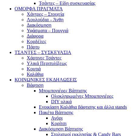
Τσάντες – Είδη συσκευασίας
ΟΜΟΡΦΑ ΠΡΑΓΜΑΤΑ
Χάντρες – Στοιχεία
Λουλούδια – Άνθη
Διακόσμηση
Υφάσματα – Πουγγιά
Διάφορα
Κορδέλες
Πάρτυ
ΤΣΑΝΤΕΣ – ΣΥΣΚΕΥΑΣΙΑ
Χάρτινες Τσάντες
Υλικά Περιτυλίξεως
Κουτιά
Καλάθια
ΚΟΙΝΩΝΙΚΕΣ ΕΚΔΗΛΩΣΕΙΣ
Βάφτιση
Μπομπονιέρες Βάπτισης
Ολοκληρωμένες Μπομπονιέρες
DIY υλικά
Ενοικίαση Καλάθια βάφτισης και άλλα stands
Πακέτα Βάπτισης
Αγόρι
Κορίτσι
Διακόσμηση Βάπτισης
Στολισμοί εκκλησίας & Candy Bars