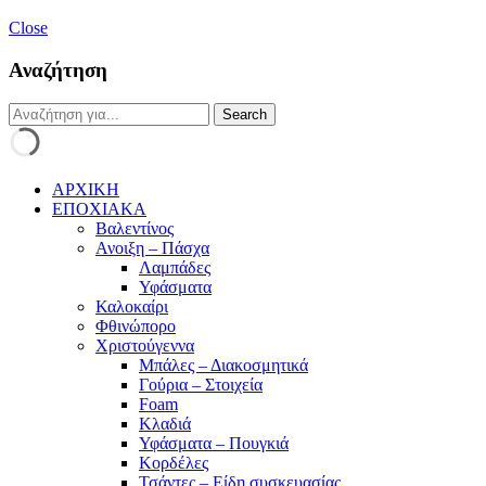
Close
Αναζήτηση
ΑΡΧΙΚΗ
ΕΠΟΧΙΑΚΑ
Βαλεντίνος
Ανοιξη – Πάσχα
Λαμπάδες
Υφάσματα
Καλοκαίρι
Φθινώπορο
Χριστούγεννα
Μπάλες – Διακοσμητικά
Γούρια – Στοιχεία
Foam
Κλαδιά
Υφάσματα – Πουγκιά
Κορδέλες
Τσάντες – Είδη συσκευασίας