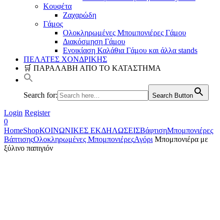
Κουφέτα
Ζαχαρώδη
Γάμος
Ολοκληρωμένες Μπομπονιέρες Γάμου
Διακόσμηση Γάμου
Ενοικίαση Καλάθια Γάμου και άλλα stands
ΠΕΛΑΤΕΣ ΧΟΝΔΡΙΚΗΣ
🛒 ΠΑΡΑΛΑΒΗ ΑΠΟ ΤΟ ΚΑΤΑΣΤΗΜΑ
Search for:
Search Button
Login
Register
0
Home
Shop
ΚΟΙΝΩΝΙΚΕΣ ΕΚΔΗΛΩΣΕΙΣ
Βάφτιση
Μπομπονιέρες
Βάπτισης
Ολοκληρωμένες Μπομπονιέρες
Αγόρι
Μπομπονιέρα με
ξύλινο παπιγιόν