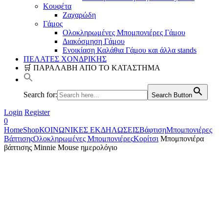
Κουφέτα
Ζαχαρώδη
Γάμος
Ολοκληρωμένες Μπομπονιέρες Γάμου
Διακόσμηση Γάμου
Ενοικίαση Καλάθια Γάμου και άλλα stands
ΠΕΛΑΤΕΣ ΧΟΝΔΡΙΚΗΣ
🛒 ΠΑΡΑΛΑΒΗ ΑΠΟ ΤΟ ΚΑΤΑΣΤΗΜΑ
Search for:
Search Button
Login
Register
0
Home
Shop
ΚΟΙΝΩΝΙΚΕΣ ΕΚΔΗΛΩΣΕΙΣ
Βάφτιση
Μπομπονιέρες
Βάπτισης
Ολοκληρωμένες Μπομπονιέρες
Κορίτσι
Μπομπονιέρα
βάπτισης Minnie Mouse ημερολόγιο