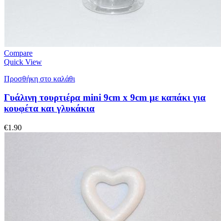
Compare
Quick View
Προσθήκη στο καλάθι
Γυάλινη τουρτιέρα mini 9cm x 9cm με καπάκι για
κουφέτα και γλυκάκια
€
1.90