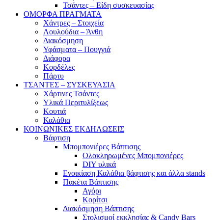
Τσάντες – Είδη συσκευασίας
ΟΜΟΡΦΑ ΠΡΑΓΜΑΤΑ
Χάντρες – Στοιχεία
Λουλούδια – Άνθη
Διακόσμηση
Υφάσματα – Πουγγιά
Διάφορα
Κορδέλες
Πάρτυ
ΤΣΑΝΤΕΣ – ΣΥΣΚΕΥΑΣΙΑ
Χάρτινες Τσάντες
Υλικά Περιτυλίξεως
Κουτιά
Καλάθια
ΚΟΙΝΩΝΙΚΕΣ ΕΚΔΗΛΩΣΕΙΣ
Βάφτιση
Μπομπονιέρες Βάπτισης
Ολοκληρωμένες Μπομπονιέρες
DIY υλικά
Ενοικίαση Καλάθια βάφτισης και άλλα stands
Πακέτα Βάπτισης
Αγόρι
Κορίτσι
Διακόσμηση Βάπτισης
Στολισμοί εκκλησίας & Candy Bars