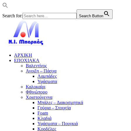
Search for:
Search Button
ΑΡΧΙΚΗ
ΕΠΟΧΙΑΚΑ
Βαλεντίνος
Ανοιξη – Πάσχα
Λαμπάδες
Υφάσματα
Καλοκαίρι
Φθινώπορο
Χριστούγεννα
Μπάλες – Διακοσμητικά
Γούρια – Στοιχεία
Foam
Κλαδιά
Υφάσματα – Πουγκιά
Κορδέλες