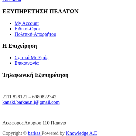
ΕΞΥΠΗΡΕΤΗΣΗ ΠΕΛΑΤΩΝ
My Account
Ειδικοί-Όροι
Πολιτική-Απορρήτου
Η Επιχείρηση
Σχετικά Με Εμάς
Επικοινωνία
Τηλεφωνική Εξυπηρέτηση
2111 828121 – 6989822342
kanaki.barkas.n.i@gmail.com
Λεωφορος Λαυριου 110 Παιανια
Copyright ©
barkas
Powered by
Knowledge A.E