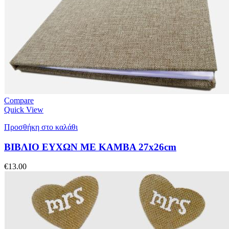
Compare
Quick View
Προσθήκη στο καλάθι
ΒΙΒΛΙΟ ΕΥΧΩΝ ME ΚΑΜΒΑ 27x26cm
€
13.00