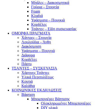
Μπάλες – Διακοσμητικά
Γούρια – Στοιχεία
Foam
Κλαδιά
Υφάσματα – Πουγκιά
Κορδέλες
Τσάντες – Είδη συσκευασίας
ΟΜΟΡΦΑ ΠΡΑΓΜΑΤΑ
Χάντρες – Στοιχεία
Λουλούδια – Άνθη
Διακόσμηση
Υφάσματα – Πουγγιά
Διάφορα
Κορδέλες
Πάρτυ
ΤΣΑΝΤΕΣ – ΣΥΣΚΕΥΑΣΙΑ
Χάρτινες Τσάντες
Υλικά Περιτυλίξεως
Κουτιά
Καλάθια
ΚΟΙΝΩΝΙΚΕΣ ΕΚΔΗΛΩΣΕΙΣ
Βάφτιση
Μπομπονιέρες Βάπτισης
Ολοκληρωμένες Μπομπονιέρες
DIY υλικά