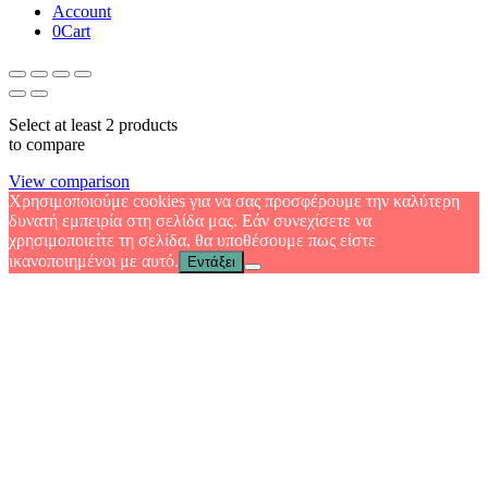
Account
0
Cart
Select at least 2 products
to compare
View comparison
Χρησιμοποιούμε cookies για να σας προσφέρουμε την καλύτερη
δυνατή εμπειρία στη σελίδα μας. Εάν συνεχίσετε να
χρησιμοποιείτε τη σελίδα, θα υποθέσουμε πως είστε
ικανοποιημένοι με αυτό.
Εντάξει