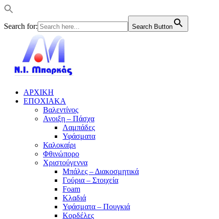
Search for:
Search Button
ΑΡΧΙΚΗ
ΕΠΟΧΙΑΚΑ
Βαλεντίνος
Ανοιξη – Πάσχα
Λαμπάδες
Υφάσματα
Καλοκαίρι
Φθινώπορο
Χριστούγεννα
Μπάλες – Διακοσμητικά
Γούρια – Στοιχεία
Foam
Κλαδιά
Υφάσματα – Πουγκιά
Κορδέλες