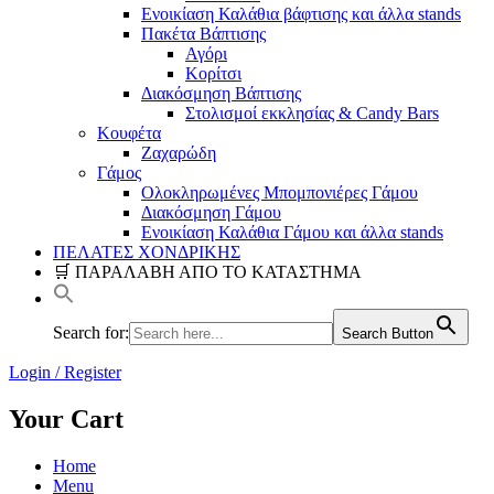
Ενοικίαση Καλάθια βάφτισης και άλλα stands
Πακέτα Βάπτισης
Αγόρι
Κορίτσι
Διακόσμηση Βάπτισης
Στολισμοί εκκλησίας & Candy Bars
Κουφέτα
Ζαχαρώδη
Γάμος
Ολοκληρωμένες Μπομπονιέρες Γάμου
Διακόσμηση Γάμου
Ενοικίαση Καλάθια Γάμου και άλλα stands
ΠΕΛΑΤΕΣ ΧΟΝΔΡΙΚΗΣ
🛒 ΠΑΡΑΛΑΒΗ ΑΠΟ ΤΟ ΚΑΤΑΣΤΗΜΑ
Search for:
Search Button
Login / Register
Your Cart
Home
Menu