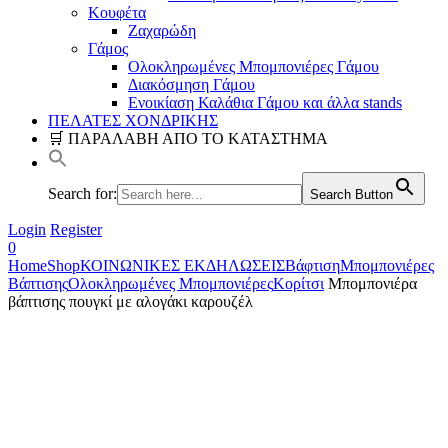
Κουφέτα
Ζαχαρώδη
Γάμος
Ολοκληρωμένες Μπομπονιέρες Γάμου
Διακόσμηση Γάμου
Ενοικίαση Καλάθια Γάμου και άλλα stands
ΠΕΛΑΤΕΣ ΧΟΝΔΡΙΚΗΣ
🛒 ΠΑΡΑΛΑΒΗ ΑΠΟ ΤΟ ΚΑΤΑΣΤΗΜΑ
Search for:
Search Button
Login
Register
0
Home
Shop
ΚΟΙΝΩΝΙΚΕΣ ΕΚΔΗΛΩΣΕΙΣ
Βάφτιση
Μπομπονιέρες
Βάπτισης
Ολοκληρωμένες Μπομπονιέρες
Κορίτσι
Μπομπονιέρα
βάπτισης πουγκί με αλογάκι καρουζέλ