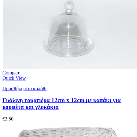
Compare
Quick View
Προσθήκη στο καλάθι
Γυάλινη τουρτιέρα 12cm x 12cm με καπάκι για
κουφέτα και γλυκάκια
€
3.50