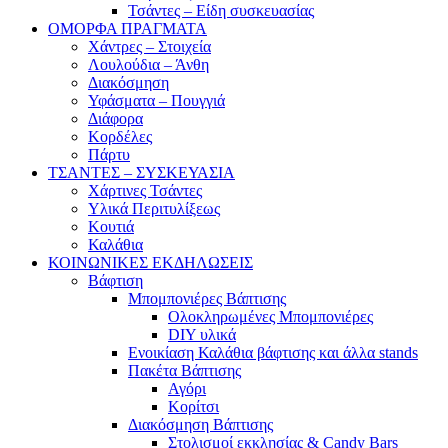
Τσάντες – Είδη συσκευασίας
ΟΜΟΡΦΑ ΠΡΑΓΜΑΤΑ
Χάντρες – Στοιχεία
Λουλούδια – Άνθη
Διακόσμηση
Υφάσματα – Πουγγιά
Διάφορα
Κορδέλες
Πάρτυ
ΤΣΑΝΤΕΣ – ΣΥΣΚΕΥΑΣΙΑ
Χάρτινες Τσάντες
Υλικά Περιτυλίξεως
Κουτιά
Καλάθια
ΚΟΙΝΩΝΙΚΕΣ ΕΚΔΗΛΩΣΕΙΣ
Βάφτιση
Μπομπονιέρες Βάπτισης
Ολοκληρωμένες Μπομπονιέρες
DIY υλικά
Ενοικίαση Καλάθια βάφτισης και άλλα stands
Πακέτα Βάπτισης
Αγόρι
Κορίτσι
Διακόσμηση Βάπτισης
Στολισμοί εκκλησίας & Candy Bars