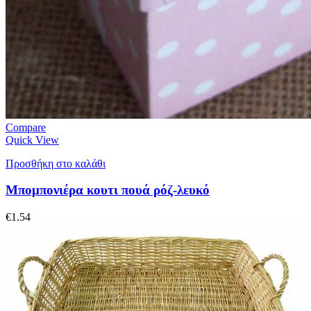
Compare
Quick View
Προσθήκη στο καλάθι
Μπομπονιέρα κουτι πουά ρόζ-λευκό
€
1.54