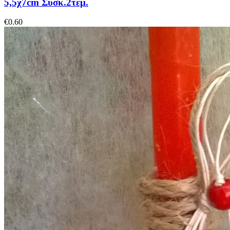
5,5χ7cm Συσκ.2τεμ.
€
0.60