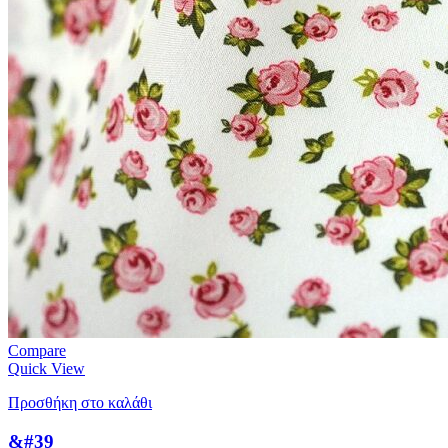
Compare
Quick View
Προσθήκη στο καλάθι
&#39