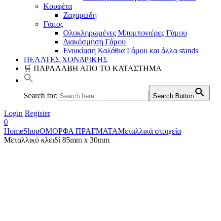
Κουφέτα
Ζαχαρώδη
Γάμος
Ολοκληρωμένες Μπομπονιέρες Γάμου
Διακόσμηση Γάμου
Ενοικίαση Καλάθια Γάμου και άλλα stands
ΠΕΛΑΤΕΣ ΧΟΝΔΡΙΚΗΣ
🛒 ΠΑΡΑΛΑΒΗ ΑΠΟ ΤΟ ΚΑΤΑΣΤΗΜΑ
Search for:
Search Button
Login
Register
0
Home
Shop
ΟΜΟΡΦΑ ΠΡΑΓΜΑΤΑ
Μεταλλικά στοιχεία
Μεταλλικό κλειδί 85mm x 30mm