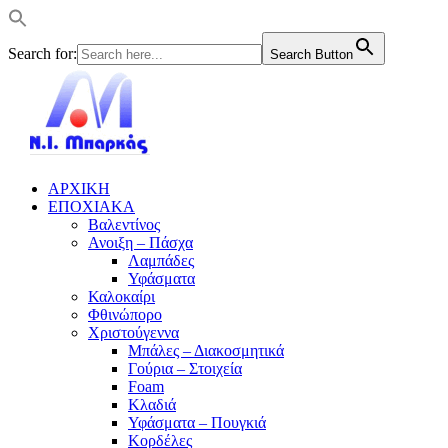
Search for:
Search Button
ΑΡΧΙΚΗ
ΕΠΟΧΙΑΚΑ
Βαλεντίνος
Ανοιξη – Πάσχα
Λαμπάδες
Υφάσματα
Καλοκαίρι
Φθινώπορο
Χριστούγεννα
Μπάλες – Διακοσμητικά
Γούρια – Στοιχεία
Foam
Κλαδιά
Υφάσματα – Πουγκιά
Κορδέλες