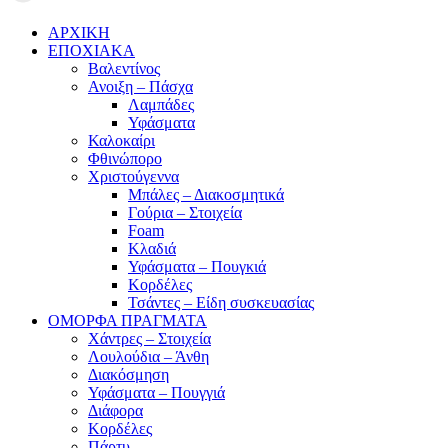
ΑΡΧΙΚΗ
ΕΠΟΧΙΑΚΑ
Βαλεντίνος
Ανοιξη – Πάσχα
Λαμπάδες
Υφάσματα
Καλοκαίρι
Φθινώπορο
Χριστούγεννα
Μπάλες – Διακοσμητικά
Γούρια – Στοιχεία
Foam
Κλαδιά
Υφάσματα – Πουγκιά
Κορδέλες
Τσάντες – Είδη συσκευασίας
ΟΜΟΡΦΑ ΠΡΑΓΜΑΤΑ
Χάντρες – Στοιχεία
Λουλούδια – Άνθη
Διακόσμηση
Υφάσματα – Πουγγιά
Διάφορα
Κορδέλες
Πάρτυ