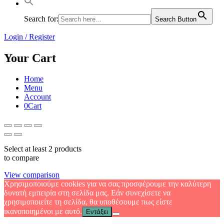
Search for:
Search Button
Login / Register
Your Cart
Home
Menu
Account
0
Cart
Select at least 2 products
to compare
View comparison
Χρησιμοποιούμε cookies για να σας προσφέρουμε την καλύτερη
δυνατή εμπειρία στη σελίδα μας. Εάν συνεχίσετε να
χρησιμοποιείτε τη σελίδα, θα υποθέσουμε πως είστε
ικανοποιημένοι με αυτό.
Εντάξει