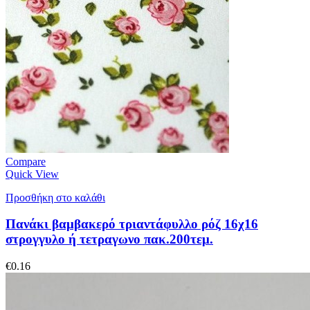
Compare
Quick View
Προσθήκη στο καλάθι
Πανάκι βαμβακερό τριαντάφυλλο ρόζ 16χ16
στρογγυλο ή τετραγωνο πακ.200τεμ.
€
0.16