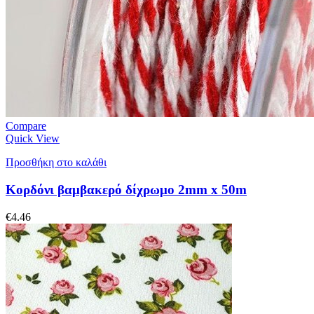
Compare
Quick View
Προσθήκη στο καλάθι
Κορδόνι βαμβακερό δίχρωμο 2mm x 50m
€
4.46