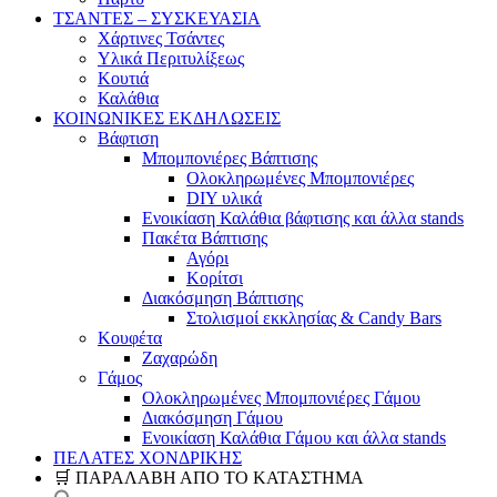
ΤΣΑΝΤΕΣ – ΣΥΣΚΕΥΑΣΙΑ
Χάρτινες Τσάντες
Υλικά Περιτυλίξεως
Κουτιά
Καλάθια
ΚΟΙΝΩΝΙΚΕΣ ΕΚΔΗΛΩΣΕΙΣ
Βάφτιση
Μπομπονιέρες Βάπτισης
Ολοκληρωμένες Μπομπονιέρες
DIY υλικά
Ενοικίαση Καλάθια βάφτισης και άλλα stands
Πακέτα Βάπτισης
Αγόρι
Κορίτσι
Διακόσμηση Βάπτισης
Στολισμοί εκκλησίας & Candy Bars
Κουφέτα
Ζαχαρώδη
Γάμος
Ολοκληρωμένες Μπομπονιέρες Γάμου
Διακόσμηση Γάμου
Ενοικίαση Καλάθια Γάμου και άλλα stands
ΠΕΛΑΤΕΣ ΧΟΝΔΡΙΚΗΣ
🛒 ΠΑΡΑΛΑΒΗ ΑΠΟ ΤΟ ΚΑΤΑΣΤΗΜΑ