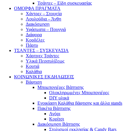
Τσάντες – Είδη συσκευασίας
ΟΜΟΡΦΑ ΠΡΑΓΜΑΤΑ
Χάντρες – Στοιχεία
Λουλούδια – Άνθη
Διακόσμηση
Υφάσματα – Πουγγιά
Διάφορα
Κορδέλες
Πάρτυ
ΤΣΑΝΤΕΣ – ΣΥΣΚΕΥΑΣΙΑ
Χάρτινες Τσάντες
Υλικά Περιτυλίξεως
Κουτιά
Καλάθια
ΚΟΙΝΩΝΙΚΕΣ ΕΚΔΗΛΩΣΕΙΣ
Βάφτιση
Μπομπονιέρες Βάπτισης
Ολοκληρωμένες Μπομπονιέρες
DIY υλικά
Ενοικίαση Καλάθια βάφτισης και άλλα stands
Πακέτα Βάπτισης
Αγόρι
Κορίτσι
Διακόσμηση Βάπτισης
Στολισμοί εκκλησίας & Candy Bars