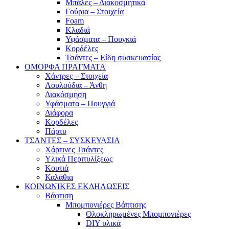
Μπάλες – Διακοσμητικά
Γούρια – Στοιχεία
Foam
Κλαδιά
Υφάσματα – Πουγκιά
Κορδέλες
Τσάντες – Είδη συσκευασίας
ΟΜΟΡΦΑ ΠΡΑΓΜΑΤΑ
Χάντρες – Στοιχεία
Λουλούδια – Άνθη
Διακόσμηση
Υφάσματα – Πουγγιά
Διάφορα
Κορδέλες
Πάρτυ
ΤΣΑΝΤΕΣ – ΣΥΣΚΕΥΑΣΙΑ
Χάρτινες Τσάντες
Υλικά Περιτυλίξεως
Κουτιά
Καλάθια
ΚΟΙΝΩΝΙΚΕΣ ΕΚΔΗΛΩΣΕΙΣ
Βάφτιση
Μπομπονιέρες Βάπτισης
Ολοκληρωμένες Μπομπονιέρες
DIY υλικά