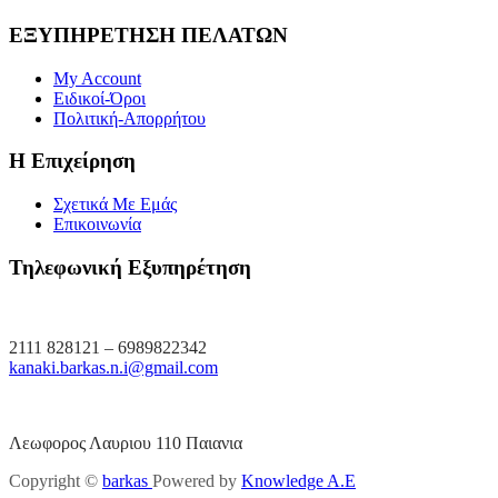
ΕΞΥΠΗΡΕΤΗΣΗ ΠΕΛΑΤΩΝ
My Account
Ειδικοί-Όροι
Πολιτική-Απορρήτου
Η Επιχείρηση
Σχετικά Με Εμάς
Επικοινωνία
Τηλεφωνική Εξυπηρέτηση
2111 828121 – 6989822342
kanaki.barkas.n.i@gmail.com
Λεωφορος Λαυριου 110 Παιανια
Copyright ©
barkas
Powered by
Knowledge A.E