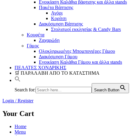
Ενοικίαση Καλάθια βάφτισης και άλλα stands
Πακέτα Βάπτισης
Αγόρι
Κορίτσι
Διακόσμηση Βάπτισης
Στολισμοί εκκλησίας & Candy Bars
Κουφέτα
Ζαχαρώδη
Γάμος
Ολοκληρωμένες Μπομπονιέρες Γάμου
Διακόσμηση Γάμου
Ενοικίαση Καλάθια Γάμου και άλλα stands
ΠΕΛΑΤΕΣ ΧΟΝΔΡΙΚΗΣ
🛒 ΠΑΡΑΛΑΒΗ ΑΠΟ ΤΟ ΚΑΤΑΣΤΗΜΑ
Search for:
Search Button
Login / Register
Your Cart
Home
Menu