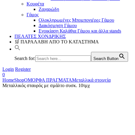
Κουφέτα
Ζαχαρώδη
Γάμος
Ολοκληρωμένες Μπομπονιέρες Γάμου
Διακόσμηση Γάμου
Ενοικίαση Καλάθια Γάμου και άλλα stands
ΠΕΛΑΤΕΣ ΧΟΝΔΡΙΚΗΣ
🛒 ΠΑΡΑΛΑΒΗ ΑΠΟ ΤΟ ΚΑΤΑΣΤΗΜΑ
Search for:
Search Button
Login
Register
0
Home
Shop
ΟΜΟΡΦΑ ΠΡΑΓΜΑΤΑ
Μεταλλικά στοιχεία
Μεταλλικός σταυρός με σμάλτο συσκ. 10τμχ