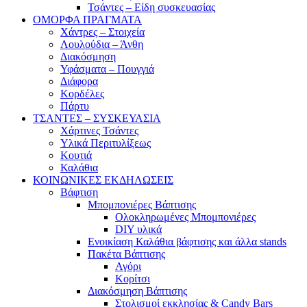
Τσάντες – Είδη συσκευασίας
ΟΜΟΡΦΑ ΠΡΑΓΜΑΤΑ
Χάντρες – Στοιχεία
Λουλούδια – Άνθη
Διακόσμηση
Υφάσματα – Πουγγιά
Διάφορα
Κορδέλες
Πάρτυ
ΤΣΑΝΤΕΣ – ΣΥΣΚΕΥΑΣΙΑ
Χάρτινες Τσάντες
Υλικά Περιτυλίξεως
Κουτιά
Καλάθια
ΚΟΙΝΩΝΙΚΕΣ ΕΚΔΗΛΩΣΕΙΣ
Βάφτιση
Μπομπονιέρες Βάπτισης
Ολοκληρωμένες Μπομπονιέρες
DIY υλικά
Ενοικίαση Καλάθια βάφτισης και άλλα stands
Πακέτα Βάπτισης
Αγόρι
Κορίτσι
Διακόσμηση Βάπτισης
Στολισμοί εκκλησίας & Candy Bars