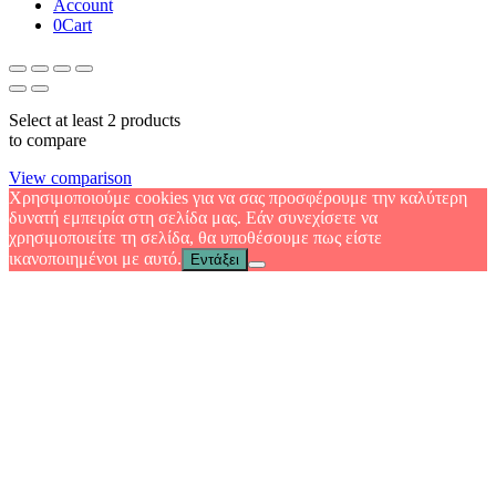
Account
0
Cart
Select at least 2 products
to compare
View comparison
Χρησιμοποιούμε cookies για να σας προσφέρουμε την καλύτερη
δυνατή εμπειρία στη σελίδα μας. Εάν συνεχίσετε να
χρησιμοποιείτε τη σελίδα, θα υποθέσουμε πως είστε
ικανοποιημένοι με αυτό.
Εντάξει