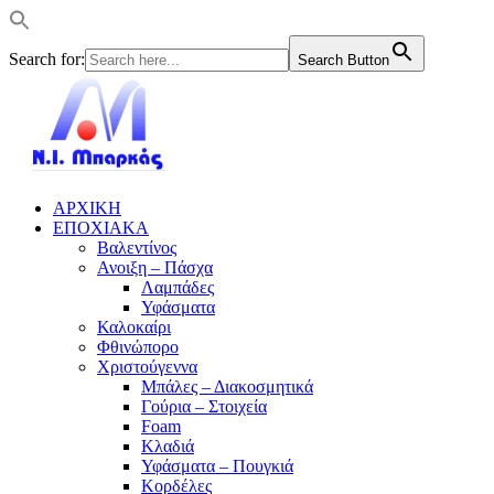
Search for:
Search Button
ΑΡΧΙΚΗ
ΕΠΟΧΙΑΚΑ
Βαλεντίνος
Ανοιξη – Πάσχα
Λαμπάδες
Υφάσματα
Καλοκαίρι
Φθινώπορο
Χριστούγεννα
Μπάλες – Διακοσμητικά
Γούρια – Στοιχεία
Foam
Κλαδιά
Υφάσματα – Πουγκιά
Κορδέλες