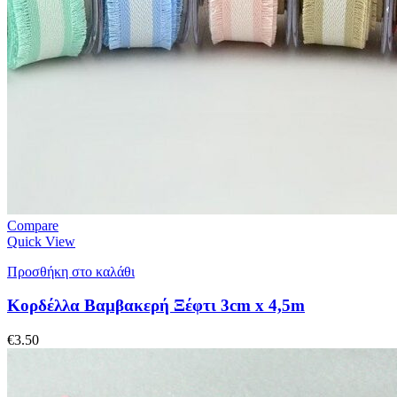
Compare
Quick View
Προσθήκη στο καλάθι
Κορδέλλα Βαμβακερή Ξέφτι 3cm x 4,5m
€
3.50