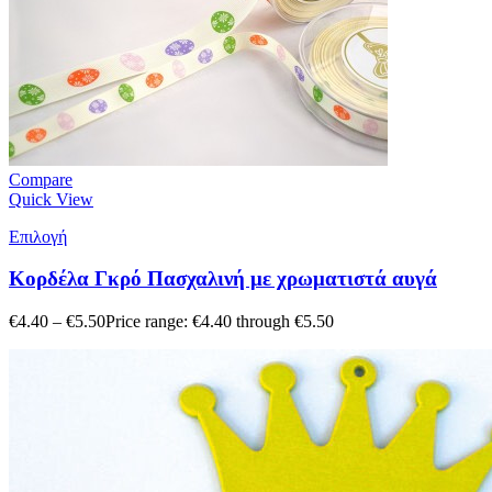
Compare
Quick View
Επιλογή
Κορδέλα Γκρό Πασχαλινή με χρωματιστά αυγά
€
4.40
–
€
5.50
Price range: €4.40 through €5.50