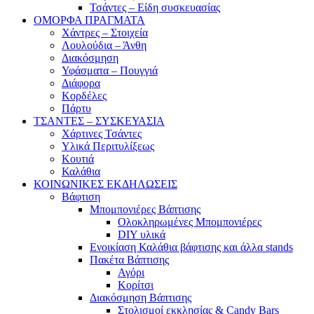
Τσάντες – Είδη συσκευασίας
ΟΜΟΡΦΑ ΠΡΑΓΜΑΤΑ
Χάντρες – Στοιχεία
Λουλούδια – Άνθη
Διακόσμηση
Υφάσματα – Πουγγιά
Διάφορα
Κορδέλες
Πάρτυ
ΤΣΑΝΤΕΣ – ΣΥΣΚΕΥΑΣΙΑ
Χάρτινες Τσάντες
Υλικά Περιτυλίξεως
Κουτιά
Καλάθια
ΚΟΙΝΩΝΙΚΕΣ ΕΚΔΗΛΩΣΕΙΣ
Βάφτιση
Μπομπονιέρες Βάπτισης
Ολοκληρωμένες Μπομπονιέρες
DIY υλικά
Ενοικίαση Καλάθια βάφτισης και άλλα stands
Πακέτα Βάπτισης
Αγόρι
Κορίτσι
Διακόσμηση Βάπτισης
Στολισμοί εκκλησίας & Candy Bars