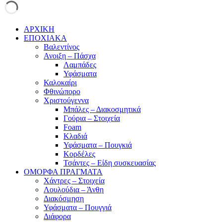
ΑΡΧΙΚΗ
ΕΠΟΧΙΑΚΑ
Βαλεντίνος
Ανοιξη – Πάσχα
Λαμπάδες
Υφάσματα
Καλοκαίρι
Φθινώπορο
Χριστούγεννα
Μπάλες – Διακοσμητικά
Γούρια – Στοιχεία
Foam
Κλαδιά
Υφάσματα – Πουγκιά
Κορδέλες
Τσάντες – Είδη συσκευασίας
ΟΜΟΡΦΑ ΠΡΑΓΜΑΤΑ
Χάντρες – Στοιχεία
Λουλούδια – Άνθη
Διακόσμηση
Υφάσματα – Πουγγιά
Διάφορα