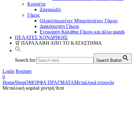
Κουφέτα
Ζαχαρώδη
Γάμος
Ολοκληρωμένες Μπομπονιέρες Γάμου
Διακόσμηση Γάμου
Ενοικίαση Καλάθια Γάμου και άλλα stands
ΠΕΛΑΤΕΣ ΧΟΝΔΡΙΚΗΣ
🛒 ΠΑΡΑΛΑΒΗ ΑΠΟ ΤΟ ΚΑΤΑΣΤΗΜΑ
Search for:
Search Button
Login
Register
0
Home
Shop
ΟΜΟΡΦΑ ΠΡΑΓΜΑΤΑ
Μεταλλικά στοιχεία
Μεταλλική καρδιά χοντρή 9cm