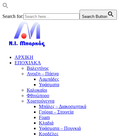
Search for:
Search Button
ΑΡΧΙΚΗ
ΕΠΟΧΙΑΚΑ
Βαλεντίνος
Ανοιξη – Πάσχα
Λαμπάδες
Υφάσματα
Καλοκαίρι
Φθινώπορο
Χριστούγεννα
Μπάλες – Διακοσμητικά
Γούρια – Στοιχεία
Foam
Κλαδιά
Υφάσματα – Πουγκιά
Κορδέλες