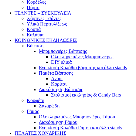
Κορδέλες
Πάρτυ
ΤΣΑΝΤΕΣ – ΣΥΣΚΕΥΑΣΙΑ
Χάρτινες Τσάντες
Υλικά Περιτυλίξεως
Κουτιά
Καλάθια
ΚΟΙΝΩΝΙΚΕΣ ΕΚΔΗΛΩΣΕΙΣ
Βάφτιση
Μπομπονιέρες Βάπτισης
Ολοκληρωμένες Μπομπονιέρες
DIY υλικά
Ενοικίαση Καλάθια βάφτισης και άλλα stands
Πακέτα Βάπτισης
Αγόρι
Κορίτσι
Διακόσμηση Βάπτισης
Στολισμοί εκκλησίας & Candy Bars
Κουφέτα
Ζαχαρώδη
Γάμος
Ολοκληρωμένες Μπομπονιέρες Γάμου
Διακόσμηση Γάμου
Ενοικίαση Καλάθια Γάμου και άλλα stands
ΠΕΛΑΤΕΣ ΧΟΝΔΡΙΚΗΣ