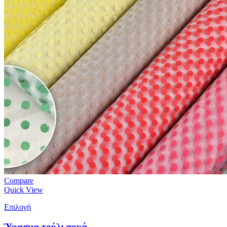
Compare
Quick View
Επιλογή
Ύφασμα τούλι πουά