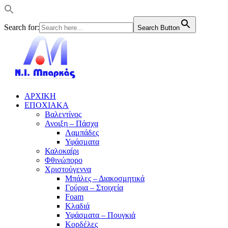
Search for:
Search Button
ΑΡΧΙΚΗ
ΕΠΟΧΙΑΚΑ
Βαλεντίνος
Ανοιξη – Πάσχα
Λαμπάδες
Υφάσματα
Καλοκαίρι
Φθινώπορο
Χριστούγεννα
Μπάλες – Διακοσμητικά
Γούρια – Στοιχεία
Foam
Κλαδιά
Υφάσματα – Πουγκιά
Κορδέλες