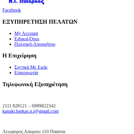
Facebook
ΕΞΥΠΗΡΕΤΗΣΗ ΠΕΛΑΤΩΝ
My Account
Ειδικοί-Όροι
Πολιτική-Απορρήτου
Η Επιχείρηση
Σχετικά Με Εμάς
Επικοινωνία
Τηλεφωνική Εξυπηρέτηση
2111 828121 – 6989822342
kanaki.barkas.n.i@gmail.com
Λεωφορος Λαυριου 110 Παιανια