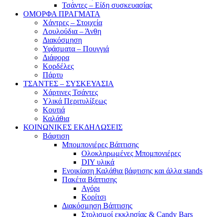
Τσάντες – Είδη συσκευασίας
ΟΜΟΡΦΑ ΠΡΑΓΜΑΤΑ
Χάντρες – Στοιχεία
Λουλούδια – Άνθη
Διακόσμηση
Υφάσματα – Πουγγιά
Διάφορα
Κορδέλες
Πάρτυ
ΤΣΑΝΤΕΣ – ΣΥΣΚΕΥΑΣΙΑ
Χάρτινες Τσάντες
Υλικά Περιτυλίξεως
Κουτιά
Καλάθια
ΚΟΙΝΩΝΙΚΕΣ ΕΚΔΗΛΩΣΕΙΣ
Βάφτιση
Μπομπονιέρες Βάπτισης
Ολοκληρωμένες Μπομπονιέρες
DIY υλικά
Ενοικίαση Καλάθια βάφτισης και άλλα stands
Πακέτα Βάπτισης
Αγόρι
Κορίτσι
Διακόσμηση Βάπτισης
Στολισμοί εκκλησίας & Candy Bars