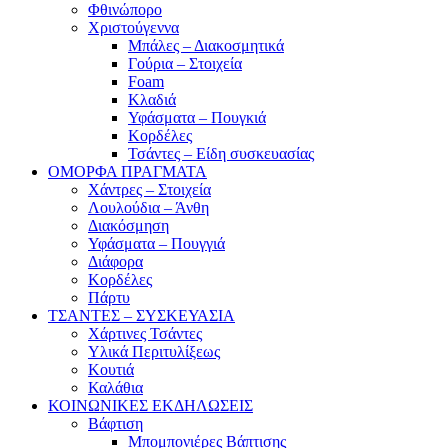
Φθινώπορο
Χριστούγεννα
Μπάλες – Διακοσμητικά
Γούρια – Στοιχεία
Foam
Κλαδιά
Υφάσματα – Πουγκιά
Κορδέλες
Τσάντες – Είδη συσκευασίας
ΟΜΟΡΦΑ ΠΡΑΓΜΑΤΑ
Χάντρες – Στοιχεία
Λουλούδια – Άνθη
Διακόσμηση
Υφάσματα – Πουγγιά
Διάφορα
Κορδέλες
Πάρτυ
ΤΣΑΝΤΕΣ – ΣΥΣΚΕΥΑΣΙΑ
Χάρτινες Τσάντες
Υλικά Περιτυλίξεως
Κουτιά
Καλάθια
ΚΟΙΝΩΝΙΚΕΣ ΕΚΔΗΛΩΣΕΙΣ
Βάφτιση
Μπομπονιέρες Βάπτισης