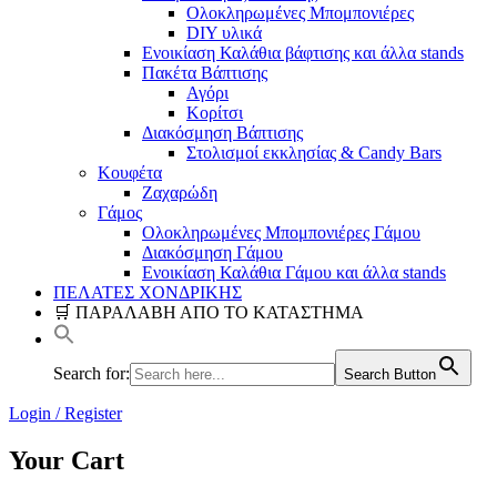
Ολοκληρωμένες Μπομπονιέρες
DIY υλικά
Ενοικίαση Καλάθια βάφτισης και άλλα stands
Πακέτα Βάπτισης
Αγόρι
Κορίτσι
Διακόσμηση Βάπτισης
Στολισμοί εκκλησίας & Candy Bars
Κουφέτα
Ζαχαρώδη
Γάμος
Ολοκληρωμένες Μπομπονιέρες Γάμου
Διακόσμηση Γάμου
Ενοικίαση Καλάθια Γάμου και άλλα stands
ΠΕΛΑΤΕΣ ΧΟΝΔΡΙΚΗΣ
🛒 ΠΑΡΑΛΑΒΗ ΑΠΟ ΤΟ ΚΑΤΑΣΤΗΜΑ
Search for:
Search Button
Login / Register
Your Cart