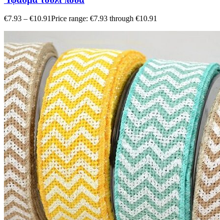
€
7.93
–
€
10.91
Price range: €7.93 through €10.91