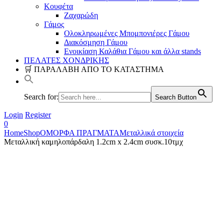
Κουφέτα
Ζαχαρώδη
Γάμος
Ολοκληρωμένες Μπομπονιέρες Γάμου
Διακόσμηση Γάμου
Ενοικίαση Καλάθια Γάμου και άλλα stands
ΠΕΛΑΤΕΣ ΧΟΝΔΡΙΚΗΣ
🛒 ΠΑΡΑΛΑΒΗ ΑΠΟ ΤΟ ΚΑΤΑΣΤΗΜΑ
Search for:
Search Button
Login
Register
0
Home
Shop
ΟΜΟΡΦΑ ΠΡΑΓΜΑΤΑ
Μεταλλικά στοιχεία
Μεταλλική καμηλοπάρδαλη 1.2cm x 2.4cm συσκ.10τμχ