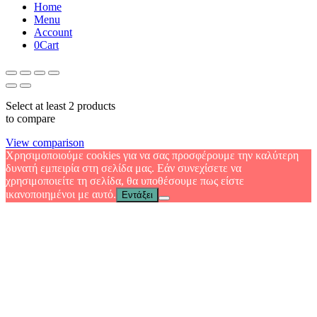
Home
Menu
Account
0
Cart
Select at least 2 products
to compare
View comparison
Χρησιμοποιούμε cookies για να σας προσφέρουμε την καλύτερη
δυνατή εμπειρία στη σελίδα μας. Εάν συνεχίσετε να
χρησιμοποιείτε τη σελίδα, θα υποθέσουμε πως είστε
ικανοποιημένοι με αυτό.
Εντάξει