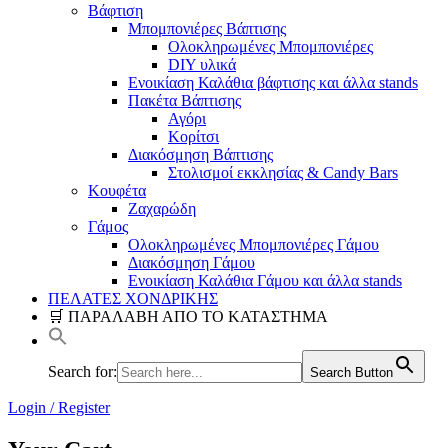
Βάφτιση
Μπομπονιέρες Βάπτισης
Ολοκληρωμένες Μπομπονιέρες
DIY υλικά
Ενοικίαση Καλάθια βάφτισης και άλλα stands
Πακέτα Βάπτισης
Αγόρι
Κορίτσι
Διακόσμηση Βάπτισης
Στολισμοί εκκλησίας & Candy Bars
Κουφέτα
Ζαχαρώδη
Γάμος
Ολοκληρωμένες Μπομπονιέρες Γάμου
Διακόσμηση Γάμου
Ενοικίαση Καλάθια Γάμου και άλλα stands
ΠΕΛΑΤΕΣ ΧΟΝΔΡΙΚΗΣ
🛒 ΠΑΡΑΛΑΒΗ ΑΠΟ ΤΟ ΚΑΤΑΣΤΗΜΑ
Search for:
Search Button
Login / Register