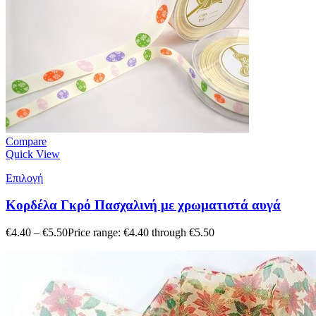
Compare
Quick View
Επιλογή
Κορδέλα Γκρό Πασχαλινή με χρωματιστά αυγά
€
4.40
–
€
5.50
Price range: €4.40 through €5.50