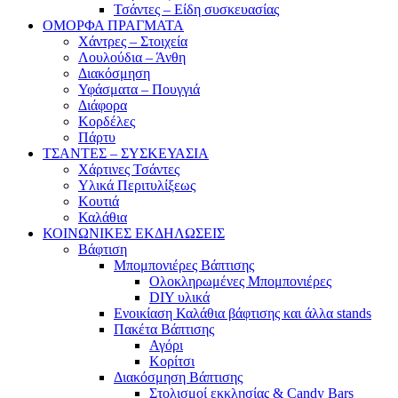
Τσάντες – Είδη συσκευασίας
ΟΜΟΡΦΑ ΠΡΑΓΜΑΤΑ
Χάντρες – Στοιχεία
Λουλούδια – Άνθη
Διακόσμηση
Υφάσματα – Πουγγιά
Διάφορα
Κορδέλες
Πάρτυ
ΤΣΑΝΤΕΣ – ΣΥΣΚΕΥΑΣΙΑ
Χάρτινες Τσάντες
Υλικά Περιτυλίξεως
Κουτιά
Καλάθια
ΚΟΙΝΩΝΙΚΕΣ ΕΚΔΗΛΩΣΕΙΣ
Βάφτιση
Μπομπονιέρες Βάπτισης
Ολοκληρωμένες Μπομπονιέρες
DIY υλικά
Ενοικίαση Καλάθια βάφτισης και άλλα stands
Πακέτα Βάπτισης
Αγόρι
Κορίτσι
Διακόσμηση Βάπτισης
Στολισμοί εκκλησίας & Candy Bars