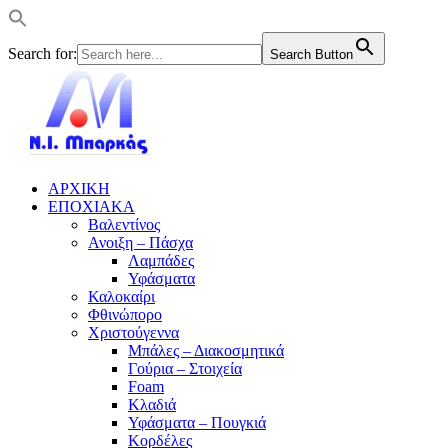
Search for:
Search Button
ΑΡΧΙΚΗ
ΕΠΟΧΙΑΚΑ
Βαλεντίνος
Ανοιξη – Πάσχα
Λαμπάδες
Υφάσματα
Καλοκαίρι
Φθινώπορο
Χριστούγεννα
Μπάλες – Διακοσμητικά
Γούρια – Στοιχεία
Foam
Κλαδιά
Υφάσματα – Πουγκιά
Κορδέλες