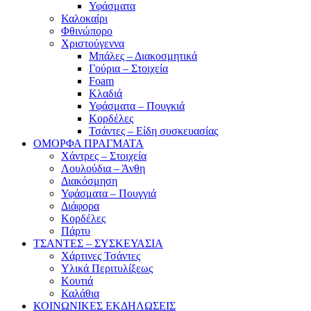
Υφάσματα
Καλοκαίρι
Φθινώπορο
Χριστούγεννα
Μπάλες – Διακοσμητικά
Γούρια – Στοιχεία
Foam
Κλαδιά
Υφάσματα – Πουγκιά
Κορδέλες
Τσάντες – Είδη συσκευασίας
ΟΜΟΡΦΑ ΠΡΑΓΜΑΤΑ
Χάντρες – Στοιχεία
Λουλούδια – Άνθη
Διακόσμηση
Υφάσματα – Πουγγιά
Διάφορα
Κορδέλες
Πάρτυ
ΤΣΑΝΤΕΣ – ΣΥΣΚΕΥΑΣΙΑ
Χάρτινες Τσάντες
Υλικά Περιτυλίξεως
Κουτιά
Καλάθια
ΚΟΙΝΩΝΙΚΕΣ ΕΚΔΗΛΩΣΕΙΣ