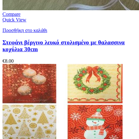
Compare
Quick View
Προσθήκη στο καλάθι
Στεφάνι βέργινο λευκό στολισμένο με θαλασσινα
κοχύλια 30cm
€
8.00