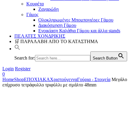
Κουφέτα
Ζαχαρώδη
Γάμος
Ολοκληρωμένες Μπομπονιέρες Γάμου
Διακόσμηση Γάμου
Ενοικίαση Καλάθια Γάμου και άλλα stands
ΠΕΛΑΤΕΣ ΧΟΝΔΡΙΚΗΣ
🛒 ΠΑΡΑΛΑΒΗ ΑΠΟ ΤΟ ΚΑΤΑΣΤΗΜΑ
Search for:
Search Button
Login
Register
0
Home
Shop
ΕΠΟΧΙΑΚΑ
Χριστούγεννα
Γούρια - Στοιχεία
Μεγάλο
επίχρυσο τετράφυλλο τριφύλλι με σμάλτο 48mm