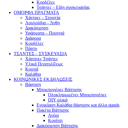
Κορδέλες
Τσάντες – Είδη συσκευασίας
ΟΜΟΡΦΑ ΠΡΑΓΜΑΤΑ
Χάντρες – Στοιχεία
Λουλούδια – Άνθη
Διακόσμηση
Υφάσματα – Πουγγιά
Διάφορα
Κορδέλες
Πάρτυ
ΤΣΑΝΤΕΣ – ΣΥΣΚΕΥΑΣΙΑ
Χάρτινες Τσάντες
Υλικά Περιτυλίξεως
Κουτιά
Καλάθια
ΚΟΙΝΩΝΙΚΕΣ ΕΚΔΗΛΩΣΕΙΣ
Βάφτιση
Μπομπονιέρες Βάπτισης
Ολοκληρωμένες Μπομπονιέρες
DIY υλικά
Ενοικίαση Καλάθια βάφτισης και άλλα stands
Πακέτα Βάπτισης
Αγόρι
Κορίτσι
Διακόσμηση Βάπτισης