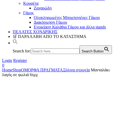
Κουφέτα
Ζαχαρώδη
Γάμος
Ολοκληρωμένες Μπομπονιέρες Γάμου
Διακόσμηση Γάμου
Ενοικίαση Καλάθια Γάμου και άλλα stands
ΠΕΛΑΤΕΣ ΧΟΝΔΡΙΚΗΣ
🛒 ΠΑΡΑΛΑΒΗ ΑΠΟ ΤΟ ΚΑΤΑΣΤΗΜΑ
Search for:
Search Button
Login
Register
0
Home
Shop
ΟΜΟΡΦΑ ΠΡΑΓΜΑΤΑ
Ξύλινα στοιχεία
Μανταλάκι
λαγός σε φωλιά 6τμχ