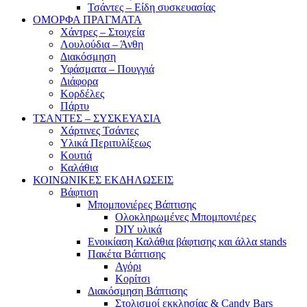
Τσάντες – Είδη συσκευασίας
ΟΜΟΡΦΑ ΠΡΑΓΜΑΤΑ
Χάντρες – Στοιχεία
Λουλούδια – Άνθη
Διακόσμηση
Υφάσματα – Πουγγιά
Διάφορα
Κορδέλες
Πάρτυ
ΤΣΑΝΤΕΣ – ΣΥΣΚΕΥΑΣΙΑ
Χάρτινες Τσάντες
Υλικά Περιτυλίξεως
Κουτιά
Καλάθια
ΚΟΙΝΩΝΙΚΕΣ ΕΚΔΗΛΩΣΕΙΣ
Βάφτιση
Μπομπονιέρες Βάπτισης
Ολοκληρωμένες Μπομπονιέρες
DIY υλικά
Ενοικίαση Καλάθια βάφτισης και άλλα stands
Πακέτα Βάπτισης
Αγόρι
Κορίτσι
Διακόσμηση Βάπτισης
Στολισμοί εκκλησίας & Candy Bars