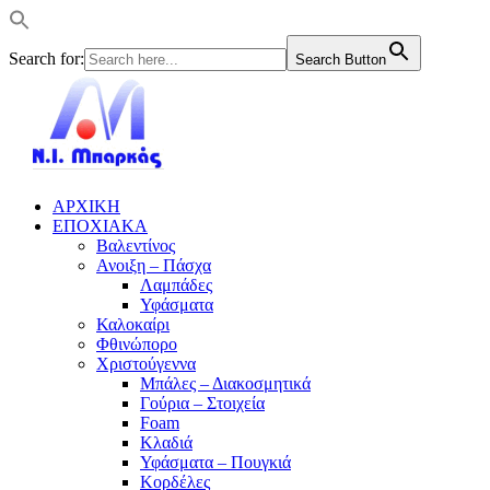
Search for:
Search Button
ΑΡΧΙΚΗ
ΕΠΟΧΙΑΚΑ
Βαλεντίνος
Ανοιξη – Πάσχα
Λαμπάδες
Υφάσματα
Καλοκαίρι
Φθινώπορο
Χριστούγεννα
Μπάλες – Διακοσμητικά
Γούρια – Στοιχεία
Foam
Κλαδιά
Υφάσματα – Πουγκιά
Κορδέλες