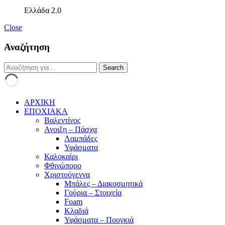
Ελλάδα 2.0
Close
Αναζήτηση
ΑΡΧΙΚΗ
ΕΠΟΧΙΑΚΑ
Βαλεντίνος
Ανοιξη – Πάσχα
Λαμπάδες
Υφάσματα
Καλοκαίρι
Φθινώπορο
Χριστούγεννα
Μπάλες – Διακοσμητικά
Γούρια – Στοιχεία
Foam
Κλαδιά
Υφάσματα – Πουγκιά