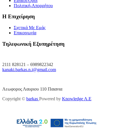
Ειδικοί-Όροι
Πολιτική-Απορρήτου
Η Επιχείρηση
Σχετικά Με Εμάς
Επικοινωνία
Τηλεφωνική Εξυπηρέτηση
2111 828121 – 6989822342
kanaki.barkas.n.i@gmail.com
Λεωφορος Λαυριου 110 Παιανια
Copyright ©
barkas
Powered by
Knowledge A.E