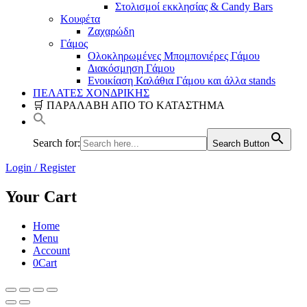
Στολισμοί εκκλησίας & Candy Bars
Κουφέτα
Ζαχαρώδη
Γάμος
Ολοκληρωμένες Μπομπονιέρες Γάμου
Διακόσμηση Γάμου
Ενοικίαση Καλάθια Γάμου και άλλα stands
ΠΕΛΑΤΕΣ ΧΟΝΔΡΙΚΗΣ
🛒 ΠΑΡΑΛΑΒΗ ΑΠΟ ΤΟ ΚΑΤΑΣΤΗΜΑ
Search for:
Search Button
Login / Register
Your Cart
Home
Menu
Account
0
Cart