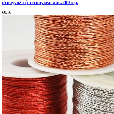
στρογγυλο ή τετραγωνο πακ.200τεμ.
€
0.16