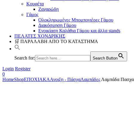
Κουφέτα
Ζαχαρώδη
Γάμος
Ολοκληρωμένες Μπομπονιέρες Γάμου
Διακόσμηση Γάμου
Ενοικίαση Καλάθια Γάμου και άλλα stands
ΠΕΛΑΤΕΣ ΧΟΝΔΡΙΚΗΣ
🛒 ΠΑΡΑΛΑΒΗ ΑΠΟ ΤΟ ΚΑΤΑΣΤΗΜΑ
Search for:
Search Button
Login
Register
0
Home
Shop
ΕΠΟΧΙΑΚΑ
Ανοιξη - Πάσχα
Λαμπάδες
Λαμπάδα Πασχαλι