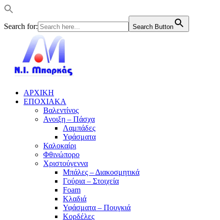
Search for:
Search Button
ΑΡΧΙΚΗ
ΕΠΟΧΙΑΚΑ
Βαλεντίνος
Ανοιξη – Πάσχα
Λαμπάδες
Υφάσματα
Καλοκαίρι
Φθινώπορο
Χριστούγεννα
Μπάλες – Διακοσμητικά
Γούρια – Στοιχεία
Foam
Κλαδιά
Υφάσματα – Πουγκιά
Κορδέλες