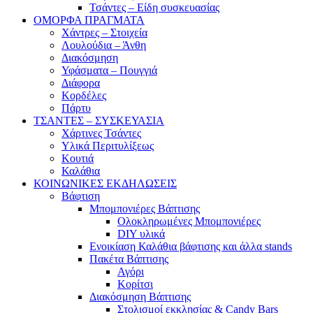
Τσάντες – Είδη συσκευασίας
ΟΜΟΡΦΑ ΠΡΑΓΜΑΤΑ
Χάντρες – Στοιχεία
Λουλούδια – Άνθη
Διακόσμηση
Υφάσματα – Πουγγιά
Διάφορα
Κορδέλες
Πάρτυ
ΤΣΑΝΤΕΣ – ΣΥΣΚΕΥΑΣΙΑ
Χάρτινες Τσάντες
Υλικά Περιτυλίξεως
Κουτιά
Καλάθια
ΚΟΙΝΩΝΙΚΕΣ ΕΚΔΗΛΩΣΕΙΣ
Βάφτιση
Μπομπονιέρες Βάπτισης
Ολοκληρωμένες Μπομπονιέρες
DIY υλικά
Ενοικίαση Καλάθια βάφτισης και άλλα stands
Πακέτα Βάπτισης
Αγόρι
Κορίτσι
Διακόσμηση Βάπτισης
Στολισμοί εκκλησίας & Candy Bars